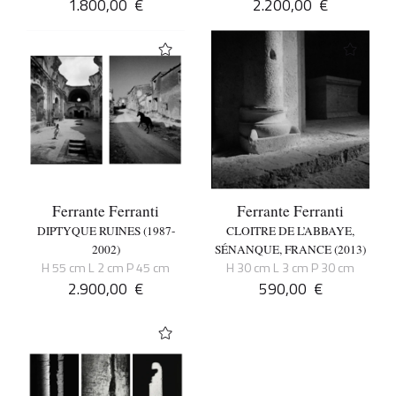
1.800,00
€
2.200,00
€
Ferrante Ferranti
Ferrante Ferranti
DIPTYQUE RUINES (1987-
CLOITRE DE L’ABBAYE,
2002)
SÉNANQUE, FRANCE (2013)
H 55 cm L 2 cm P 45 cm
H 30 cm L 3 cm P 30 cm
2.900,00
€
590,00
€