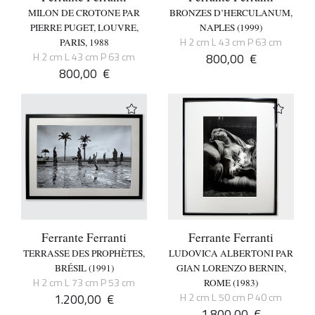
MILON DE CROTONE PAR
BRONZES D’HERCULANUM,
PIERRE PUGET, LOUVRE,
NAPLES (1999)
H 2 cm L 43 cm P 63 cm
PARIS, 1988
H 2 cm L 43 cm P 63 cm
800,00
€
800,00
€
Ferrante Ferranti
Ferrante Ferranti
TERRASSE DES PROPHÈTES,
LUDOVICA ALBERTONI PAR
BRÉSIL (1991)
GIAN LORENZO BERNIN,
H 2 cm L 73 cm P 53 cm
ROME (1983)
1.200,00
€
H 2 cm L 50 cm P 40 cm
1.800,00
€