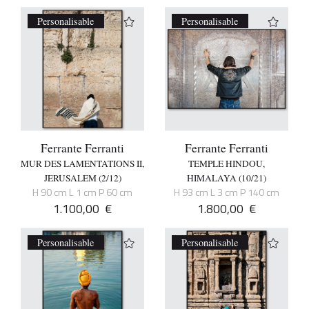
Personalisable
Personalisable
Ferrante Ferranti
Ferrante Ferranti
MUR DES LAMENTATIONS II,
TEMPLE HINDOU,
JERUSALEM (2/12)
HIMALAYA (10/21)
H 90 cm L 1 cm P 60 cm
H 93 cm L 3 cm P 140 cm
1.100,00
€
1.800,00
€
Personalisable
Personalisable