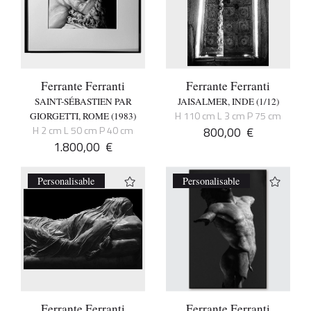
Ferrante Ferranti
Ferrante Ferranti
SAINT-SÉBASTIEN PAR
JAISALMER, INDE (1/12)
H 110 cm L 3 cm P 75 cm
GIORGETTI, ROME (1983)
H 2 cm L 50 cm P 40 cm
800,00
€
1.800,00
€
Personalisable
Personalisable
Ferrante Ferranti
Ferrante Ferranti