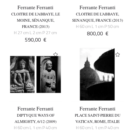
Ferrante Ferranti
Ferrante Ferranti
CLOITRE DE L’ABBAYE, LE
CLOITRE DE L’ABBAYE,
MOINE, SÉNANQUE,
SENANQUE, FRANCE (2013)
H 60 cm L 1 cm P 50 cm
FRANCE (2013)
H 27 cm L 2 cm P 27 cm
800,00
€
590,00
€
Ferrante Ferranti
Ferrante Ferranti
DIPTYQUE WAYS OF
PLACE SAINT-PIERRE DU
ALMIGHTY, 6/12 (2009)
VATICAN, ROME, ITALIE
H 60 cm L 1 cm P 40 cm
H 60 cm L 1 cm P 40 cm