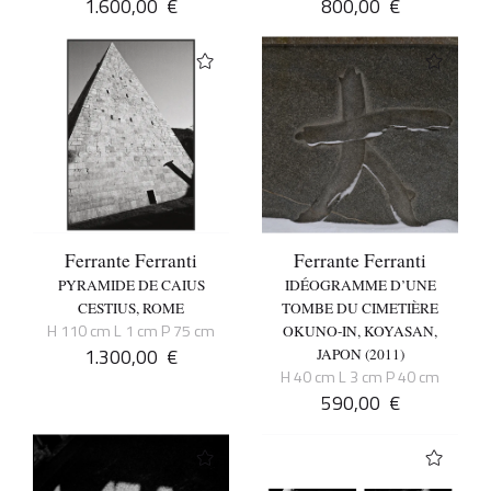
1.600,00
€
800,00
€
Ferrante Ferranti
Ferrante Ferranti
PYRAMIDE DE CAIUS
IDÉOGRAMME D’UNE
CESTIUS, ROME
TOMBE DU CIMETIÈRE
H 110 cm L 1 cm P 75 cm
OKUNO-IN, KOYASAN,
1.300,00
€
JAPON (2011)
H 40 cm L 3 cm P 40 cm
590,00
€