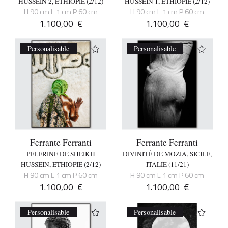
HUSSEIN 2, ETHIOPIE (2/12)
HUSSEIN 1, ETHIOPIE (2/12)
H 90 cm L 1 cm P 60 cm
H 90 cm L 1 cm P 60 cm
1.100,00
€
1.100,00
€
Personalisable
Personalisable
Ferrante Ferranti
Ferrante Ferranti
PELERINE DE SHEIKH
DIVINITÉ DE MOZIA, SICILE,
HUSSEIN, ETHIOPIE (2/12)
ITALIE (11/21)
H 90 cm L 1 cm P 60 cm
H 90 cm L 1 cm P 60 cm
1.100,00
€
1.100,00
€
Personalisable
Personalisable