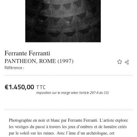
Ferrante Ferranti
PANTHEON, ROME (1997)
Share
Twitter
Référence :
Faceb
Email
€
1.450,00
TTC
Imposition sur la marge
selon l’article 297-A du CGI
Photographie en noir et blanc par Ferrante Ferranti. L’artiste explore
les vestiges du passé à travers les jeux d’ombres et de lumière créés
par le soleil sur les ruines. Avec l’âme d’un archéologue, cet