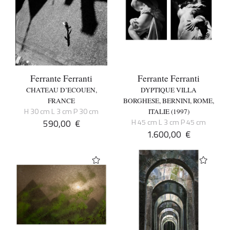
Ferrante Ferranti
Ferrante Ferranti
CHATEAU D’ECOUEN,
DYPTIQUE VILLA
FRANCE
BORGHESE, BERNINI, ROME,
H 30 cm L 3 cm P 30 cm
ITALIE (1997)
590,00
€
H 45 cm L 3 cm P 45 cm
1.600,00
€