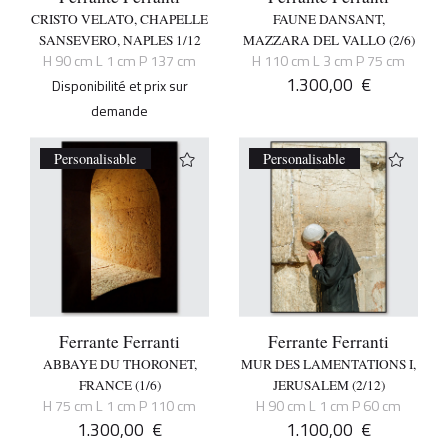
CRISTO VELATO, CHAPELLE
FAUNE DANSANT,
SANSEVERO, NAPLES 1/12
MAZZARA DEL VALLO (2/6)
H 90 cm L 1 cm P 137 cm
H 110 cm L 3 cm P 75 cm
1.300,00
€
Disponibilité et prix sur
demande
Personalisable
Personalisable
Ferrante Ferranti
Ferrante Ferranti
ABBAYE DU THORONET,
MUR DES LAMENTATIONS I,
FRANCE (1/6)
JERUSALEM (2/12)
H 75 cm L 1 cm P 110 cm
H 90 cm L 1 cm P 60 cm
1.300,00
€
1.100,00
€