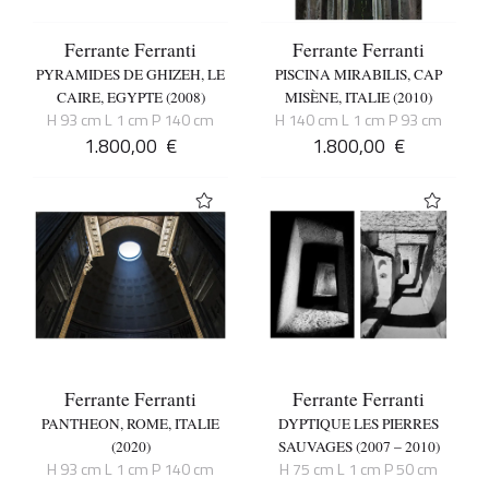
Ferrante Ferranti
Ferrante Ferranti
PYRAMIDES DE GHIZEH, LE
PISCINA MIRABILIS, CAP
CAIRE, EGYPTE (2008)
MISÈNE, ITALIE (2010)
H 93 cm L 1 cm P 140 cm
H 140 cm L 1 cm P 93 cm
1.800,00
€
1.800,00
€
Ferrante Ferranti
Ferrante Ferranti
PANTHEON, ROME, ITALIE
DYPTIQUE LES PIERRES
(2020)
SAUVAGES (2007 – 2010)
H 93 cm L 1 cm P 140 cm
H 75 cm L 1 cm P 50 cm