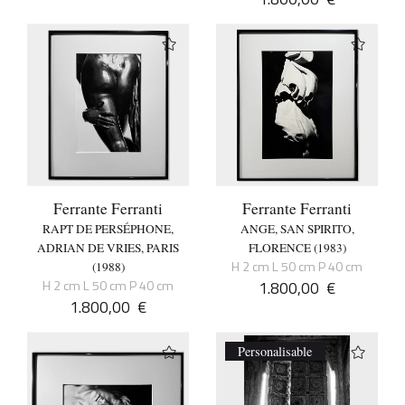
Ferrante Ferranti
Ferrante Ferranti
RAPT DE PERSÉPHONE,
ANGE, SAN SPIRITO,
ADRIAN DE VRIES, PARIS
FLORENCE (1983)
H 2 cm L 50 cm P 40 cm
(1988)
H 2 cm L 50 cm P 40 cm
1.800,00
€
1.800,00
€
Personalisable