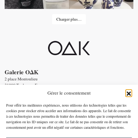
Charger plus…
Galerie OΔK
2 place Montoulieu
31000 Toulouse - France
tel : Enquiries :
+33 6 58 56 86 19
Gérer le consentement
Email :
contact@oneofakind.fr
-
Conditions générales de vente
Pour offrir les meilleures expériences, nous utilisons des technologies telles que les
-
Mentions légales
cookies pour stocker et/ou accéder aux informations des appareils. Le fait de consentir
à ces technologies nous permettra de traiter des données telles que le comportement de
Paiement par
navigation ou les ID uniques sur ce site. Le fait de ne pas consentir ou de retirer son
consentement peut avoir un effet négatif sur certaines caractéristiques et fonctions.