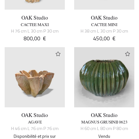
OAK Studio
OAK Studio
CACTEE MAXI
CACTEE MINI
H 76 cm L 30 cm P 30 cm
H 38 cm L 30 cm P 30 cm
800,00
€
450,00
€
OAK Studio
OAK Studio
AGAVE
MAGNUS GRUSINII 0623
H 46 cm L 76 cm P 76 cm
H 60 cm L 80 cm P 80 cm
Disponibilité et prix sur
Vendu