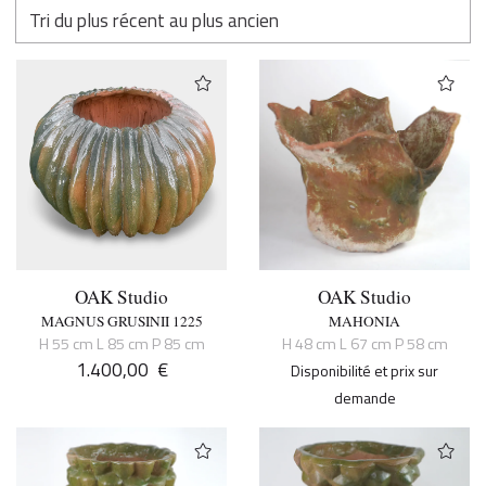
OAK Studio
OAK Studio
MAGNUS GRUSINII 1225
MAHONIA
H 55 cm L 85 cm P 85 cm
H 48 cm L 67 cm P 58 cm
1.400,00
€
Disponibilité et prix sur
demande