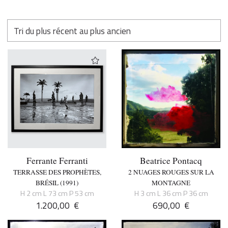
Ferrante Ferranti
Beatrice Pontacq
TERRASSE DES PROPHÈTES,
2 NUAGES ROUGES SUR LA
BRÉSIL (1991)
MONTAGNE
H 2 cm L 73 cm P 53 cm
H 3 cm L 36 cm P 36 cm
1.200,00
€
690,00
€