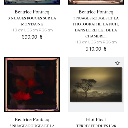
Beatrice Pontacq
Beatrice Pontacq
3 NUAGES ROUGES SUR LA
3 NUAGES ROUGES ET LA
MONTAGNE
PHOTOGRAPHE, LA NUIT,
H 3 cm L 36 cm P 36 cm
DANS LE REFLET DE LA
690,00
€
CHAMBRE I
H 3 cm L 36 cm P 36 cm
510,00
€
Beatrice Pontacq
Eloi Ficat
3 NUAGES ROUGES ET LA
TERRES PERDUES I 3/8