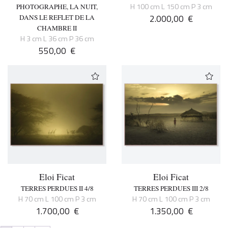
H 100 cm L 150 cm P 3 cm
PHOTOGRAPHE, LA NUIT,
2.000,00
€
DANS LE REFLET DE LA
CHAMBRE II
H 3 cm L 36 cm P 36 cm
550,00
€
Eloi Ficat
Eloi Ficat
TERRES PERDUES II 4/8
TERRES PERDUES III 2/8
H 70 cm L 100 cm P 3 cm
H 70 cm L 100 cm P 3 cm
1.700,00
€
1.350,00
€