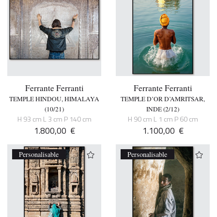
Ferrante Ferranti
Ferrante Ferranti
TEMPLE HINDOU, HIMALAYA
TEMPLE D’OR D’AMRITSAR,
(10/21)
INDE (2/12)
H 93 cm L 3 cm P 140 cm
H 90 cm L 1 cm P 60 cm
1.800,00
€
1.100,00
€
Personalisable
Personalisable