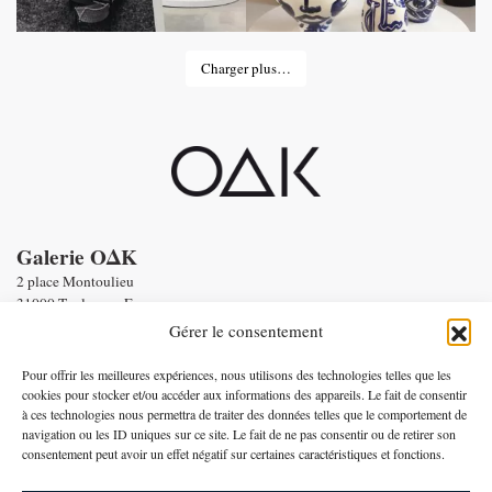
Charger plus…
Galerie OΔK
2 place Montoulieu
31000 Toulouse - France
tel : Enquiries :
+33 6 58 56 86 19
Gérer le consentement
Email :
contact@oneofakind.fr
-
Conditions générales de vente
Pour offrir les meilleures expériences, nous utilisons des technologies telles que les
-
Mentions légales
cookies pour stocker et/ou accéder aux informations des appareils. Le fait de consentir
à ces technologies nous permettra de traiter des données telles que le comportement de
Paiement par
navigation ou les ID uniques sur ce site. Le fait de ne pas consentir ou de retirer son
consentement peut avoir un effet négatif sur certaines caractéristiques et fonctions.