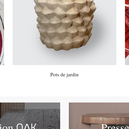
Pots de jardin
OΔK
tion
Press