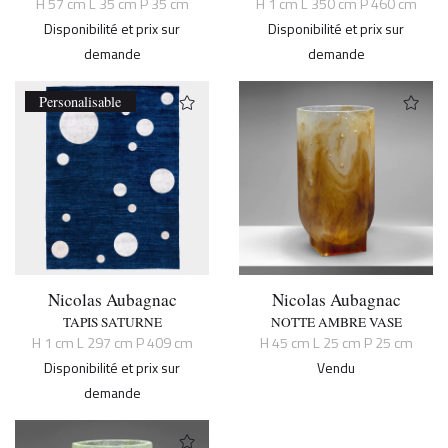
H 57 cm L 35 cm P 35 cm
H 1 cm L 350 cm P 460 cm
Disponibilité et prix sur
Disponibilité et prix sur
demande
demande
Personalisable
Nicolas Aubagnac
Nicolas Aubagnac
TAPIS SATURNE
NOTTE AMBRE VASE
H 1 cm L 297 cm P 409 cm
H 45 cm L 25 cm P 25 cm
Disponibilité et prix sur
Vendu
demande