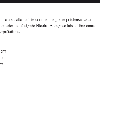
pture abstraite taillée comme une pierre précieuse, cette
 en acier laqué signée
Nicolas Aubagnac
laisse libre cours
terprétations.
 cm
cm
cm