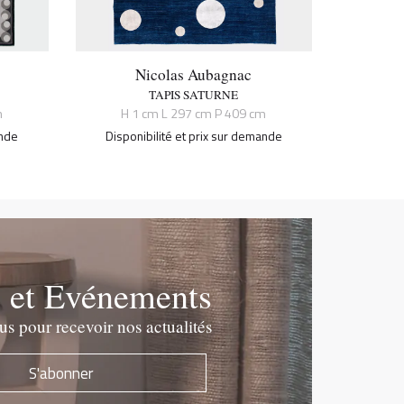
Nicolas Aubagnac
TAPIS SATURNE
m
H 1 cm L 297 cm P 409 cm
ande
Disponibilité et prix sur demande
e et Evénements
 pour recevoir nos actualités
S'abonner