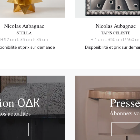
Nicolas Aubagnac
Nicolas Aubagnac
STELLA
TAPIS CELESTE
H 57 cm L 35 cm P 35 cm
H 1 cm L 350 cm P 460 c
ponibilité et prix sur demande
Disponibilité et prix sur dem
OΔK
tion
Press
Abonnez-vous
os actualités