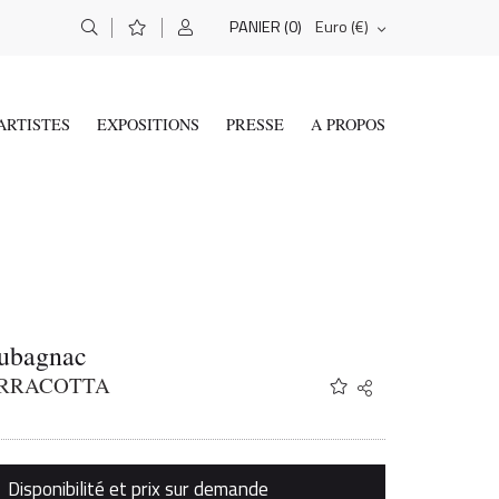
(0)
Euro (€)
PANIER
ARTISTES
EXPOSITIONS
PRESSE
A PROPOS
Aubagnac
ERRACOTTA
Share
Twitter
Facebook
Email
Disponibilité et prix sur demande