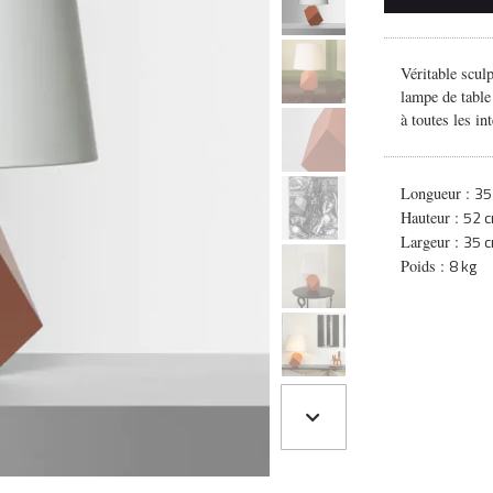
Véritable scul
lampe de table
à toutes les in
35
Longueur :
52 
Hauteur :
35 
Largeur :
8 kg
Poids :