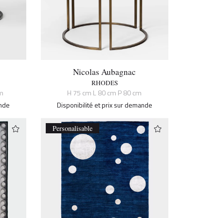
Nicolas Aubagnac
RHODES
m
H 75 cm L 80 cm P 80 cm
ande
Disponibilité et prix sur demande
Personalisable