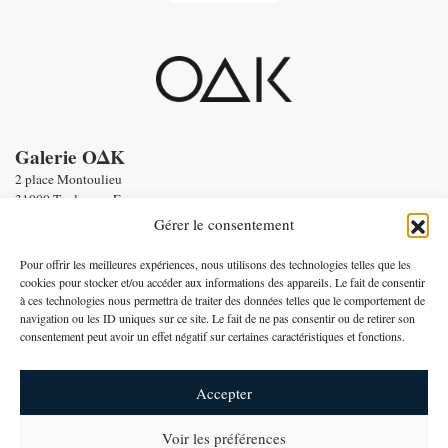
Galerie OΔK
2 place Montoulieu
31000 Toulouse - France
tel : Enquiries :
+33 6 58 56 86 19
Gérer le consentement
Email :
contact@oneofakind.fr
-
Conditions générales de vente
Pour offrir les meilleures expériences, nous utilisons des technologies telles que les
-
Mentions légales
cookies pour stocker et/ou accéder aux informations des appareils. Le fait de consentir
à ces technologies nous permettra de traiter des données telles que le comportement de
Paiement par
navigation ou les ID uniques sur ce site. Le fait de ne pas consentir ou de retirer son
consentement peut avoir un effet négatif sur certaines caractéristiques et fonctions.
Français
Accepter
Voir les préférences