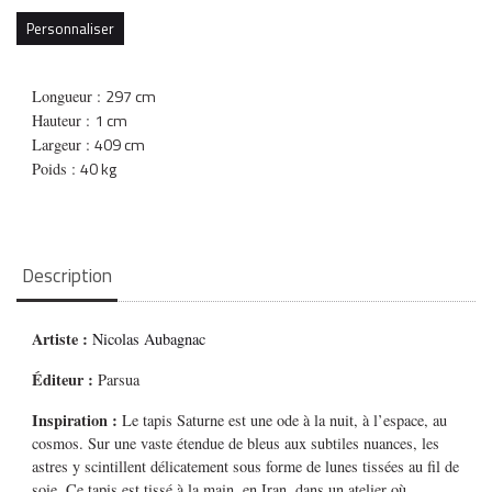
Personnaliser
297 cm
Longueur :
1 cm
Hauteur :
409 cm
Largeur :
40 kg
Poids :
Description
Artiste :
Nicolas Aubagnac
Éditeur :
Parsua
Inspiration :
Le tapis Saturne est une ode à la nuit, à l’espace, au
cosmos. Sur une vaste étendue de bleus aux subtiles nuances, les
astres y scintillent délicatement sous forme de lunes tissées au fil de
soie. Ce tapis est tissé à la main, en Iran, dans un atelier où