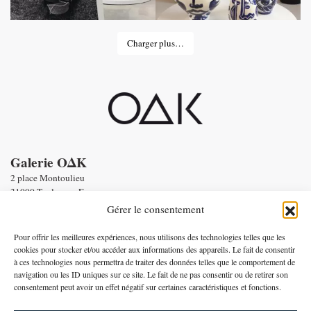
Charger plus…
Galerie OΔK
2 place Montoulieu
31000 Toulouse - France
tel : Enquiries :
+33 6 58 56 86 19
Gérer le consentement
Email :
contact@oneofakind.fr
-
Conditions générales de vente
Pour offrir les meilleures expériences, nous utilisons des technologies telles que les
-
Mentions légales
cookies pour stocker et/ou accéder aux informations des appareils. Le fait de consentir
à ces technologies nous permettra de traiter des données telles que le comportement de
Paiement par
navigation ou les ID uniques sur ce site. Le fait de ne pas consentir ou de retirer son
consentement peut avoir un effet négatif sur certaines caractéristiques et fonctions.