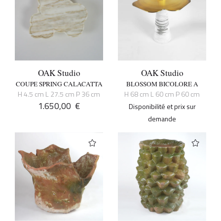
OAK Studio
OAK Studio
COUPE SPRING CALACATTA
BLOSSOM BICOLORE A
H 4.5 cm L 27.5 cm P 36 cm
H 68 cm L 60 cm P 60 cm
1.650,00
€
Disponibilité et prix sur
demande