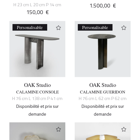
H 23 cm L 20 cm P 14 cm
1.500,00
€
150,00
€
Personalisable
Personalisable
OAK Studio
OAK Studio
CALAMINE CONSOLE
CALAMINE GUERIDON
H 76 cm L 138 cm P 41 cm
H 76 cm L 62 cm P 62 cm
Disponibilité et prix sur
Disponibilité et prix sur
demande
demande