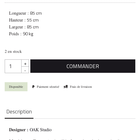
85 cm
Longueur :
55 cm
Hauteur :
85 cm
Largeur :
90 kg
Poids :
2 en stock
quantité
COMMANDER
de
MAGNUS
GRUSINII
Disponible
Paiement sécurisé
Frais de livraison
1225
Description
Designer :
OAK Studio