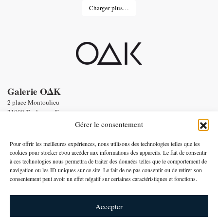
Charger plus…
Galerie OΔK
2 place Montoulieu
31000 Toulouse - France
tel : Enquiries :
+33 6 58 56 86 19
Gérer le consentement
Email :
contact@oneofakind.fr
-
Conditions générales de vente
Pour offrir les meilleures expériences, nous utilisons des technologies telles que les
-
Mentions légales
cookies pour stocker et/ou accéder aux informations des appareils. Le fait de consentir
à ces technologies nous permettra de traiter des données telles que le comportement de
Paiement par
navigation ou les ID uniques sur ce site. Le fait de ne pas consentir ou de retirer son
consentement peut avoir un effet négatif sur certaines caractéristiques et fonctions.
Français
Accepter