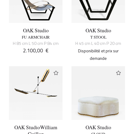
OAK Studio
OAK Studio
FU ARMCHAIR
T STOOL
H 85 cm L 50 cm P 84 cm
H 45 cm L 40 cm P 20 cm
2.100,00
€
Disponibilité et prix sur
demande
OAK Studio
William
OAK Studio
Guillon
CLOUD