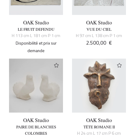
OAK Studio
OAK Studio
LE FRUIT DEFENDU
VUE DU CIEL
H 113 cm L 181 cm P 1 cm
H 97 cm L 138 cm P 1 cm
2.500,00
€
Disponibilité et prix sur
demande
OAK Studio
OAK Studio
PAIRE DE BLANCHES
TÊTE ROMANE II
H 24 cm L 17 cm P 6 cm
COLOMBES