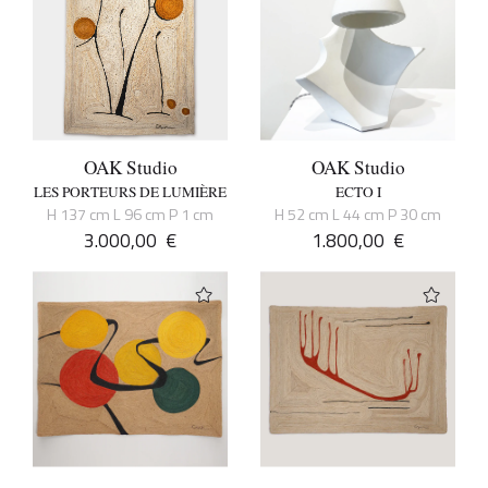
OAK Studio
OAK Studio
LES PORTEURS DE LUMIÈRE
ECTO I
H 137 cm L 96 cm P 1 cm
H 52 cm L 44 cm P 30 cm
3.000,00
€
1.800,00
€