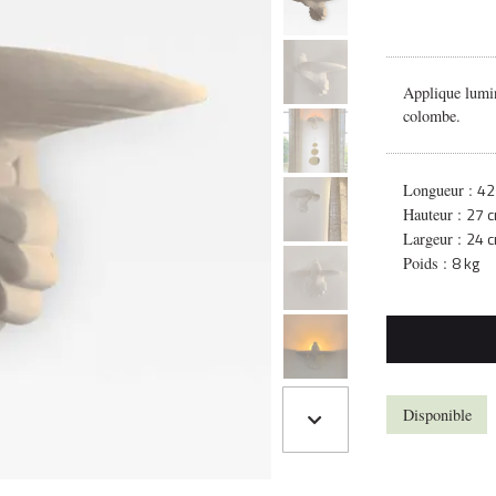
Applique lumin
colombe.
42
Longueur :
27 
Hauteur :
24 
Largeur :
8 kg
Poids :
Disponible