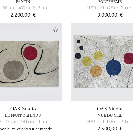
PANTIN
POLYPHEME
H 90 cm L 180 cm P 12 cm
H 89 cm L 128 cm P 1 cm
2.200,00
€
3.000,00
€
OAK Studio
OAK Studio
LE FRUIT DEFENDU
VUE DU CIEL
H 113 cm L 181 cm P 1 cm
H 97 cm L 138 cm P 1 cm
2.500,00
€
ponibilité et prix sur demande