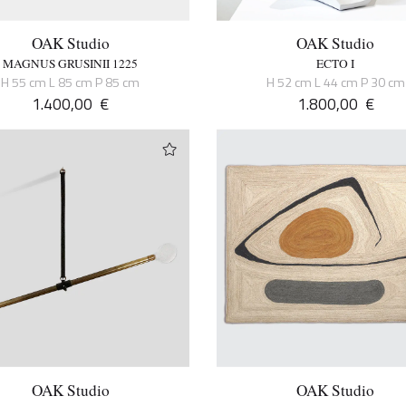
OAK Studio
OAK Studio
MAGNUS GRUSINII 1225
ECTO I
H 55 cm L 85 cm P 85 cm
H 52 cm L 44 cm P 30 cm
1.400,00
€
1.800,00
€
OAK Studio
OAK Studio