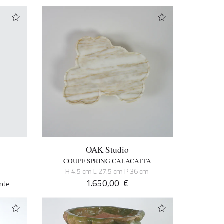
OAK Studio
COUPE SPRING CALACATTA
H 4.5 cm L 27.5 cm P 36 cm
1.650,00
€
ande