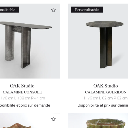
onalisable
Personalisable
OAK Studio
OAK Studio
CALAMINE CONSOLE
CALAMINE GUERIDON
H 76 cm L 138 cm P 41 cm
H 76 cm L 62 cm P 62 cm
ponibilité et prix sur demande
Disponibilité et prix sur dem