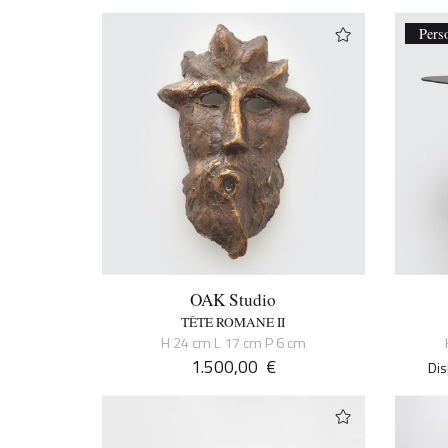
Pers
OAK Studio
TÊTE ROMANE II
H 24 cm L 17 cm P 6 cm
1.500,00
€
Dis