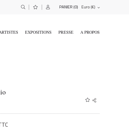
(0)
Euro (€)
PANIER
ARTISTES
EXPOSITIONS
PRESSE
A PROPOS
io
Share
Twitter
Facebook
Email
TTC