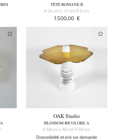
MBES
TÊTE ROMANE II
H 24 cm L 17 cm P 6 cm
1.500,00
€
OAK Studio
TA
BLOSSOM BICOLORE A
m
H 68 cm L 60 cm P 60 cm
Disponibilité et prix sur demande