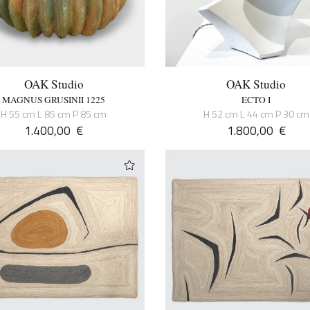
OAK Studio
OAK Studio
MAGNUS GRUSINII 1225
ECTO I
H 55 cm L 85 cm P 85 cm
H 52 cm L 44 cm P 30 cm
1.400,00
€
1.800,00
€