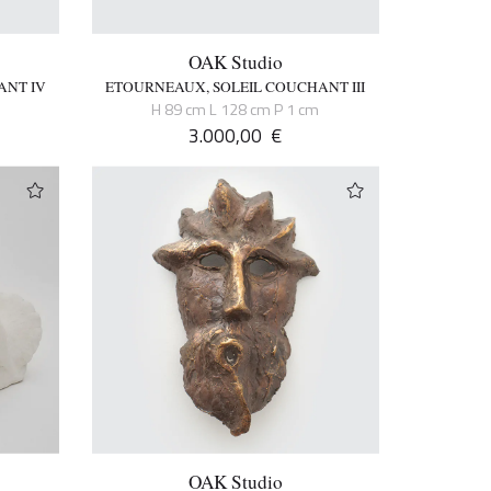
OAK Studio
ANT IV
ETOURNEAUX, SOLEIL COUCHANT III
H 89 cm L 128 cm P 1 cm
3.000,00
€
OAK Studio