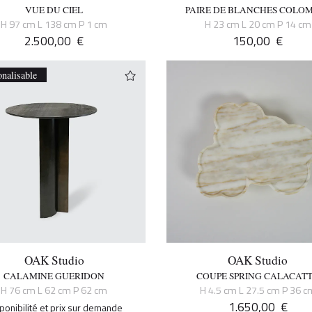
VUE DU CIEL
PAIRE DE BLANCHES COLO
H 97 cm L 138 cm P 1 cm
H 23 cm L 20 cm P 14 cm
2.500,00
€
150,00
€
onalisable
OAK Studio
OAK Studio
CALAMINE GUERIDON
COUPE SPRING CALACAT
H 76 cm L 62 cm P 62 cm
H 4.5 cm L 27.5 cm P 36 c
1.650,00
€
ponibilité et prix sur demande