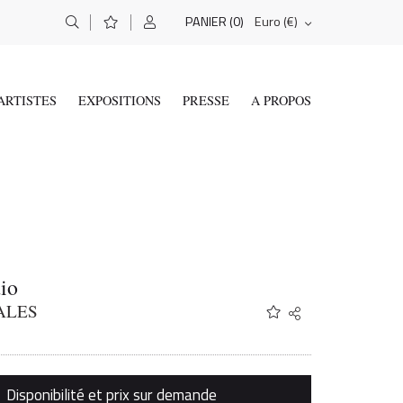
(0)
Euro (€)
PANIER
ARTISTES
EXPOSITIONS
PRESSE
A PROPOS
io
ALES
Share
Twitter
Facebook
Email
Disponibilité et prix sur demande