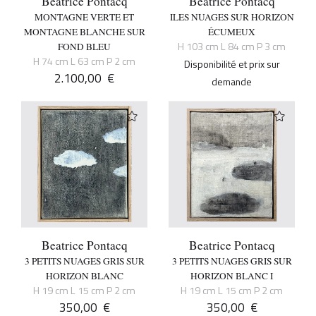
Beatrice Pontacq
Beatrice Pontacq
MONTAGNE VERTE ET
ILES NUAGES SUR HORIZON
MONTAGNE BLANCHE SUR
ÉCUMEUX
H 103 cm L 84 cm P 3 cm
FOND BLEU
H 74 cm L 63 cm P 2 cm
Disponibilité et prix sur
2.100,00
€
demande
Beatrice Pontacq
Beatrice Pontacq
3 PETITS NUAGES GRIS SUR
3 PETITS NUAGES GRIS SUR
HORIZON BLANC
HORIZON BLANC I
H 19 cm L 15 cm P 2 cm
H 19 cm L 15 cm P 2 cm
350,00
€
350,00
€