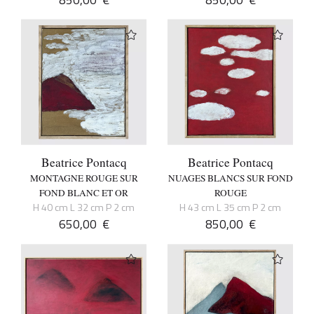
Beatrice Pontacq
Beatrice Pontacq
MONTAGNE ROUGE SUR
NUAGES BLANCS SUR FOND
FOND BLANC ET OR
ROUGE
H 40 cm L 32 cm P 2 cm
H 43 cm L 35 cm P 2 cm
650,00
€
850,00
€