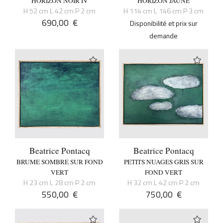
HORIZON NOIR IV
HORIZON JAUNE
H 52 cm L 42 cm P 2 cm
H 114 cm L 146 cm P 3 cm
690,00
€
Disponibilité et prix sur
demande
Beatrice Pontacq
Beatrice Pontacq
BRUME SOMBRE SUR FOND
PETITS NUAGES GRIS SUR
VERT
FOND VERT
H 23 cm L 28 cm P 2 cm
H 32 cm L 42 cm P 2 cm
550,00
€
750,00
€