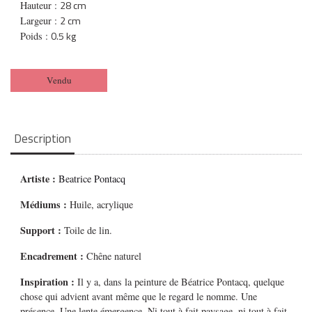
28 cm
Hauteur :
2 cm
Largeur :
0.5 kg
Poids :
Vendu
Description
Artiste :
Beatrice Pontacq
Médiums
:
Huile, acrylique
Support :
Toile de lin.
Encadrement :
Chêne naturel
Inspiration :
Il y a, dans la peinture de Béatrice Pontacq, quelque
chose qui advient avant même que le regard le nomme. Une
présence. Une lente émergence. Ni tout à fait paysage, ni tout à fait