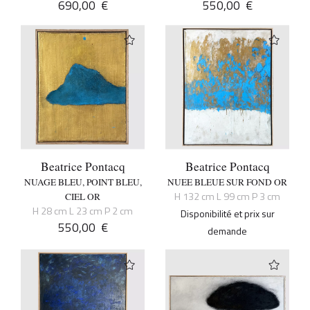
690,00
€
550,00
€
Beatrice Pontacq
Beatrice Pontacq
NUAGE BLEU, POINT BLEU,
NUEE BLEUE SUR FOND OR
H 132 cm L 99 cm P 3 cm
CIEL OR
H 28 cm L 23 cm P 2 cm
Disponibilité et prix sur
550,00
€
demande