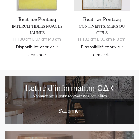
Beatrice Pontacq
Beatrice Pontacq
IMPERCEPTIBLES NUAGES
CONTINENTS, MERS OU
JAUNES
CIELS
H 130 cm L 97 cm P 3 cm
H 132 cm L 99 cm P 3 cm
Disponibilité et prix sur
Disponibilité et prix sur
demande
demande
OΔK
Lettre d'information
Abonnez-vous pour recevoir nos actualités
S'abonner