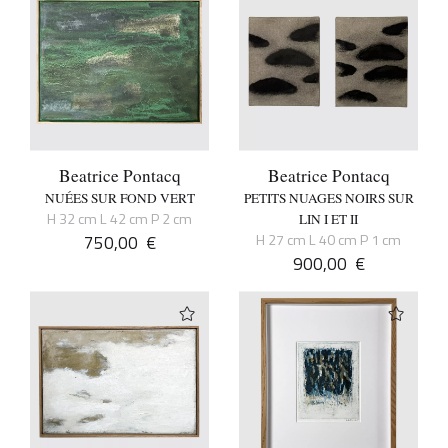
Beatrice Pontacq
Beatrice Pontacq
NUÉES SUR FOND VERT
PETITS NUAGES NOIRS SUR
H 32 cm L 42 cm P 2 cm
LIN I ET II
750,00
€
H 27 cm L 40 cm P 1 cm
900,00
€