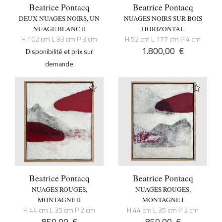
Beatrice Pontacq
Beatrice Pontacq
DEUX NUAGES NOIRS, UN
NUAGES NOIRS SUR BOIS
NUAGE BLANC II
HORIZONTAL
H 102 cm L 83 cm P 3 cm
H 52 cm L 177 cm P 4 cm
1.800,00
€
Disponibilité et prix sur
demande
Beatrice Pontacq
Beatrice Pontacq
NUAGES ROUGES,
NUAGES ROUGES,
MONTAGNE II
MONTAGNE I
H 44 cm L 35 cm P 2 cm
H 44 cm L 35 cm P 2 cm
850,00
€
850,00
€