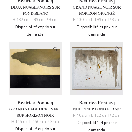
Beatrice Pontacq
Beatrice Pontacq
DEUX NUAGES NOIRS SUR
GRAND NUAGE NOIR SUR
FOND BLANC
HORIZON ORANGÉ
H 132 cm L 99 cm P 3 cm
H 130 cm L 195 cm P 3 cm
Disponibilité et prix sur
Disponibilité et prix sur
demande
demande
Beatrice Pontacq
Beatrice Pontacq
GRAND NUAGE OCRE VERT
NUÉES SUR FOND BLANC
H 102 cm L 122 cm P 2 cm
SUR HORIZON NOIR
H 114 cm L 146 cm P 3 cm
Disponibilité et prix sur
Disponibilité et prix sur
demande