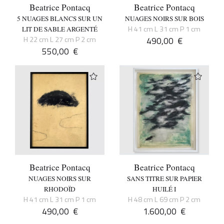
Beatrice Pontacq
Beatrice Pontacq
5 NUAGES BLANCS SUR UN
NUAGES NOIRS SUR BOIS
H 41 cm L 31 cm P 1 cm
LIT DE SABLE ARGENTÉ
H 22 cm L 27 cm P 2 cm
490,00
€
550,00
€
Beatrice Pontacq
Beatrice Pontacq
NUAGES NOIRS SUR
SANS TITRE SUR PAPIER
RHODOÏD
HUILÉ I
H 41 cm L 31 cm P 1 cm
H 48 cm L 69 cm P 2 cm
490,00
€
1.600,00
€