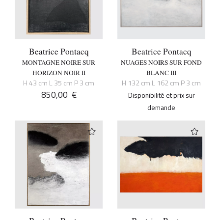
Beatrice Pontacq
Beatrice Pontacq
MONTAGNE NOIRE SUR
NUAGES NOIRS SUR FOND
HORIZON NOIR II
BLANC III
H 43 cm L 35 cm P 3 cm
H 132 cm L 162 cm P 3 cm
850,00
€
Disponibilité et prix sur
demande