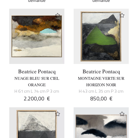
demande
demande
Beatrice Pontacq
Beatrice Pontacq
NUAGE BLEU SUR CIEL
MONTAGNE VERTE SUR
ORANGE
HORIZON NOIR
H 61 cm L 74 cm P 3 cm
H 43 cm L 35 cm P 3 cm
2.200,00
€
850,00
€