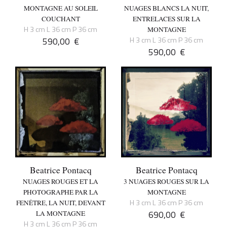
MONTAGNE AU SOLEIL
NUAGES BLANCS LA NUIT,
COUCHANT
ENTRELACES SUR LA
H 3 cm L 36 cm P 36 cm
MONTAGNE
590,00
€
H 3 cm L 36 cm P 36 cm
590,00
€
Beatrice Pontacq
Beatrice Pontacq
NUAGES ROUGES ET LA
3 NUAGES ROUGES SUR LA
PHOTOGRAPHE PAR LA
MONTAGNE
H 3 cm L 36 cm P 36 cm
FENÊTRE, LA NUIT, DEVANT
690,00
€
LA MONTAGNE
H 3 cm L 36 cm P 36 cm