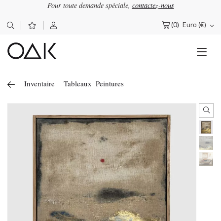
Pour toute demande spéciale,
contactez-nous
×
OΔK
Lettre d'information
(0)
Euro (€)
Rechercher :
Abonnez-vous pour recevoir nos actualités
Inventaire
Tableaux
Peintures
J'accepte de recevoir la newsletter OAK