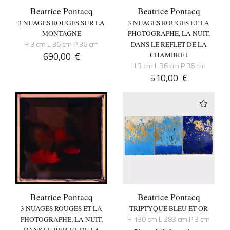
Beatrice Pontacq
Beatrice Pontacq
3 NUAGES ROUGES SUR LA
3 NUAGES ROUGES ET LA
MONTAGNE
PHOTOGRAPHE, LA NUIT,
H 3 cm L 36 cm P 36 cm
DANS LE REFLET DE LA
690,00
€
CHAMBRE I
H 3 cm L 36 cm P 36 cm
510,00
€
Beatrice Pontacq
Beatrice Pontacq
3 NUAGES ROUGES ET LA
TRIPTYQUE BLEU ET OR
H 130 cm L 283 cm P 3 cm
PHOTOGRAPHE, LA NUIT,
DANS LE REFLET DE LA