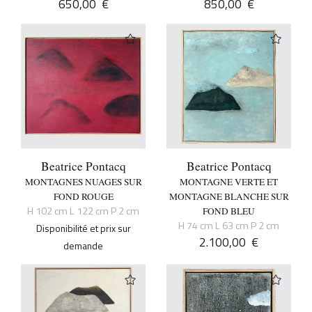
650,00
€
850,00
€
Beatrice Pontacq
Beatrice Pontacq
MONTAGNES NUAGES SUR
MONTAGNE VERTE ET
FOND ROUGE
MONTAGNE BLANCHE SUR
H 102 cm L 122 cm P 2 cm
FOND BLEU
H 74 cm L 63 cm P 2 cm
Disponibilité et prix sur
2.100,00
€
demande