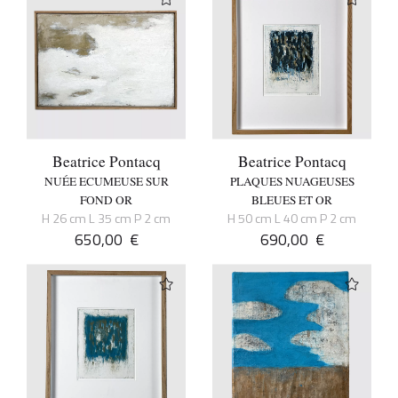
Beatrice Pontacq
Beatrice Pontacq
NUÉE ECUMEUSE SUR
PLAQUES NUAGEUSES
FOND OR
BLEUES ET OR
H 26 cm L 35 cm P 2 cm
H 50 cm L 40 cm P 2 cm
650,00
€
690,00
€