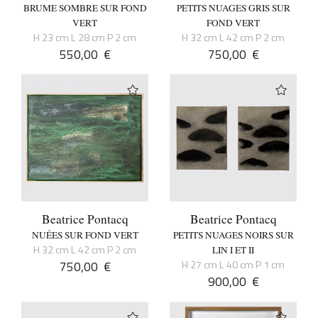
BRUME SOMBRE SUR FOND
PETITS NUAGES GRIS SUR
VERT
FOND VERT
H 23 cm L 28 cm P 2 cm
H 32 cm L 42 cm P 2 cm
550,00
€
750,00
€
Beatrice Pontacq
Beatrice Pontacq
NUÉES SUR FOND VERT
PETITS NUAGES NOIRS SUR
H 32 cm L 42 cm P 2 cm
LIN I ET II
750,00
€
H 27 cm L 40 cm P 1 cm
900,00
€