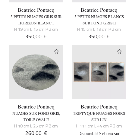
Beatrice Pontacq
Beatrice Pontacq
3 PETITS NUAGES GRIS SUR
3 PETITS NUAGES BLANCS
HORIZON BLANC I
SUR FOND GRIS II
H 19 cm L 15 cm P 2 cm
H 15 cm L 19 cm P 2 cm
350,00
€
350,00
€
Beatrice Pontacq
Beatrice Pontacq
NUAGES SUR FOND GRIS,
TRIPTYQUE NUAGES NOIRS
TOILE OVALE
SUR LIN
H 18 cm L 25 cm P 2 cm
H 111 cm L 44 cm P 3 cm
260,00
€
Disponibilité et prix sur