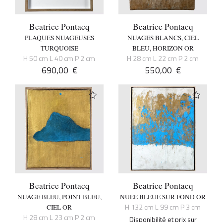
Beatrice Pontacq
Beatrice Pontacq
PLAQUES NUAGEUSES
NUAGES BLANCS, CIEL
TURQUOISE
BLEU, HORIZON OR
H 50 cm L 40 cm P 2 cm
H 28 cm L 22 cm P 2 cm
690,00
€
550,00
€
Beatrice Pontacq
Beatrice Pontacq
NUAGE BLEU, POINT BLEU,
NUEE BLEUE SUR FOND OR
H 132 cm L 99 cm P 3 cm
CIEL OR
H 28 cm L 23 cm P 2 cm
Disponibilité et prix sur