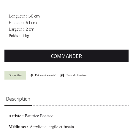
50 cm
Longueur :
61 cm
Hauteur :
2 cm
Largeur :
1 kg
Poids :
COMMANDER
Disponible
Paiement sécurisé
Frais de livraison
Description
Artiste :
Beatrice Pontacq
Médiums
:
Acrylique, argile et fusain