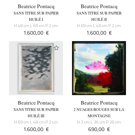
Beatrice Pontacq
Beatrice Pontacq
SANS TITRE SUR PAPIER
SANS TITRE SUR PAPIER
HUILÉ I
HUILÉ II
H 48 cm L 69 cm P 2 cm
H 69 cm L 48 cm P 2 cm
1.600,00
€
1.600,00
€
Beatrice Pontacq
Beatrice Pontacq
SANS TITRE SUR PAPIER
2 NUAGES ROUGES SUR LA
HUILÉ III
MONTAGNE
H 69 cm L 48 cm P 2 cm
H 3 cm L 36 cm P 36 cm
1.600,00
€
690,00
€