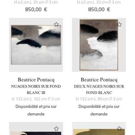
H 43 cm L 35 cm P 3 cm
H 43 cm L 35 cm P 3 cm
850,00
€
850,00
€
Beatrice Pontacq
Beatrice Pontacq
NUAGES NOIRS SUR FOND
DEUX NUAGES NOIRS SUR
BLANC III
FOND BLANC
H 132 cm L 162 cm P 3 cm
H 132 cm L 99 cm P 3 cm
Disponibilité et prix sur
Disponibilité et prix sur
demande
demande