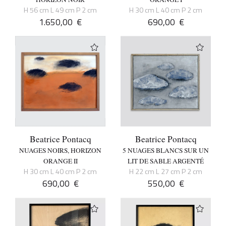
H 56 cm L 49 cm P 2 cm
H 30 cm L 40 cm P 2 cm
1.650,00
€
690,00
€
Beatrice Pontacq
Beatrice Pontacq
NUAGES NOIRS, HORIZON
5 NUAGES BLANCS SUR UN
ORANGE II
LIT DE SABLE ARGENTÉ
H 30 cm L 40 cm P 2 cm
H 22 cm L 27 cm P 2 cm
690,00
€
550,00
€