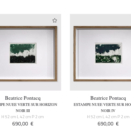
Beatrice Pontacq
Beatrice Pontacq
PE NUEE VERTE SUR HORIZON
ESTAMPE NUEE VERTE SUR H
NOIR III
NOIR IV
H 52 cm L 42 cm P 2 cm
H 52 cm L 42 cm P 2 cm
690,00
€
690,00
€