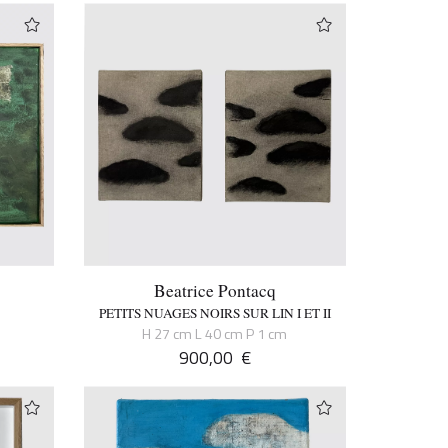
Beatrice Pontacq
PETITS NUAGES NOIRS SUR LIN I ET II
H 27 cm L 40 cm P 1 cm
900,00
€