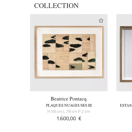
COLLECTION
Beatrice Pontacq
PLAQUES NUAGEUSES III
ESTAM
H 58 cm L 78 cm P 2 cm
1.600,00
€