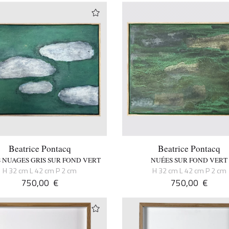
Beatrice Pontacq
Beatrice Pontacq
S NUAGES GRIS SUR FOND VERT
NUÉES SUR FOND VERT
H 32 cm L 42 cm P 2 cm
H 32 cm L 42 cm P 2 cm
750,00
€
750,00
€