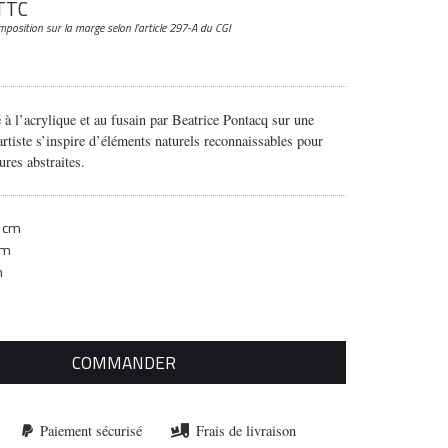
TTC
mposition sur la marge
selon l’article 297-A du CGI
 à l’acrylique et au fusain par Beatrice Pontacq sur une
’artiste s’inspire d’éléments naturels reconnaissables pour
ures abstraites.
 cm
cm
m
COMMANDER
Paiement sécurisé
Frais de livraison