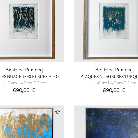
Beatrice Pontacq
Beatrice Pontacq
ES NUAGEUSES BLEUES ET OR
PLAQUES NUAGEUSES TURQU
H 50 cm L 40 cm P 2 cm
H 50 cm L 40 cm P 2 cm
690,00
€
690,00
€