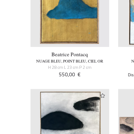
Beatrice Pontacq
NUAGE BLEU, POINT BLEU, CIEL OR
N
H 28 cm L 23 cm P 2 cm
550,00
€
Dis