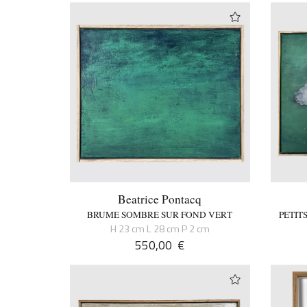
Beatrice Pontacq
BRUME SOMBRE SUR FOND VERT
PETIT
H 23 cm L 28 cm P 2 cm
550,00
€