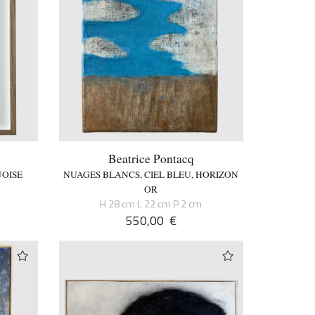
Beatrice Pontacq
OISE
NUAGES BLANCS, CIEL BLEU, HORIZON
OR
H 28 cm L 22 cm P 2 cm
550,00
€