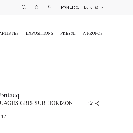
(0)
Euro (€)
PANIER
ARTISTES
EXPOSITIONS
PRESSE
A PROPOS
Pontacq
NUAGES GRIS SUR HORIZON
Share
Twitter
Facebook
1-12
Email