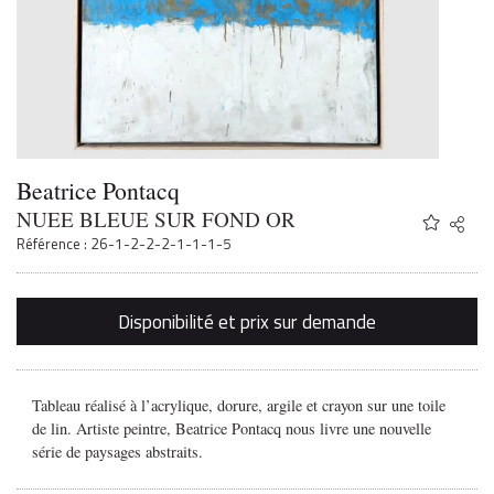
Beatrice Pontacq
NUEE BLEUE SUR FOND OR
Share
Twitter
Référence : 26-1-2-2-2-1-1-1-5
Faceb
Email
Disponibilité et prix sur demande
Tableau réalisé à l’acrylique, dorure, argile et crayon sur une toile
de lin. Artiste peintre, Beatrice Pontacq nous livre une nouvelle
série de paysages abstraits.