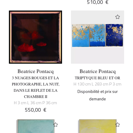
510,00
€
Beatrice Pontacq
Beatrice Pontacq
3 NUAGES ROUGES ET LA
TRIPTYQUE BLEU ET OR
H 130 cm L 283 cm P 3 cm
PHOTOGRAPHE, LA NUIT,
DANS LE REFLET DE LA
Disponibilité et prix sur
CHAMBRE II
demande
H 3 cm L 36 cm P 36 cm
550,00
€