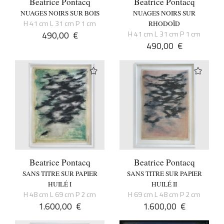
Beatrice Pontacq
Beatrice Pontacq
NUAGES NOIRS SUR BOIS
NUAGES NOIRS SUR
H 41 cm L 31 cm P 1 cm
RHODOÏD
490,00
€
H 41 cm L 31 cm P 1 cm
490,00
€
Beatrice Pontacq
Beatrice Pontacq
SANS TITRE SUR PAPIER
SANS TITRE SUR PAPIER
HUILÉ I
HUILÉ II
H 48 cm L 69 cm P 2 cm
H 69 cm L 48 cm P 2 cm
1.600,00
€
1.600,00
€