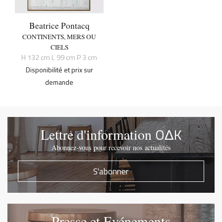
Beatrice Pontacq
CONTINENTS, MERS OU
CIELS
H 132 cm L 99 cm P 3 cm
Disponibilité et prix sur
demande
OΔK
Lettre d'information
Abonnez-vous pour recevoir nos actualités
S'abonner
Presse et Evénements