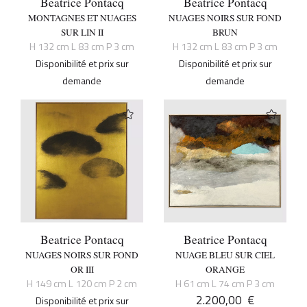
Beatrice Pontacq
Beatrice Pontacq
MONTAGNES ET NUAGES
NUAGES NOIRS SUR FOND
SUR LIN II
BRUN
H 132 cm L 83 cm P 3 cm
H 132 cm L 83 cm P 3 cm
Disponibilité et prix sur
Disponibilité et prix sur
demande
demande
Beatrice Pontacq
Beatrice Pontacq
NUAGES NOIRS SUR FOND
NUAGE BLEU SUR CIEL
OR III
ORANGE
H 149 cm L 120 cm P 2 cm
H 61 cm L 74 cm P 3 cm
2.200,00
€
Disponibilité et prix sur