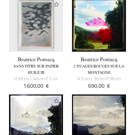
Beatrice Pontacq
Beatrice Pontacq
SANS TITRE SUR PAPIER
2 NUAGES ROUGES SUR LA
HUILÉ III
MONTAGNE
H 69 cm L 48 cm P 2 cm
H 3 cm L 36 cm P 36 cm
1.600,00
€
690,00
€