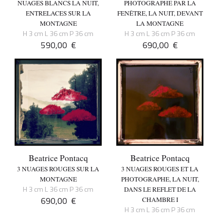
NUAGES BLANCS LA NUIT,
PHOTOGRAPHE PAR LA
ENTRELACES SUR LA
FENÊTRE, LA NUIT, DEVANT
MONTAGNE
LA MONTAGNE
H 3 cm L 36 cm P 36 cm
H 3 cm L 36 cm P 36 cm
590,00
€
690,00
€
Beatrice Pontacq
Beatrice Pontacq
3 NUAGES ROUGES SUR LA
3 NUAGES ROUGES ET LA
MONTAGNE
PHOTOGRAPHE, LA NUIT,
H 3 cm L 36 cm P 36 cm
DANS LE REFLET DE LA
690,00
€
CHAMBRE I
H 3 cm L 36 cm P 36 cm