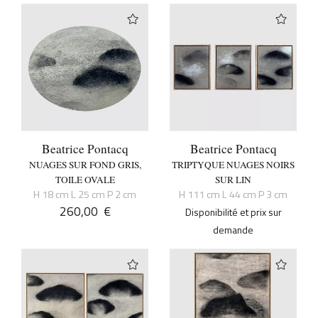
Beatrice Pontacq
Beatrice Pontacq
NUAGES SUR FOND GRIS,
TRIPTYQUE NUAGES NOIRS
TOILE OVALE
SUR LIN
H 18 cm L 25 cm P 2 cm
H 111 cm L 44 cm P 3 cm
260,00
€
Disponibilité et prix sur
demande