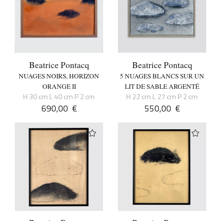
Beatrice Pontacq
Beatrice Pontacq
NUAGES NOIRS, HORIZON
5 NUAGES BLANCS SUR UN
ORANGE II
LIT DE SABLE ARGENTÉ
H 30 cm L 40 cm P 2 cm
H 22 cm L 27 cm P 2 cm
690,00
€
550,00
€