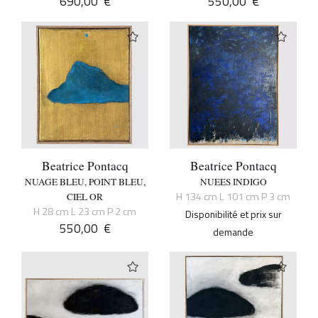
690,00
€
550,00
€
Beatrice Pontacq
Beatrice Pontacq
NUAGE BLEU, POINT BLEU,
NUEES INDIGO
H 134 cm L 101 cm P 3 cm
CIEL OR
H 28 cm L 23 cm P 2 cm
Disponibilité et prix sur
550,00
€
demande