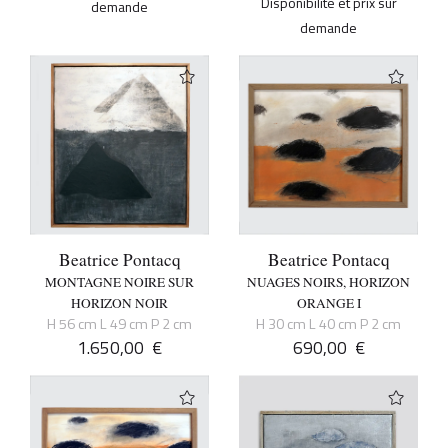
Disponibilité et prix sur
demande
demande
Beatrice Pontacq
Beatrice Pontacq
MONTAGNE NOIRE SUR
NUAGES NOIRS, HORIZON
HORIZON NOIR
ORANGE I
H 56 cm L 49 cm P 2 cm
H 30 cm L 40 cm P 2 cm
1.650,00
€
690,00
€