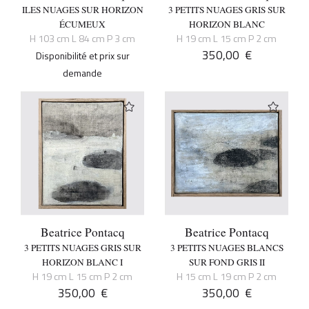
ILES NUAGES SUR HORIZON
3 PETITS NUAGES GRIS SUR
ÉCUMEUX
HORIZON BLANC
H 103 cm L 84 cm P 3 cm
H 19 cm L 15 cm P 2 cm
350,00
€
Disponibilité et prix sur
demande
Beatrice Pontacq
Beatrice Pontacq
3 PETITS NUAGES GRIS SUR
3 PETITS NUAGES BLANCS
HORIZON BLANC I
SUR FOND GRIS II
H 19 cm L 15 cm P 2 cm
H 15 cm L 19 cm P 2 cm
350,00
€
350,00
€