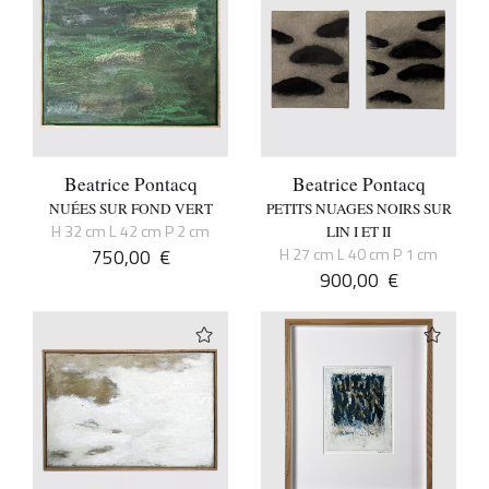
Beatrice Pontacq
Beatrice Pontacq
NUÉES SUR FOND VERT
PETITS NUAGES NOIRS SUR
H 32 cm L 42 cm P 2 cm
LIN I ET II
750,00
€
H 27 cm L 40 cm P 1 cm
900,00
€