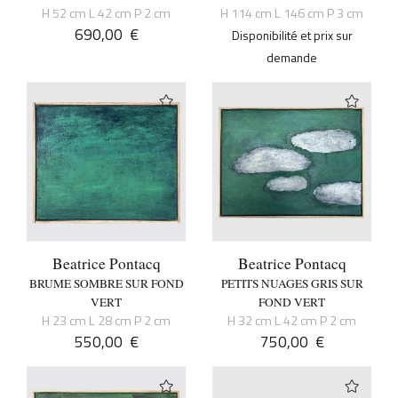
H 52 cm L 42 cm P 2 cm
H 114 cm L 146 cm P 3 cm
690,00
€
Disponibilité et prix sur
demande
Beatrice Pontacq
Beatrice Pontacq
BRUME SOMBRE SUR FOND
PETITS NUAGES GRIS SUR
VERT
FOND VERT
H 23 cm L 28 cm P 2 cm
H 32 cm L 42 cm P 2 cm
550,00
€
750,00
€