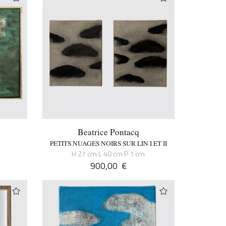
Beatrice Pontacq
PETITS NUAGES NOIRS SUR LIN I ET II
H 27 cm L 40 cm P 1 cm
900,00
€