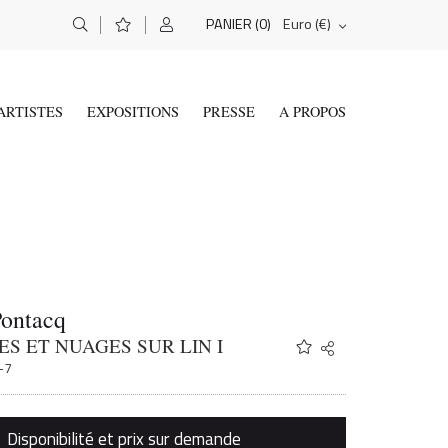
(0)
Euro (€)
PANIER
ARTISTES
EXPOSITIONS
PRESSE
A PROPOS
Pontacq
S ET NUAGES SUR LIN I
Share
Twitter
1-7
Facebook
Email
Disponibilité et prix sur demande