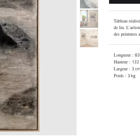
Tableau réalisé
de lin. L’artis
des peintures a
83
Longueur :
132
Hauteur :
3 c
Largeur :
3 kg
Poids :