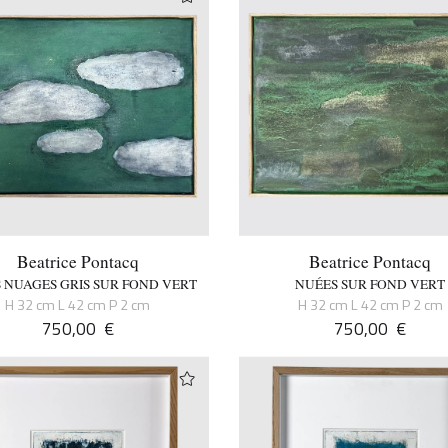
Beatrice Pontacq
Beatrice Pontacq
S NUAGES GRIS SUR FOND VERT
NUÉES SUR FOND VERT
H 32 cm L 42 cm P 2 cm
H 32 cm L 42 cm P 2 cm
750,00
€
750,00
€