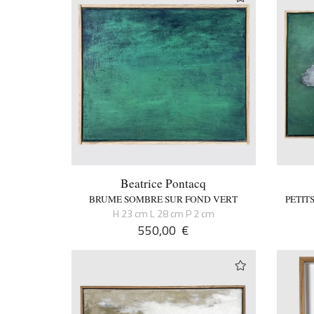
Beatrice Pontacq
BRUME SOMBRE SUR FOND VERT
PETIT
H 23 cm L 28 cm P 2 cm
550,00
€