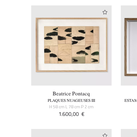
Beatrice Pontacq
PLAQUES NUAGEUSES III
ESTAM
H 58 cm L 78 cm P 2 cm
1.600,00
€