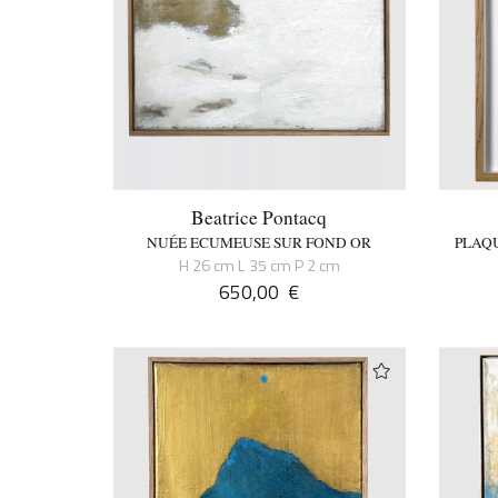
Beatrice Pontacq
NUÉE ECUMEUSE SUR FOND OR
PLAQU
H 26 cm L 35 cm P 2 cm
650,00
€