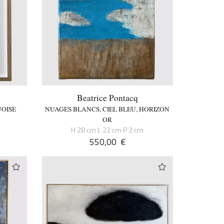
Beatrice Pontacq
OISE
NUAGES BLANCS, CIEL BLEU, HORIZON
OR
H 28 cm L 22 cm P 2 cm
550,00
€