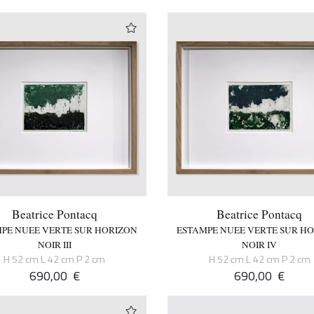
Beatrice Pontacq
Beatrice Pontacq
PE NUEE VERTE SUR HORIZON
ESTAMPE NUEE VERTE SUR H
NOIR III
NOIR IV
H 52 cm L 42 cm P 2 cm
H 52 cm L 42 cm P 2 cm
690,00
€
690,00
€