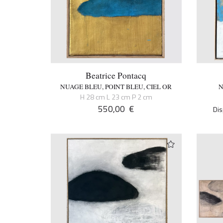
Beatrice Pontacq
NUAGE BLEU, POINT BLEU, CIEL OR
N
H 28 cm L 23 cm P 2 cm
550,00
€
Dis