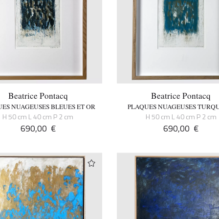
Beatrice Pontacq
Beatrice Pontacq
ES NUAGEUSES BLEUES ET OR
PLAQUES NUAGEUSES TURQU
H 50 cm L 40 cm P 2 cm
H 50 cm L 40 cm P 2 cm
690,00
€
690,00
€