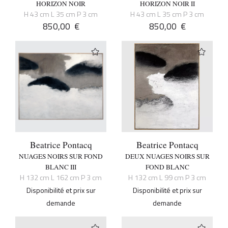
HORIZON NOIR
HORIZON NOIR II
H 43 cm L 35 cm P 3 cm
H 43 cm L 35 cm P 3 cm
850,00
€
850,00
€
Beatrice Pontacq
Beatrice Pontacq
NUAGES NOIRS SUR FOND
DEUX NUAGES NOIRS SUR
BLANC III
FOND BLANC
H 132 cm L 162 cm P 3 cm
H 132 cm L 99 cm P 3 cm
Disponibilité et prix sur
Disponibilité et prix sur
demande
demande