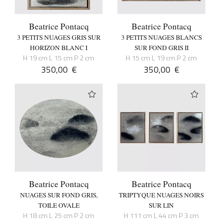
Beatrice Pontacq
Beatrice Pontacq
3 PETITS NUAGES GRIS SUR
3 PETITS NUAGES BLANCS
HORIZON BLANC I
SUR FOND GRIS II
H 19 cm L 15 cm P 2 cm
H 15 cm L 19 cm P 2 cm
350,00
€
350,00
€
Beatrice Pontacq
Beatrice Pontacq
NUAGES SUR FOND GRIS,
TRIPTYQUE NUAGES NOIRS
TOILE OVALE
SUR LIN
H 18 cm L 25 cm P 2 cm
H 111 cm L 44 cm P 3 cm