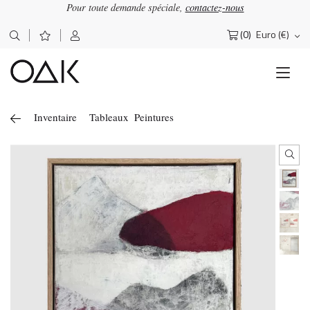
Pour toute demande spéciale,
contactez-nous
×
OΔK
Lettre d'information
(0)
Euro (€)
Rechercher :
Abonnez-vous pour recevoir nos actualités
Inventaire
Tableaux
Peintures
J'accepte de recevoir la newsletter OAK