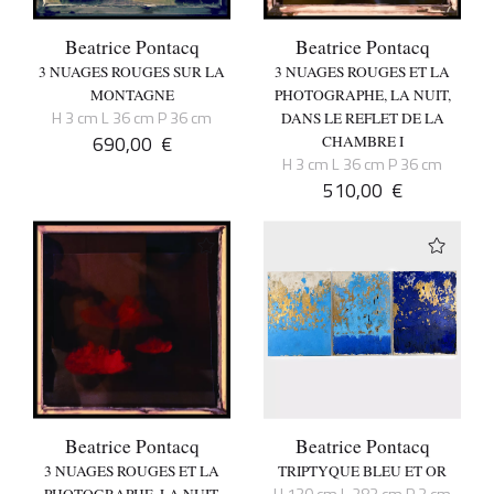
Beatrice Pontacq
Beatrice Pontacq
3 NUAGES ROUGES SUR LA
3 NUAGES ROUGES ET LA
MONTAGNE
PHOTOGRAPHE, LA NUIT,
H 3 cm L 36 cm P 36 cm
DANS LE REFLET DE LA
690,00
€
CHAMBRE I
H 3 cm L 36 cm P 36 cm
510,00
€
Beatrice Pontacq
Beatrice Pontacq
3 NUAGES ROUGES ET LA
TRIPTYQUE BLEU ET OR
H 130 cm L 283 cm P 3 cm
PHOTOGRAPHE, LA NUIT,