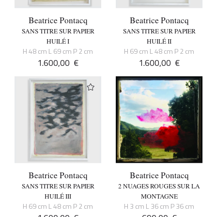
Beatrice Pontacq
Beatrice Pontacq
SANS TITRE SUR PAPIER
SANS TITRE SUR PAPIER
HUILÉ I
HUILÉ II
H 48 cm L 69 cm P 2 cm
H 69 cm L 48 cm P 2 cm
1.600,00
€
1.600,00
€
Beatrice Pontacq
Beatrice Pontacq
SANS TITRE SUR PAPIER
2 NUAGES ROUGES SUR LA
HUILÉ III
MONTAGNE
H 69 cm L 48 cm P 2 cm
H 3 cm L 36 cm P 36 cm