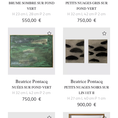
BRUME SOMBRE SUR FOND
PETITS NUAGES GRIS SUR
VERT
FOND VERT
H 23 cm L 28 cm P 2 cm
H 32 cm L 42 cm P 2 cm
550,00
€
750,00
€
Beatrice Pontacq
Beatrice Pontacq
NUÉES SUR FOND VERT
PETITS NUAGES NOIRS SUR
H 32 cm L 42 cm P 2 cm
LIN I ET II
750,00
€
H 27 cm L 40 cm P 1 cm
900,00
€