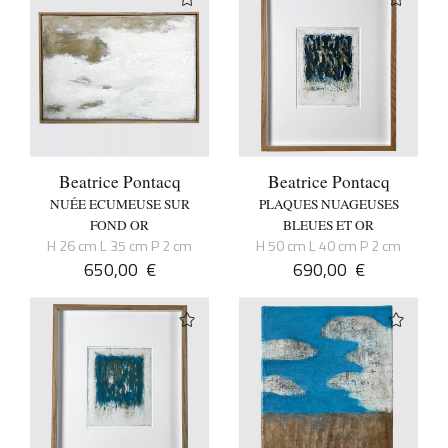
Beatrice Pontacq
Beatrice Pontacq
NUÉE ECUMEUSE SUR
PLAQUES NUAGEUSES
FOND OR
BLEUES ET OR
H 26 cm L 35 cm P 2 cm
H 50 cm L 40 cm P 2 cm
650,00
€
690,00
€