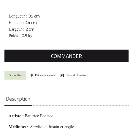
35 cm
Longueur :
44 cm
Hauteur :
2 cm
Largeur :
0.5 kg
Poids :
COMMANDER
Disponible
Paiement sécurisé
Frais de livraison
Description
Artiste :
Beatrice Pontacq
Médiums
:
Acrylique, fusain et argile