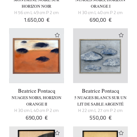
HORIZON NOIR
ORANGE I
H 56 cm L 49 cm P 2 cm
H 30 cm L 40 cm P 2 cm
1.650,00
€
690,00
€
Beatrice Pontacq
Beatrice Pontacq
NUAGES NOIRS, HORIZON
5 NUAGES BLANCS SUR UN
ORANGE II
LIT DE SABLE ARGENTÉ
H 30 cm L 40 cm P 2 cm
H 22 cm L 27 cm P 2 cm
690,00
€
550,00
€