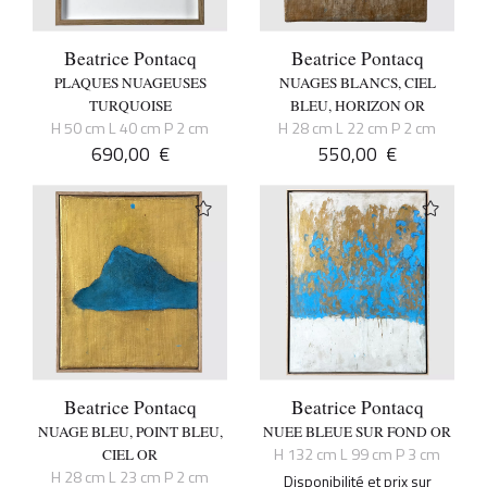
Beatrice Pontacq
Beatrice Pontacq
PLAQUES NUAGEUSES
NUAGES BLANCS, CIEL
TURQUOISE
BLEU, HORIZON OR
H 50 cm L 40 cm P 2 cm
H 28 cm L 22 cm P 2 cm
690,00
€
550,00
€
Beatrice Pontacq
Beatrice Pontacq
NUAGE BLEU, POINT BLEU,
NUEE BLEUE SUR FOND OR
H 132 cm L 99 cm P 3 cm
CIEL OR
H 28 cm L 23 cm P 2 cm
Disponibilité et prix sur