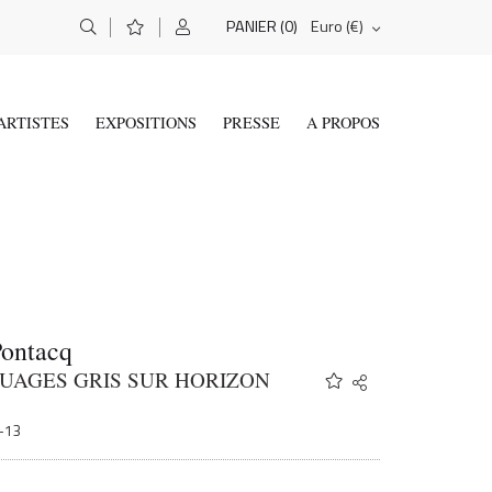
(0)
Euro (€)
PANIER
ARTISTES
EXPOSITIONS
PRESSE
A PROPOS
Pontacq
NUAGES GRIS SUR HORIZON
Share
Twitter
Facebook
1-13
Email