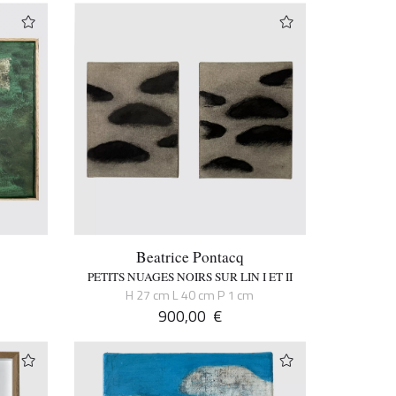
Beatrice Pontacq
PETITS NUAGES NOIRS SUR LIN I ET II
H 27 cm L 40 cm P 1 cm
900,00
€