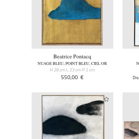
Beatrice Pontacq
NUAGE BLEU, POINT BLEU, CIEL OR
N
H 28 cm L 23 cm P 2 cm
550,00
€
Dis