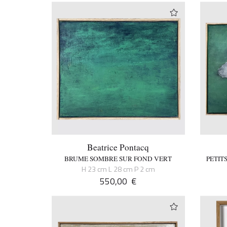
Beatrice Pontacq
BRUME SOMBRE SUR FOND VERT
PETIT
H 23 cm L 28 cm P 2 cm
550,00
€