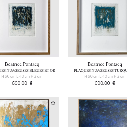
Beatrice Pontacq
Beatrice Pontacq
ES NUAGEUSES BLEUES ET OR
PLAQUES NUAGEUSES TURQU
H 50 cm L 40 cm P 2 cm
H 50 cm L 40 cm P 2 cm
690,00
€
690,00
€