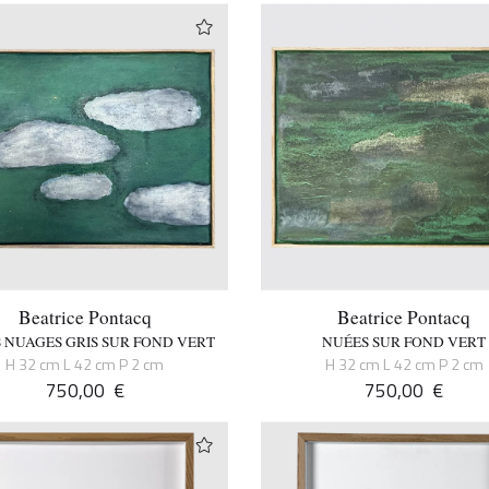
Beatrice Pontacq
Beatrice Pontacq
S NUAGES GRIS SUR FOND VERT
NUÉES SUR FOND VERT
H 32 cm L 42 cm P 2 cm
H 32 cm L 42 cm P 2 cm
750,00
€
750,00
€