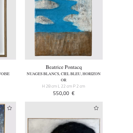
Beatrice Pontacq
OISE
NUAGES BLANCS, CIEL BLEU, HORIZON
OR
H 28 cm L 22 cm P 2 cm
550,00
€