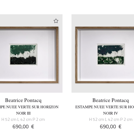
Beatrice Pontacq
Beatrice Pontacq
PE NUEE VERTE SUR HORIZON
ESTAMPE NUEE VERTE SUR H
NOIR III
NOIR IV
H 52 cm L 42 cm P 2 cm
H 52 cm L 42 cm P 2 cm
690,00
€
690,00
€