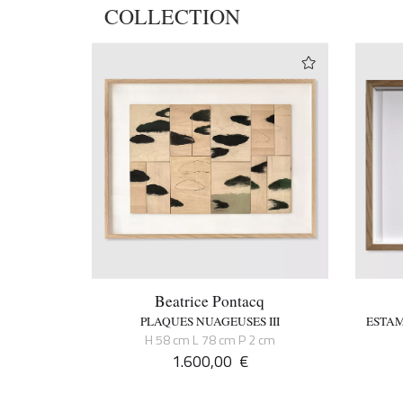
COLLECTION
Beatrice Pontacq
PLAQUES NUAGEUSES III
ESTAM
H 58 cm L 78 cm P 2 cm
1.600,00
€