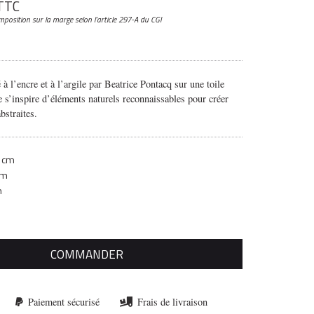
TTC
mposition sur la marge
selon l’article 297-A du CGI
 à l’encre et à l’argile par Beatrice Pontacq sur une toile
te s’inspire d’éléments naturels reconnaissables pour créer
bstraites.
 cm
cm
m
COMMANDER
Paiement sécurisé
Frais de livraison