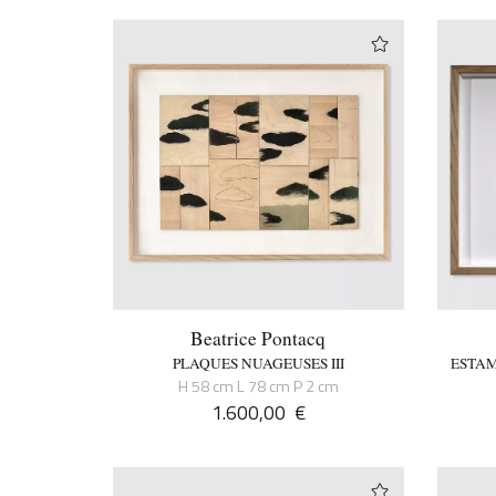
Beatrice Pontacq
PLAQUES NUAGEUSES III
ESTAM
H 58 cm L 78 cm P 2 cm
1.600,00
€