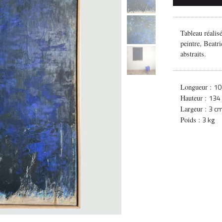
Tableau réalisé
peintre, Beatr
abstraits.
10
Longueur :
134
Hauteur :
3 c
Largeur :
3 kg
Poids :