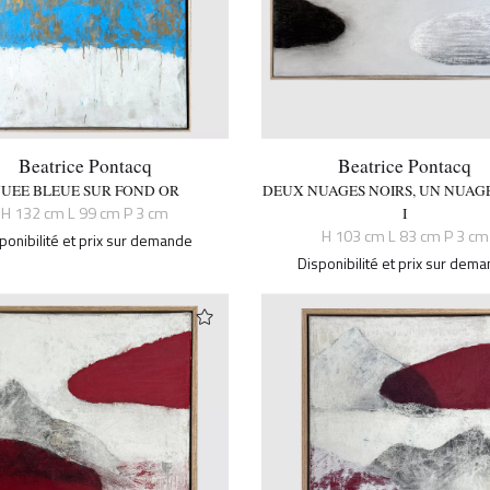
Beatrice Pontacq
Beatrice Pontacq
UEE BLEUE SUR FOND OR
DEUX NUAGES NOIRS, UN NUAG
H 132 cm L 99 cm P 3 cm
I
H 103 cm L 83 cm P 3 cm
ponibilité et prix sur demande
Disponibilité et prix sur dem