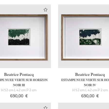
Beatrice Pontacq
Beatrice Pontacq
PE NUEE VERTE SUR HORIZON
ESTAMPE NUEE VERTE SUR H
NOIR III
NOIR IV
H 52 cm L 42 cm P 2 cm
H 52 cm L 42 cm P 2 cm
690,00
€
690,00
€