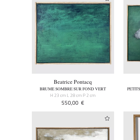
Beatrice Pontacq
BRUME SOMBRE SUR FOND VERT
PETIT
H 23 cm L 28 cm P 2 cm
550,00
€