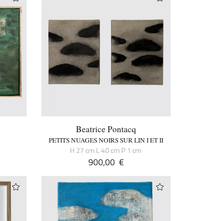
Beatrice Pontacq
PETITS NUAGES NOIRS SUR LIN I ET II
H 27 cm L 40 cm P 1 cm
900,00
€