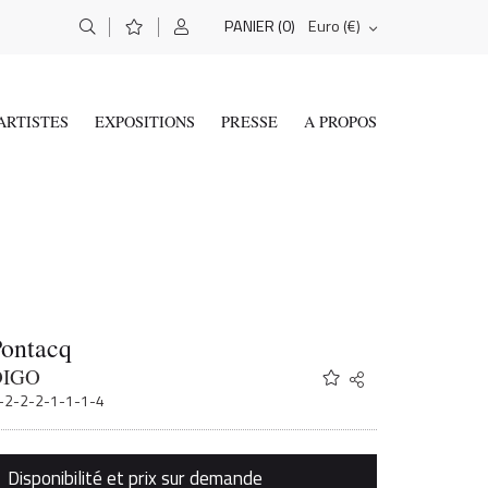
(0)
Euro (€)
PANIER
ARTISTES
EXPOSITIONS
PRESSE
A PROPOS
Pontacq
DIGO
Share
Twitter
1-2-2-2-1-1-1-4
Facebook
Email
Disponibilité et prix sur demande