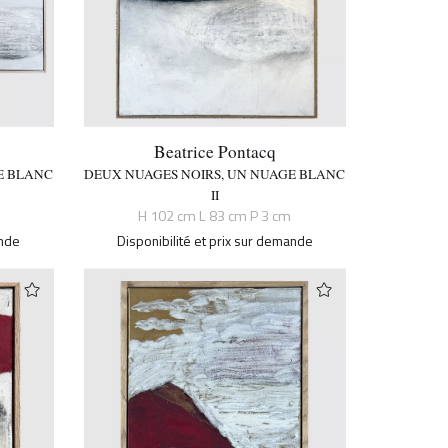
Beatrice Pontacq
E BLANC
DEUX NUAGES NOIRS, UN NUAGE BLANC
II
H 102 cm L 83 cm P 3 cm
ande
Disponibilité et prix sur demande