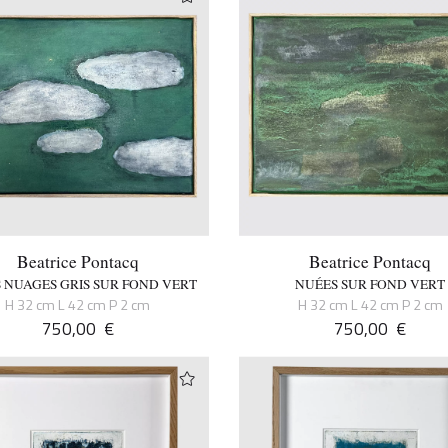
Beatrice Pontacq
Beatrice Pontacq
S NUAGES GRIS SUR FOND VERT
NUÉES SUR FOND VERT
H 32 cm L 42 cm P 2 cm
H 32 cm L 42 cm P 2 cm
750,00
€
750,00
€