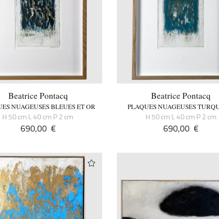
Beatrice Pontacq
Beatrice Pontacq
ES NUAGEUSES BLEUES ET OR
PLAQUES NUAGEUSES TURQU
H 50 cm L 40 cm P 2 cm
H 50 cm L 40 cm P 2 cm
690,00
€
690,00
€