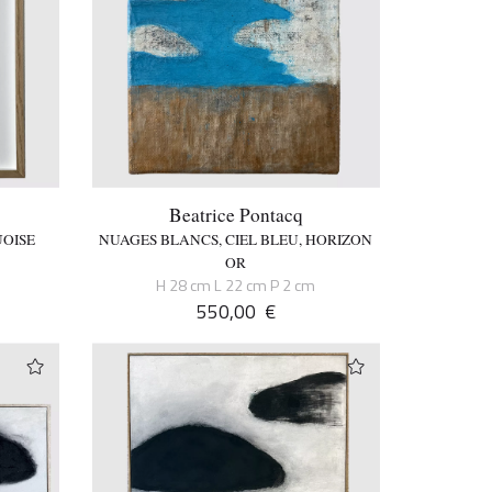
Beatrice Pontacq
OISE
NUAGES BLANCS, CIEL BLEU, HORIZON
OR
H 28 cm L 22 cm P 2 cm
550,00
€