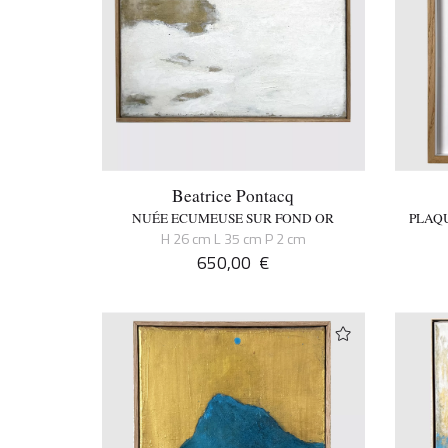
Beatrice Pontacq
NUÉE ECUMEUSE SUR FOND OR
PLAQU
H 26 cm L 35 cm P 2 cm
650,00
€