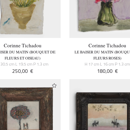
Corinne Tichadou
Corinne Tichadou
AISER DU MATIN (BOUQUET DE
LE BAISER DU MATIN (BOUQU
FLEURS ET OISEAU)
FLEURS ROSES)
 30.5 cm L 19.5 cm P 1.3 cm
H 17 cm L 16 cm P 1.3 c
250,00
€
180,00
€