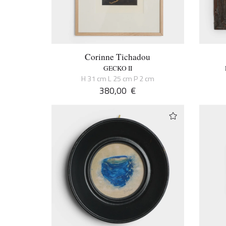
Corinne Tichadou
GECKO II
H 31 cm L 25 cm P 2 cm
380,00
€