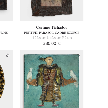
Corinne Tichadou
ULINS
PETIT PIN PARASOL, CADRE ECORCE
m
H 23.5 cm L 18.5 cm P 2 cm
380,00
€