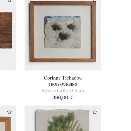
Corinne Tichadou
TROIS OURSINS
H 26 cm L 28 cm P 3 cm
380,00
€