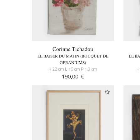
Corinne Tichadou
LE BAISER DU MATIN (BOUQUET DE
LE B
GERANIUMS)
H 22 cm L 16 cm P 1.3 cm
H
190,00
€