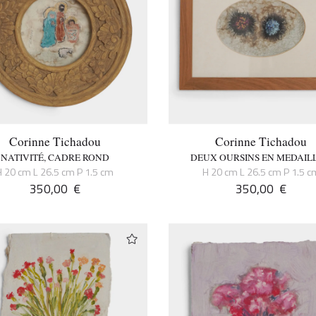
Corinne Tichadou
Corinne Tichadou
NATIVITÉ, CADRE ROND
DEUX OURSINS EN MEDAIL
H 20 cm L 26.5 cm P 1.5 cm
H 20 cm L 26.5 cm P 1.5 c
350,00
€
350,00
€