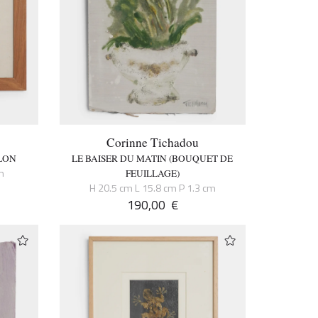
Corinne Tichadou
LON
LE BAISER DU MATIN (BOUQUET DE
m
FEUILLAGE)
H 20.5 cm L 15.8 cm P 1.3 cm
190,00
€