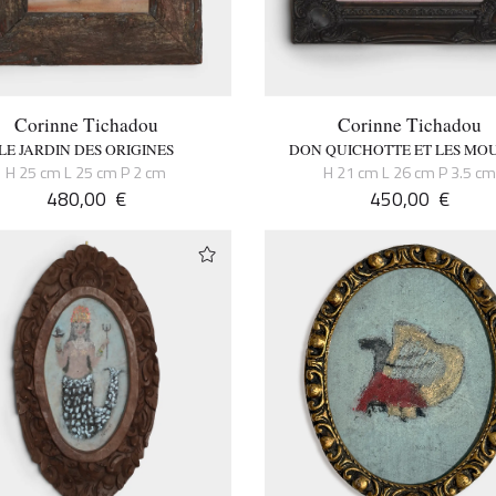
Corinne Tichadou
Corinne Tichadou
LE JARDIN DES ORIGINES
DON QUICHOTTE ET LES MO
H 25 cm L 25 cm P 2 cm
H 21 cm L 26 cm P 3.5 c
480,00
€
450,00
€