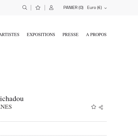
(0)
Euro (€)
PANIER
ARTISTES
EXPOSITIONS
PRESSE
A PROPOS
Tichadou
ÈNES
Share
Twitter
Facebook
Email