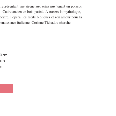
e représentant une sirene aux seins nus tenant un poisson
. Cadre ancien en bois patiné. A travers la mythologie,
théâtre, l’opéra, les récits bibliques et son amour pour la
 renaissance italienne, Corinne Tichadou cherche
.
0 cm
 cm
 cm