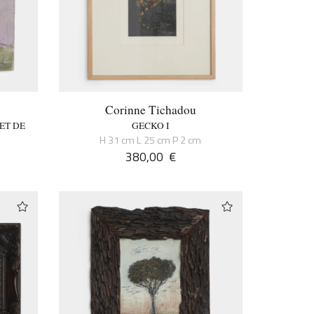
Corinne Tichadou
ET DE
GECKO I
H 31 cm L 25 cm P 2 cm
m
380,00
€