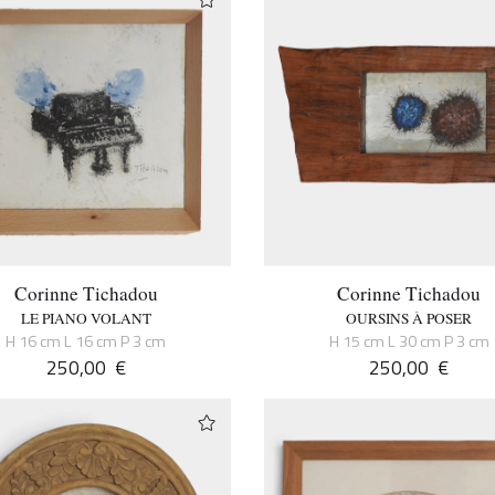
Corinne Tichadou
Corinne Tichadou
LE PIANO VOLANT
OURSINS À POSER
H 16 cm L 16 cm P 3 cm
H 15 cm L 30 cm P 3 cm
250,00
€
250,00
€