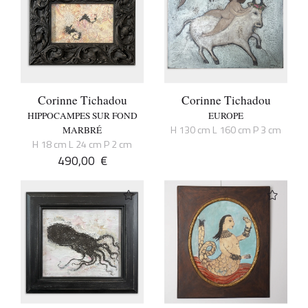
Corinne Tichadou
Corinne Tichadou
HIPPOCAMPES SUR FOND
EUROPE
H 130 cm L 160 cm P 3 cm
MARBRÉ
H 18 cm L 24 cm P 2 cm
490,00
€