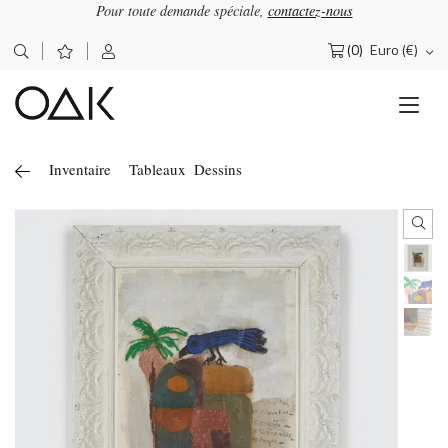
Pour toute demande spéciale,
contactez-nous
×
OΔK
Lettre d'information
(0)
Euro (€)
Rechercher :
Abonnez-vous pour recevoir nos actualités
Inventaire
Tableaux
Dessins
J'accepte de recevoir la newsletter OAK