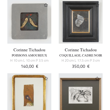
Corinne Tichadou
Corinne Tichadou
POISSONS AMOUREUX
COQUILLAGE, CADRE NOIR
H 10 cm L 10 cm P 3.5 cm
H 20 cm L 17.5 cm P 3 cm
140,00
€
350,00
€