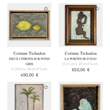
Corinne Tichadou
Corinne Tichadou
DEUX CITRONS SUR FOND
LA PORTEUSE D’EAU
H 27 cm L 20 cm P 4 cm
GRIS
H 20 cm L 30 cm P 2 cm
650,00
€
490,00
€