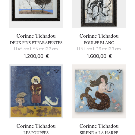
Corinne Tichadou
Corinne Tichadou
DEUX PINS ET PARAPENTES
POULPE BLANC
H 45 cm L 55 cm P 2 cm
H 51 cm L 36 cm P 3 cm
1.200,00
€
1.600,00
€
Corinne Tichadou
Corinne Tichadou
LES POUPÉES
SIRENE A LA HARPE