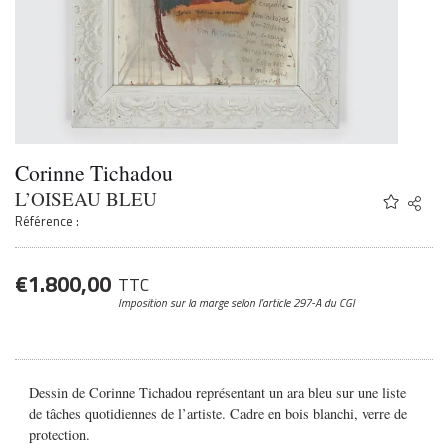
Corinne Tichadou
L’OISEAU BLEU
Share
Twitter
Référence :
Faceb
Email
€
1.800,00
TTC
Imposition sur la marge
selon l’article 297-A du CGI
Dessin de Corinne Tichadou représentant un ara bleu sur une liste
de tâches quotidiennes de l’artiste. Cadre en bois blanchi, verre de
protection.