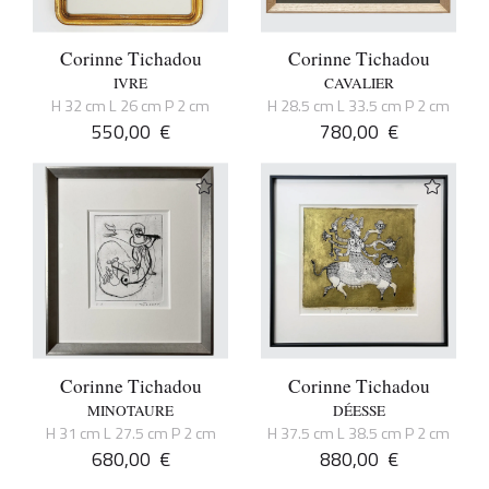
Corinne Tichadou
Corinne Tichadou
IVRE
CAVALIER
H 32 cm L 26 cm P 2 cm
H 28.5 cm L 33.5 cm P 2 cm
550,00
€
780,00
€
Corinne Tichadou
Corinne Tichadou
MINOTAURE
DÉESSE
H 31 cm L 27.5 cm P 2 cm
H 37.5 cm L 38.5 cm P 2 cm
680,00
€
880,00
€