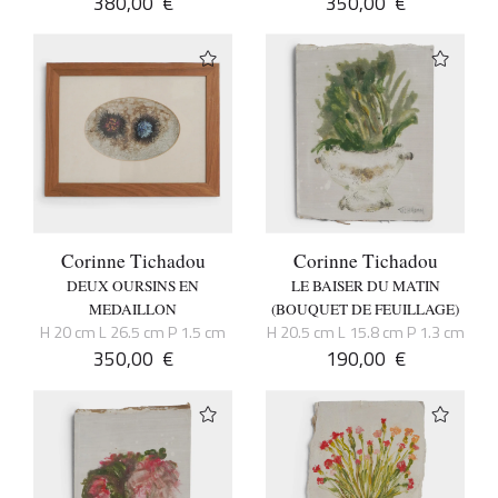
380,00
€
350,00
€
Corinne Tichadou
Corinne Tichadou
DEUX OURSINS EN
LE BAISER DU MATIN
MEDAILLON
(BOUQUET DE FEUILLAGE)
H 20 cm L 26.5 cm P 1.5 cm
H 20.5 cm L 15.8 cm P 1.3 cm
350,00
€
190,00
€