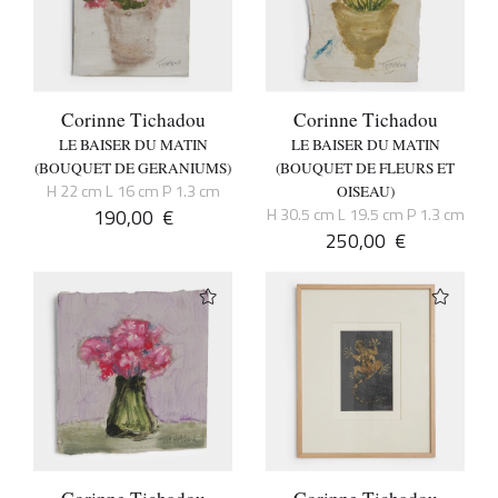
Corinne Tichadou
Corinne Tichadou
LE BAISER DU MATIN
LE BAISER DU MATIN
(BOUQUET DE GERANIUMS)
(BOUQUET DE FLEURS ET
H 22 cm L 16 cm P 1.3 cm
OISEAU)
190,00
€
H 30.5 cm L 19.5 cm P 1.3 cm
250,00
€