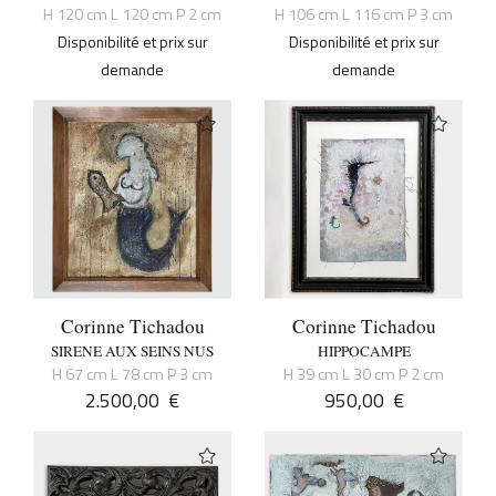
H 120 cm L 120 cm P 2 cm
H 106 cm L 116 cm P 3 cm
Disponibilité et prix sur
Disponibilité et prix sur
demande
demande
Corinne Tichadou
Corinne Tichadou
SIRENE AUX SEINS NUS
HIPPOCAMPE
H 67 cm L 78 cm P 3 cm
H 39 cm L 30 cm P 2 cm
2.500,00
€
950,00
€