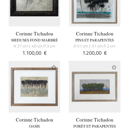
Corinne Tichadou
Corinne Tichadou
MEDUSES FOND MARBRÉ
PINS ET PARAPENTES
H 27 cm L 40 cm P 3 cm
H 51 cm L 51 cm P 2 cm
1.100,00
€
1.200,00
€
Corinne Tichadou
Corinne Tichadou
OASIS
FORÊT ET PARAPENTES