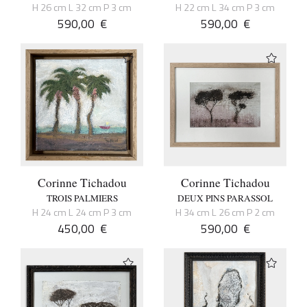
H 26 cm L 32 cm P 3 cm
H 22 cm L 34 cm P 3 cm
590,00
€
590,00
€
Corinne Tichadou
Corinne Tichadou
TROIS PALMIERS
DEUX PINS PARASSOL
H 24 cm L 24 cm P 3 cm
H 34 cm L 26 cm P 2 cm
450,00
€
590,00
€