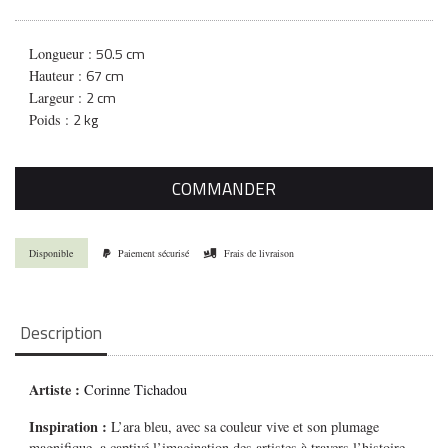
50.5 cm
Longueur :
67 cm
Hauteur :
2 cm
Largeur :
2 kg
Poids :
COMMANDER
Disponible
Paiement sécurisé
Frais de livraison
Description
Artiste :
Corinne Tichadou
Inspiration :
L’ara bleu, avec sa couleur vive et son plumage
magnifique, a captivé l’imagination des artistes à travers l’histoire.