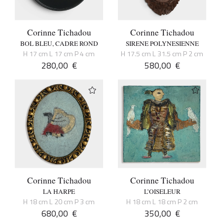
Corinne Tichadou
Corinne Tichadou
BOL BLEU, CADRE ROND
SIRENE POLYNESIENNE
H 17 cm L 17 cm P 4 cm
H 17.5 cm L 31.5 cm P 2 cm
280,00
€
580,00
€
Corinne Tichadou
Corinne Tichadou
LA HARPE
L’OISELEUR
H 18 cm L 20 cm P 3 cm
H 18 cm L 18 cm P 2 cm
680,00
€
350,00
€