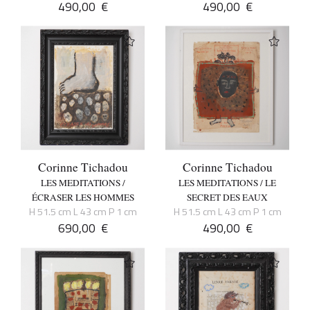
490,00
€
490,00
€
Corinne Tichadou
Corinne Tichadou
LES MEDITATIONS /
LES MEDITATIONS / LE
ÉCRASER LES HOMMES
SECRET DES EAUX
H 51.5 cm L 43 cm P 1 cm
H 51.5 cm L 43 cm P 1 cm
690,00
€
490,00
€