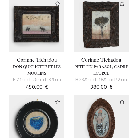
Corinne Tichadou
Corinne Tichadou
DON QUICHOTTE ET LES
PETIT PIN PARASOL, CADRE
MOULINS
ECORCE
H 21 cm L 26 cm P 3.5 cm
H 23.5 cm L 18.5 cm P 2 cm
450,00
€
380,00
€