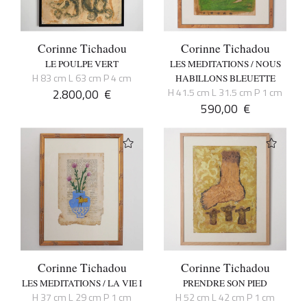
Corinne Tichadou
Corinne Tichadou
LE POULPE VERT
LES MEDITATIONS / NOUS
H 83 cm L 63 cm P 4 cm
HABILLONS BLEUETTE
2.800,00
€
H 41.5 cm L 31.5 cm P 1 cm
590,00
€
Corinne Tichadou
Corinne Tichadou
LES MEDITATIONS / LA VIE I
PRENDRE SON PIED
H 37 cm L 29 cm P 1 cm
H 52 cm L 42 cm P 1 cm