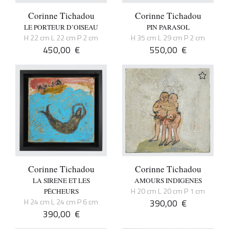
Corinne Tichadou
Corinne Tichadou
LE PORTEUR D’OISEAU
PIN PARASOL
H 22 cm L 22 cm P 2 cm
H 35 cm L 29 cm P 2 cm
450,00
€
550,00
€
Corinne Tichadou
Corinne Tichadou
LA SIRENE ET LES
AMOURS INDIGENES
H 20 cm L 20 cm P 1 cm
PÊCHEURS
H 24 cm L 24 cm P 6 cm
390,00
€
390,00
€