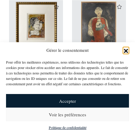
Gérer le consentement
Corinne Tichadou
Corinne Tichadou
Pour offrir les meilleures expériences, nous utilisons des technologies telles que les
cookies pour stocker et/ou accéder aux informations des appareils. Le fait de consentir
MON CHANT D’AMOUR
LA FIGURE ROUGE
à ces technologies nous permettra de traiter des données telles que le comportement de
H 31 cm L 26 cm P 2 cm
H 125 cm L 85 cm P 3 cm
navigation ou les ID uniques sur ce site. Le fait de ne pas consentir ou de retirer son
680,00
€
Disponibilité et prix sur
consentement peut avoir un effet négatif sur certaines caractéristiques et fonctions.
demande
Accepter
Voir les préférences
newsletter
Politique de confidentialité