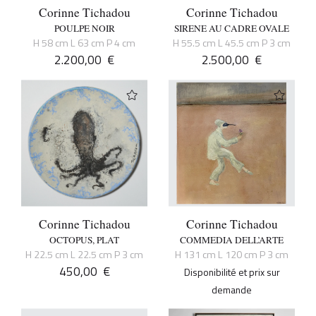
Corinne Tichadou
Corinne Tichadou
POULPE NOIR
SIRENE AU CADRE OVALE
H 58 cm L 63 cm P 4 cm
H 55.5 cm L 45.5 cm P 3 cm
2.200,00
€
2.500,00
€
Corinne Tichadou
Corinne Tichadou
OCTOPUS, PLAT
COMMEDIA DELL’ARTE
H 22.5 cm L 22.5 cm P 3 cm
H 131 cm L 120 cm P 3 cm
450,00
€
Disponibilité et prix sur
demande