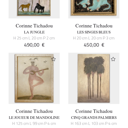
Corinne Tichadou
Corinne Tichadou
LA JUNGLE
LES SINGES BLEUS
H 25 cm L 20 cm P 2 cm
H 20 cm L 20 cm P 3 cm
490,00
€
450,00
€
Corinne Tichadou
Corinne Tichadou
LE JOUEUR DE MANDOLINE
CINQ GRANDS PALMIERS
H 125 cm L 99 cm P 4 cm
H 163 cm L 103 cm P 4 cm