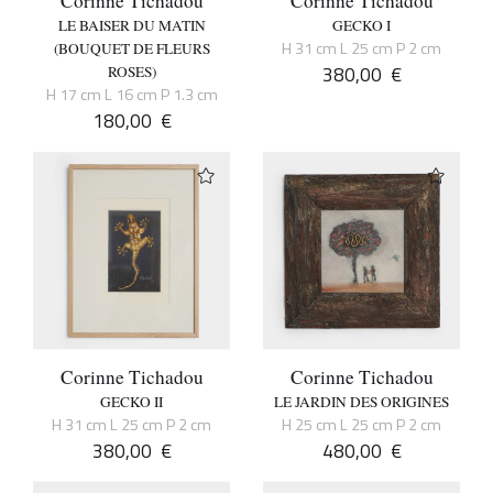
Corinne Tichadou
Corinne Tichadou
LE BAISER DU MATIN
GECKO I
H 31 cm L 25 cm P 2 cm
(BOUQUET DE FLEURS
380,00
€
ROSES)
H 17 cm L 16 cm P 1.3 cm
180,00
€
Corinne Tichadou
Corinne Tichadou
GECKO II
LE JARDIN DES ORIGINES
H 31 cm L 25 cm P 2 cm
H 25 cm L 25 cm P 2 cm
380,00
€
480,00
€