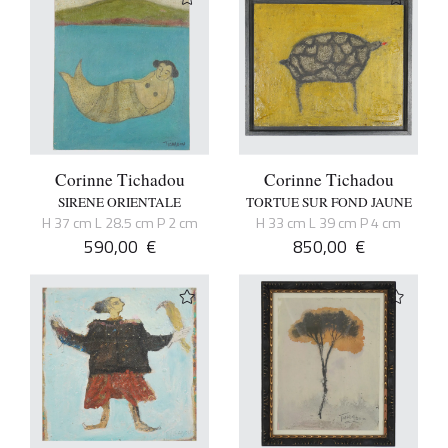
Corinne Tichadou
Corinne Tichadou
SIRENE ORIENTALE
TORTUE SUR FOND JAUNE
H 37 cm L 28.5 cm P 2 cm
H 33 cm L 39 cm P 4 cm
590,00
€
850,00
€