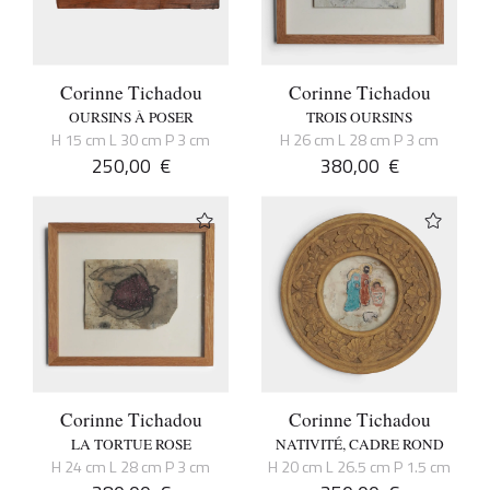
Corinne Tichadou
Corinne Tichadou
OURSINS À POSER
TROIS OURSINS
H 15 cm L 30 cm P 3 cm
H 26 cm L 28 cm P 3 cm
250,00
€
380,00
€
Corinne Tichadou
Corinne Tichadou
LA TORTUE ROSE
NATIVITÉ, CADRE ROND
H 24 cm L 28 cm P 3 cm
H 20 cm L 26.5 cm P 1.5 cm