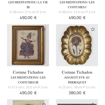
LES MEDITATIONS / LA VIE
LES MEDITATIONS / LES
III
COSTUMES I
H 38 cm L 31.5 cm P 3 cm
H 38 cm L 31.5 cm P 3 cm
490,00
€
490,00
€
Corinne Tichadou
Corinne Tichadou
LES MEDITATIONS / LES
ADAM ET EVE AU
COSTUMES III
PERROQUET
H 31.5 cm L 25.5 cm P 3 cm
H 23 cm L 18 cm P 2.5 cm
490,00
€
380,00
€