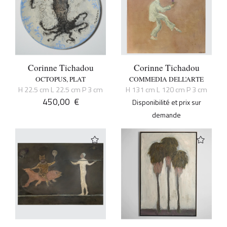
Corinne Tichadou
Corinne Tichadou
OCTOPUS, PLAT
COMMEDIA DELL’ARTE
H 22.5 cm L 22.5 cm P 3 cm
H 131 cm L 120 cm P 3 cm
450,00
€
Disponibilité et prix sur
demande