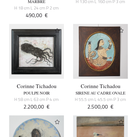
H 130 cm L 160 cm P 3 cm
MARBRÉ
H 18 cm L 24 cm P 2 cm
490,00
€
Corinne Tichadou
Corinne Tichadou
POULPE NOIR
SIRENE AU CADRE OVALE
H 58 cm L 63 cm P 4 cm
H 55.5 cm L 45.5 cm P 3 cm
2.200,00
€
2.500,00
€