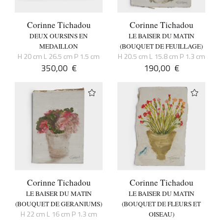
Corinne Tichadou
Corinne Tichadou
DEUX OURSINS EN
LE BAISER DU MATIN
MEDAILLON
(BOUQUET DE FEUILLAGE)
H 20 cm L 26.5 cm P 1.5 cm
H 20.5 cm L 15.8 cm P 1.3 cm
350,00
€
190,00
€
Corinne Tichadou
Corinne Tichadou
LE BAISER DU MATIN
LE BAISER DU MATIN
(BOUQUET DE GERANIUMS)
(BOUQUET DE FLEURS ET
H 22 cm L 16 cm P 1.3 cm
OISEAU)