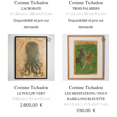
Corinne Tichadou
Corinne Tichadou
L’ACROBATE
TROIS PALMIERS
H 130 cm L 180 cm P 3 cm
H 123 cm L 83 cm P 4 cm
Disponibilité et prix sur
Disponibilité et prix sur
demande
demande
Corinne Tichadou
Corinne Tichadou
LE POULPE VERT
LES MEDITATIONS / NOUS
H 83 cm L 63 cm P 4 cm
HABILLONS BLEUETTE
2.800,00
€
H 41.5 cm L 31.5 cm P 1 cm
590,00
€