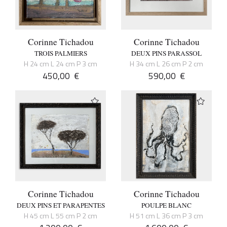
Corinne Tichadou
Corinne Tichadou
TROIS PALMIERS
DEUX PINS PARASSOL
H 24 cm L 24 cm P 3 cm
H 34 cm L 26 cm P 2 cm
450,00
€
590,00
€
Corinne Tichadou
Corinne Tichadou
DEUX PINS ET PARAPENTES
POULPE BLANC
H 45 cm L 55 cm P 2 cm
H 51 cm L 36 cm P 3 cm