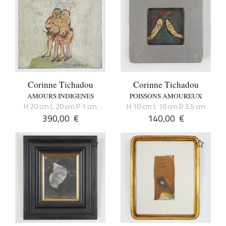
Corinne Tichadou
Corinne Tichadou
AMOURS INDIGENES
POISSONS AMOUREUX
H 20 cm L 20 cm P 1 cm
H 10 cm L 10 cm P 3.5 cm
390,00
€
140,00
€