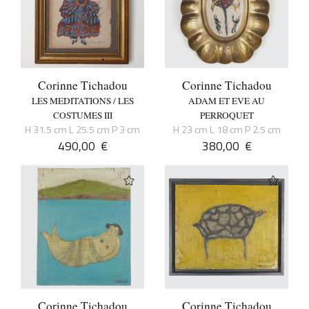
Corinne Tichadou
Corinne Tichadou
LES MEDITATIONS / LES
ADAM ET EVE AU
COSTUMES III
PERROQUET
H 31.5 cm L 25.5 cm P 3 cm
H 23 cm L 18 cm P 2.5 cm
490,00
€
380,00
€
Corinne Tichadou
Corinne Tichadou