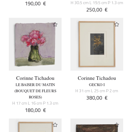
190,00
€
H 30.5 cm L 19.5 cm P 1.3 cm
250,00
€
Corinne Tichadou
Corinne Tichadou
LE BAISER DU MATIN
GECKO I
H 31 cm L 25 cm P 2 cm
(BOUQUET DE FLEURS
380,00
€
ROSES)
H 17 cm L 16 cm P 1.3 cm
180,00
€