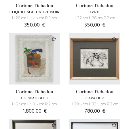
Corinne Tichadou
Corinne Tichadou
COQUILLAGE, CADRE NOIR
IVRE
H 20 cm L 17.5 cm P 3 cm
H 32 cm L 26 cm P 2 cm
350,00
€
550,00
€
Corinne Tichadou
Corinne Tichadou
L’OISEAU BLEU
CAVALIER
H 67 cm L 50.5 cm P 2 cm
H 28.5 cm L 33.5 cm P 2 cm
1.800,00
€
780,00
€