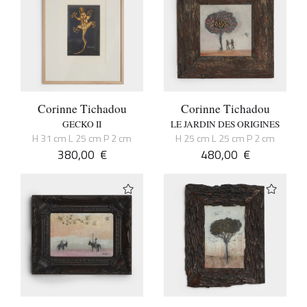
Corinne Tichadou
Corinne Tichadou
GECKO II
LE JARDIN DES ORIGINES
H 31 cm L 25 cm P 2 cm
H 25 cm L 25 cm P 2 cm
380,00
€
480,00
€