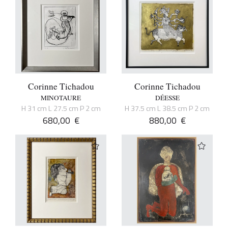
Corinne Tichadou
Corinne Tichadou
MINOTAURE
DÉESSE
H 31 cm L 27.5 cm P 2 cm
H 37.5 cm L 38.5 cm P 2 cm
680,00
€
880,00
€