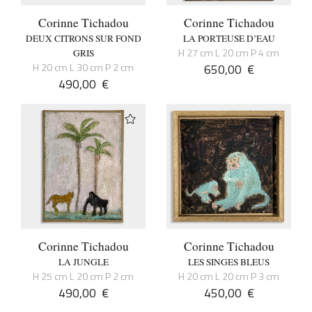
Corinne Tichadou
Corinne Tichadou
DEUX CITRONS SUR FOND
LA PORTEUSE D’EAU
H 27 cm L 20 cm P 4 cm
GRIS
H 20 cm L 30 cm P 2 cm
650,00
€
490,00
€
Corinne Tichadou
Corinne Tichadou
LA JUNGLE
LES SINGES BLEUS
H 25 cm L 20 cm P 2 cm
H 20 cm L 20 cm P 3 cm
490,00
€
450,00
€