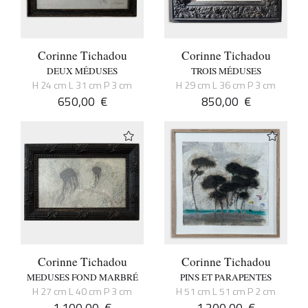
Corinne Tichadou
Corinne Tichadou
DEUX MÉDUSES
TROIS MÉDUSES
H 24 cm L 31 cm P 3 cm
H 29 cm L 36 cm P 3 cm
650,00
€
850,00
€
Corinne Tichadou
Corinne Tichadou
MEDUSES FOND MARBRÉ
PINS ET PARAPENTES
H 27 cm L 40 cm P 3 cm
H 51 cm L 51 cm P 2 cm
1.100,00
€
1.200,00
€