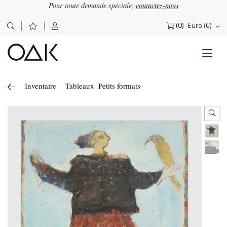
Pour toute demande spéciale,
contactez-nous
×
OΔK
Lettre d'information
(0)
Euro (€)
Rechercher :
Abonnez-vous pour recevoir nos actualités
Inventaire
Tableaux
Petits formats
J'accepte de recevoir la newsletter OAK