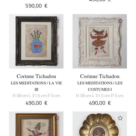
590,00
€
Corinne Tichadou
Corinne Tichadou
LES MEDITATIONS / LA VIE
LES MEDITATIONS / LES
III
COSTUMES I
H 38 cm L 31.5 cm P 3 cm
H 38 cm L 31.5 cm P 3 cm
490,00
€
490,00
€