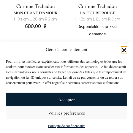
Corinne Tichadou
Corinne Tichadou
MON CHANT D’AMOUR
LA FIGURE ROUGE
H 31 cm L 26 cm P 2 cm
H 125 cm L 85 cm P 3 cm
680,00
€
Disponibilité et prix sur
demande
Gérer le consentement
Pour offrir les meilleures expériences, nous utilisons des technologies telles que les
cookies pour stocker et/ou accéder aux informations des appareils. Le fait de consentir
à ces technologies nous permettra de traiter des données telles que le comportement de
navigation ou les ID uniques sur ce site. Le fait de ne pas consentir ou de retirer son
consentement peut avoir un effet négatif sur certaines caractéristiques et fonctions.
Accepter
Corinne Tichadou
Corinne Tichadou
NATIVITÉ AUX ROIS MAGES
LE JARDIN DES INNOCENTS
Voir les préférences
H 120 cm L 120 cm P 3 cm
H 24.5 cm L 46 cm P 2 cm
newsletter
700,00
€
Disponibilité et prix sur
Politique de confidentialité
demande