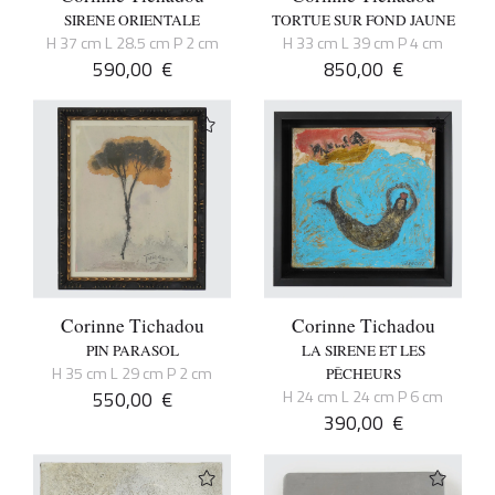
SIRENE ORIENTALE
TORTUE SUR FOND JAUNE
H 37 cm L 28.5 cm P 2 cm
H 33 cm L 39 cm P 4 cm
590,00
€
850,00
€
Corinne Tichadou
Corinne Tichadou
PIN PARASOL
LA SIRENE ET LES
H 35 cm L 29 cm P 2 cm
PÊCHEURS
550,00
€
H 24 cm L 24 cm P 6 cm
390,00
€