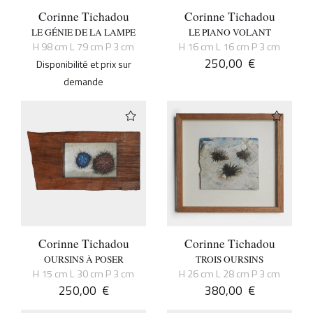
Corinne Tichadou
Corinne Tichadou
LE GÉNIE DE LA LAMPE
LE PIANO VOLANT
H 98 cm L 79 cm P 3 cm
H 16 cm L 16 cm P 3 cm
250,00
€
Disponibilité et prix sur
demande
Corinne Tichadou
Corinne Tichadou
OURSINS À POSER
TROIS OURSINS
H 15 cm L 30 cm P 3 cm
H 26 cm L 28 cm P 3 cm
250,00
€
380,00
€