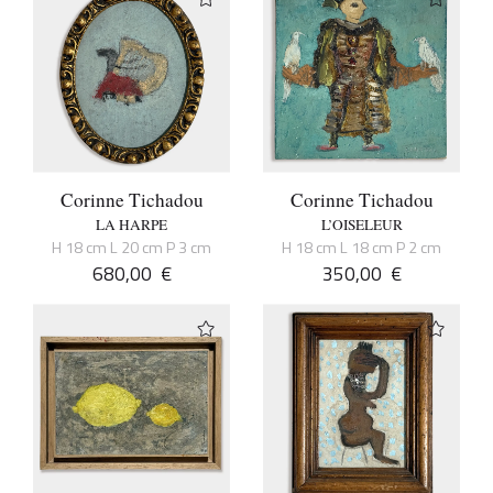
Corinne Tichadou
Corinne Tichadou
LA HARPE
L’OISELEUR
H 18 cm L 20 cm P 3 cm
H 18 cm L 18 cm P 2 cm
680,00
€
350,00
€