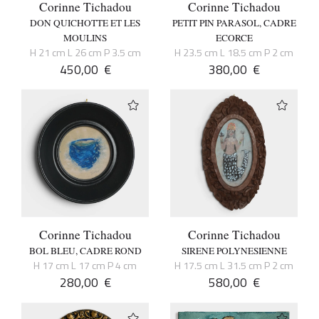
Corinne Tichadou
Corinne Tichadou
DON QUICHOTTE ET LES
PETIT PIN PARASOL, CADRE
MOULINS
ECORCE
H 21 cm L 26 cm P 3.5 cm
H 23.5 cm L 18.5 cm P 2 cm
450,00
€
380,00
€
Corinne Tichadou
Corinne Tichadou
BOL BLEU, CADRE ROND
SIRENE POLYNESIENNE
H 17 cm L 17 cm P 4 cm
H 17.5 cm L 31.5 cm P 2 cm
280,00
€
580,00
€