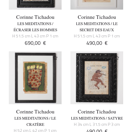
Corinne Tichadou
Corinne Tichadou
LES MEDITATIONS /
LES MEDITATIONS / LE
ÉCRASER LES HOMMES
SECRET DES EAUX
H 51.5 cm L 43 cm P 1 cm
H 51.5 cm L 43 cm P 1 cm
690,00
€
490,00
€
Corinne Tichadou
Corinne Tichadou
LES MEDITATIONS / LE
LES MEDITATIONS / SATYRE
H 34 cm L 31.5 cm P 3 cm
CRATÈRE
H 52 cm L 42 cm P 1 cm
490,00
€