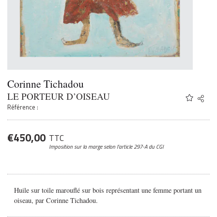
Corinne Tichadou
LE PORTEUR D’OISEAU
Share
Twitter
Référence :
Faceb
Email
€
450,00
TTC
Imposition sur la marge
selon l’article 297-A du CGI
Huile sur toile marouflé sur bois représentant une femme portant un
oiseau, par Corinne Tichadou.