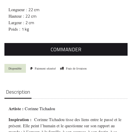
22 cm
Longueur :
22 cm
Hauteur :
2 cm
Largeur :
1 kg
Poids :
COMMANDER
Disponible
Paiement sécurisé
Frais de livraison
Description
Artiste :
Corinne Tichadou
Inspiration :
Corinne Tichadou tisse des liens entre le passé et le
présent. Elle peint l’humain et le questionne sur son rapport au
monde : à l’amour, à la famille, à son courage, à son destin, à sa