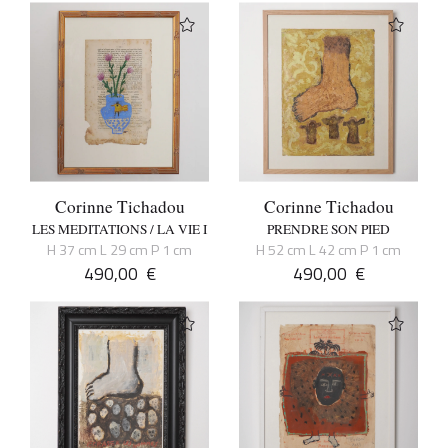
Corinne Tichadou
Corinne Tichadou
LES MEDITATIONS / LA VIE I
PRENDRE SON PIED
H 37 cm L 29 cm P 1 cm
H 52 cm L 42 cm P 1 cm
490,00
€
490,00
€