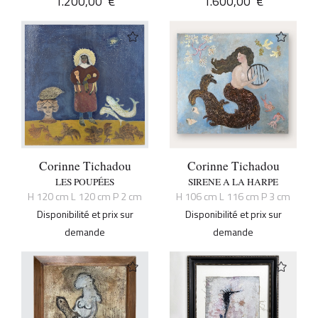
1.200,00
€
1.600,00
€
Corinne Tichadou
Corinne Tichadou
LES POUPÉES
SIRENE A LA HARPE
H 120 cm L 120 cm P 2 cm
H 106 cm L 116 cm P 3 cm
Disponibilité et prix sur
Disponibilité et prix sur
demande
demande