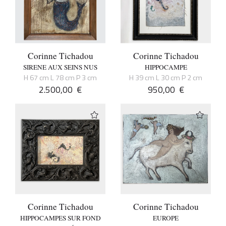
Corinne Tichadou
Corinne Tichadou
SIRENE AUX SEINS NUS
HIPPOCAMPE
H 67 cm L 78 cm P 3 cm
H 39 cm L 30 cm P 2 cm
2.500,00
€
950,00
€
Corinne Tichadou
Corinne Tichadou
HIPPOCAMPES SUR FOND
EUROPE