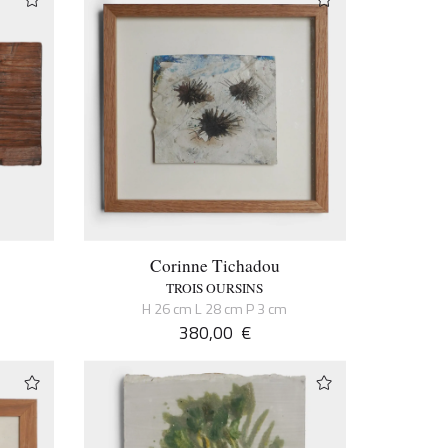
Corinne Tichadou
TROIS OURSINS
H 26 cm L 28 cm P 3 cm
380,00
€