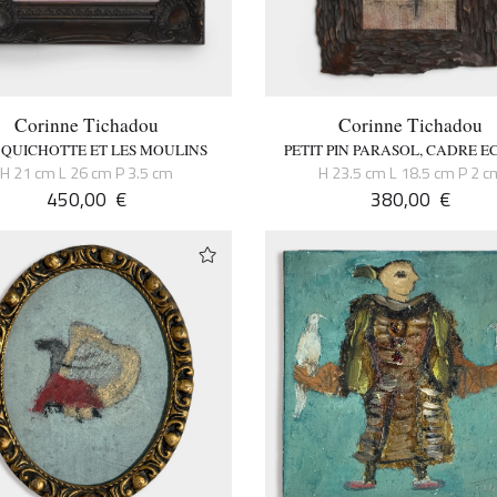
Corinne Tichadou
Corinne Tichadou
QUICHOTTE ET LES MOULINS
PETIT PIN PARASOL, CADRE E
H 21 cm L 26 cm P 3.5 cm
H 23.5 cm L 18.5 cm P 2 c
450,00
€
380,00
€