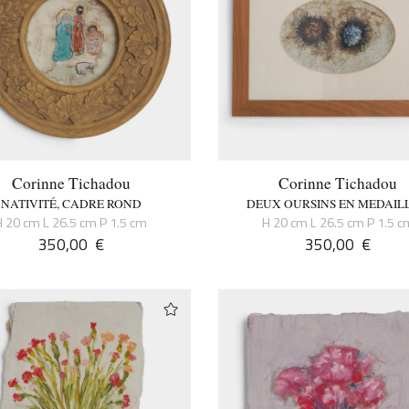
Corinne Tichadou
Corinne Tichadou
NATIVITÉ, CADRE ROND
DEUX OURSINS EN MEDAIL
H 20 cm L 26.5 cm P 1.5 cm
H 20 cm L 26.5 cm P 1.5 c
350,00
€
350,00
€