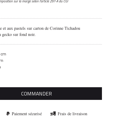
mposition sur la marge
selon l’article 297-A du CGI
le et aux pastels sur carton de Corinne Tichadou
n gecko sur fond noir.
 cm
cm
m
COMMANDER
Paiement sécurisé
Frais de livraison