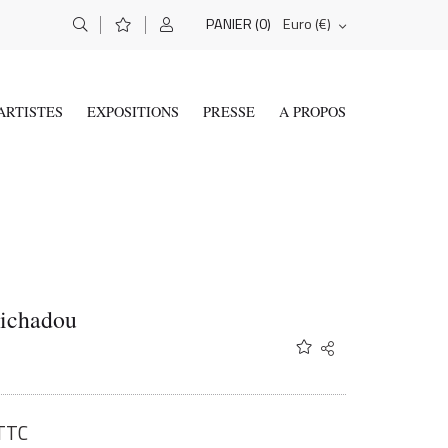
(0)
Euro (€)
PANIER
ARTISTES
EXPOSITIONS
PRESSE
A PROPOS
Tichadou
Share
Twitter
Facebook
Email
TTC