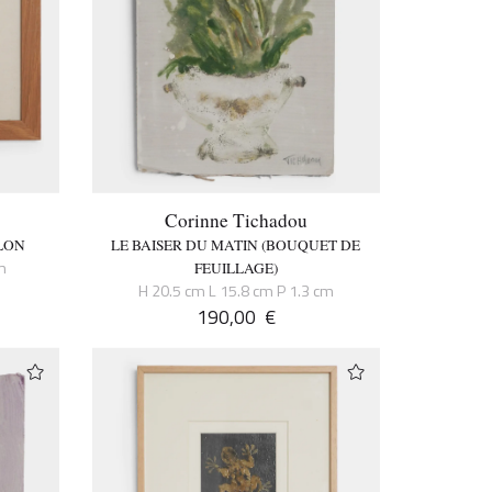
Corinne Tichadou
LON
LE BAISER DU MATIN (BOUQUET DE
m
FEUILLAGE)
H 20.5 cm L 15.8 cm P 1.3 cm
190,00
€