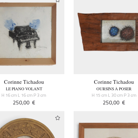
Corinne Tichadou
Corinne Tichadou
LE PIANO VOLANT
OURSINS À POSER
H 16 cm L 16 cm P 3 cm
H 15 cm L 30 cm P 3 cm
250,00
€
250,00
€