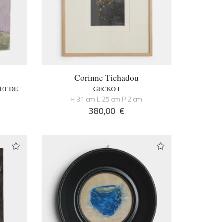
Corinne Tichadou
ET DE
GECKO I
H 31 cm L 25 cm P 2 cm
m
380,00
€