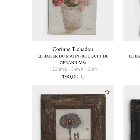
Corinne Tichadou
LE BAISER DU MATIN (BOUQUET DE
LE B
GERANIUMS)
H 22 cm L 16 cm P 1.3 cm
H
190,00
€