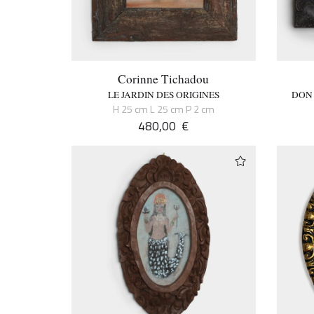
Corinne Tichadou
LE JARDIN DES ORIGINES
DON 
H 25 cm L 25 cm P 2 cm
480,00
€