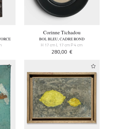
Corinne Tichadou
CORCE
BOL BLEU, CADRE ROND
m
H 17 cm L 17 cm P 4 cm
280,00
€