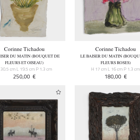
Corinne Tichadou
Corinne Tichadou
AISER DU MATIN (BOUQUET DE
LE BAISER DU MATIN (BOUQU
FLEURS ET OISEAU)
FLEURS ROSES)
 30.5 cm L 19.5 cm P 1.3 cm
H 17 cm L 16 cm P 1.3 c
250,00
€
180,00
€