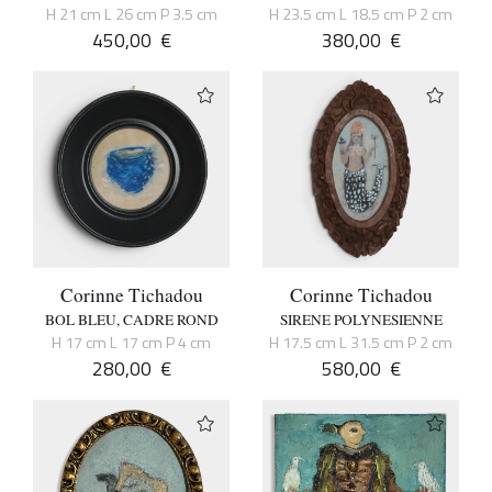
H 21 cm L 26 cm P 3.5 cm
H 23.5 cm L 18.5 cm P 2 cm
450,00
€
380,00
€
Corinne Tichadou
Corinne Tichadou
BOL BLEU, CADRE ROND
SIRENE POLYNESIENNE
H 17 cm L 17 cm P 4 cm
H 17.5 cm L 31.5 cm P 2 cm
280,00
€
580,00
€