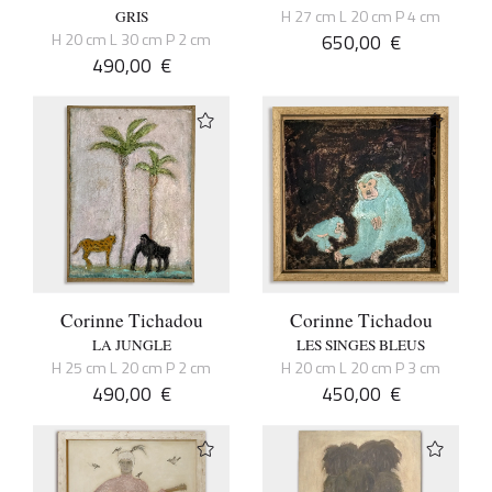
H 27 cm L 20 cm P 4 cm
GRIS
H 20 cm L 30 cm P 2 cm
650,00
€
490,00
€
Corinne Tichadou
Corinne Tichadou
LA JUNGLE
LES SINGES BLEUS
H 25 cm L 20 cm P 2 cm
H 20 cm L 20 cm P 3 cm
490,00
€
450,00
€