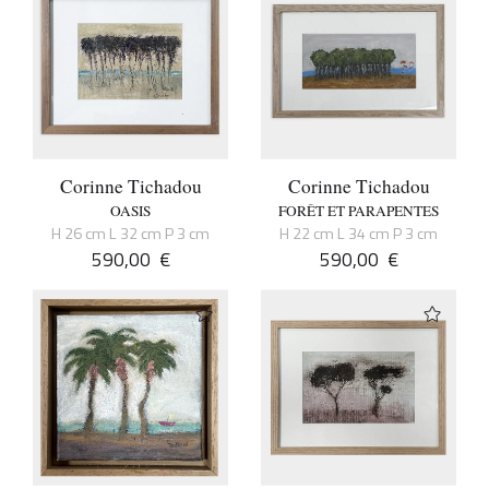
Corinne Tichadou
Corinne Tichadou
OASIS
FORÊT ET PARAPENTES
H 26 cm L 32 cm P 3 cm
H 22 cm L 34 cm P 3 cm
590,00
€
590,00
€