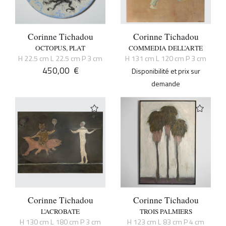
Corinne Tichadou
Corinne Tichadou
OCTOPUS, PLAT
COMMEDIA DELL’ARTE
H 22.5 cm L 22.5 cm P 3 cm
H 131 cm L 120 cm P 3 cm
450,00
€
Disponibilité et prix sur
demande
Corinne Tichadou
Corinne Tichadou
L’ACROBATE
TROIS PALMIERS
H 130 cm L 180 cm P 3 cm
H 123 cm L 83 cm P 4 cm