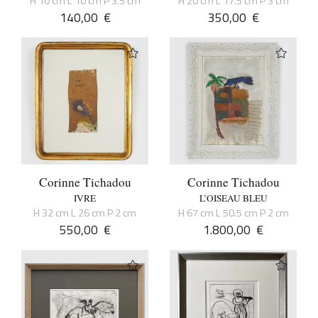
H 10 cm L 10 cm P 3.5 cm
H 20 cm L 17.5 cm P 3 cm
140,00
€
350,00
€
Corinne Tichadou
Corinne Tichadou
IVRE
L’OISEAU BLEU
H 32 cm L 26 cm P 2 cm
H 67 cm L 50.5 cm P 2 cm
550,00
€
1.800,00
€