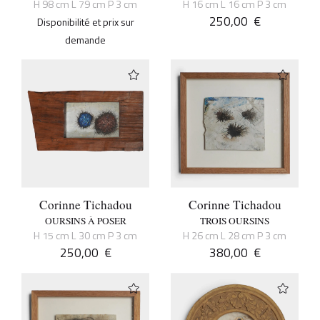
H 98 cm L 79 cm P 3 cm
H 16 cm L 16 cm P 3 cm
250,00
€
Disponibilité et prix sur
demande
Corinne Tichadou
Corinne Tichadou
OURSINS À POSER
TROIS OURSINS
H 15 cm L 30 cm P 3 cm
H 26 cm L 28 cm P 3 cm
250,00
€
380,00
€