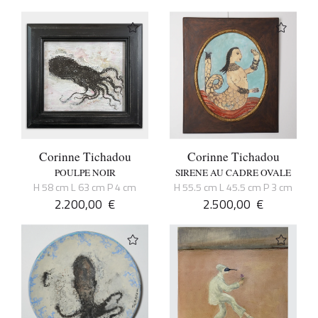
Corinne Tichadou
Corinne Tichadou
POULPE NOIR
SIRENE AU CADRE OVALE
H 58 cm L 63 cm P 4 cm
H 55.5 cm L 45.5 cm P 3 cm
2.200,00
€
2.500,00
€