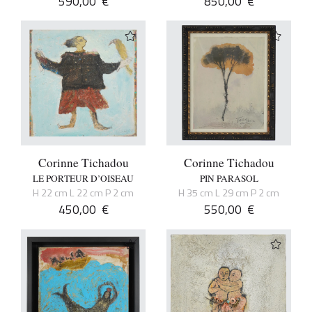
590,00
€
850,00
€
Corinne Tichadou
Corinne Tichadou
LE PORTEUR D’OISEAU
PIN PARASOL
H 22 cm L 22 cm P 2 cm
H 35 cm L 29 cm P 2 cm
450,00
€
550,00
€