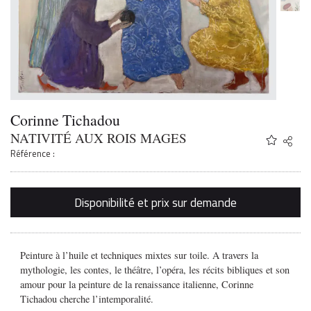
Corinne Tichadou
NATIVITÉ AUX ROIS MAGES
Share
Twitter
Référence :
Faceb
Email
Disponibilité et prix sur demande
Peinture à l’huile et techniques mixtes sur toile. A travers la
mythologie, les contes, le théâtre, l’opéra, les récits bibliques et son
amour pour la peinture de la renaissance italienne, Corinne
Tichadou cherche l’intemporalité.