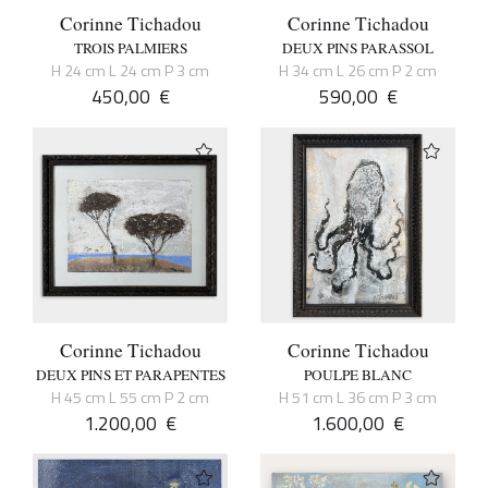
Corinne Tichadou
Corinne Tichadou
TROIS PALMIERS
DEUX PINS PARASSOL
H 24 cm L 24 cm P 3 cm
H 34 cm L 26 cm P 2 cm
450,00
€
590,00
€
Corinne Tichadou
Corinne Tichadou
DEUX PINS ET PARAPENTES
POULPE BLANC
H 45 cm L 55 cm P 2 cm
H 51 cm L 36 cm P 3 cm
1.200,00
€
1.600,00
€