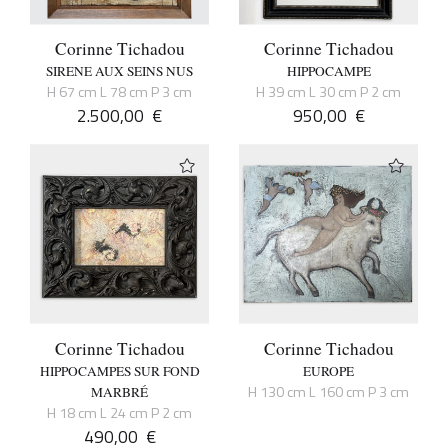
Corinne Tichadou
Corinne Tichadou
SIRENE AUX SEINS NUS
HIPPOCAMPE
H 67 cm L 78 cm P 3 cm
H 39 cm L 30 cm P 2 cm
2.500,00
€
950,00
€
Corinne Tichadou
Corinne Tichadou
HIPPOCAMPES SUR FOND
EUROPE
H 130 cm L 160 cm P 3 cm
MARBRÉ
H 18 cm L 24 cm P 2 cm
490,00
€