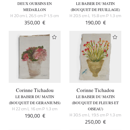
DEUX OURSINS EN
LE BAISER DU MATIN
MEDAILLON
(BOUQUET DE FEUILLAGE)
H 20 cm L 26.5 cm P 1.5 cm
H 20.5 cm L 15.8 cm P 1.3 cm
350,00
€
190,00
€
Corinne Tichadou
Corinne Tichadou
LE BAISER DU MATIN
LE BAISER DU MATIN
(BOUQUET DE GERANIUMS)
(BOUQUET DE FLEURS ET
H 22 cm L 16 cm P 1.3 cm
OISEAU)
190,00
€
H 30.5 cm L 19.5 cm P 1.3 cm
250,00
€