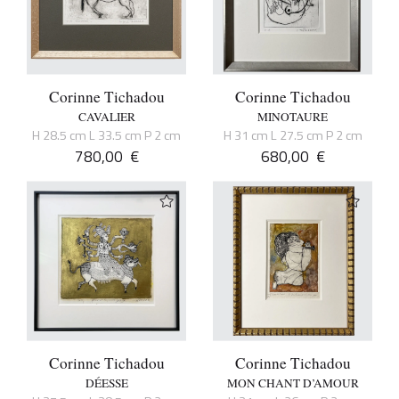
Corinne Tichadou
Corinne Tichadou
CAVALIER
MINOTAURE
H 28.5 cm L 33.5 cm P 2 cm
H 31 cm L 27.5 cm P 2 cm
780,00
€
680,00
€
Corinne Tichadou
Corinne Tichadou
DÉESSE
MON CHANT D’AMOUR