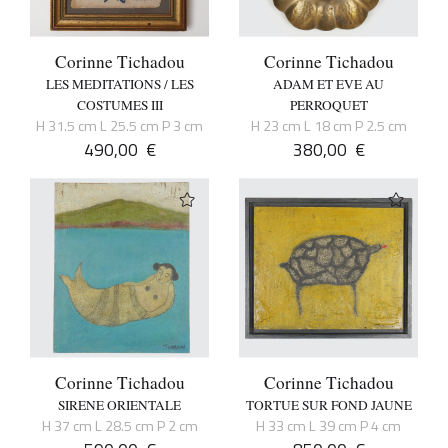
Corinne Tichadou
Corinne Tichadou
LES MEDITATIONS / LES
ADAM ET EVE AU
COSTUMES III
PERROQUET
H 31.5 cm L 25.5 cm P 3 cm
H 23 cm L 18 cm P 2.5 cm
490,00
€
380,00
€
Corinne Tichadou
Corinne Tichadou
SIRENE ORIENTALE
TORTUE SUR FOND JAUNE
H 37 cm L 28.5 cm P 2 cm
H 33 cm L 39 cm P 4 cm