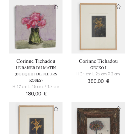
Corinne Tichadou
Corinne Tichadou
LE BAISER DU MATIN
GECKO I
H 31 cm L 25 cm P 2 cm
(BOUQUET DE FLEURS
380,00
€
ROSES)
H 17 cm L 16 cm P 1.3 cm
180,00
€