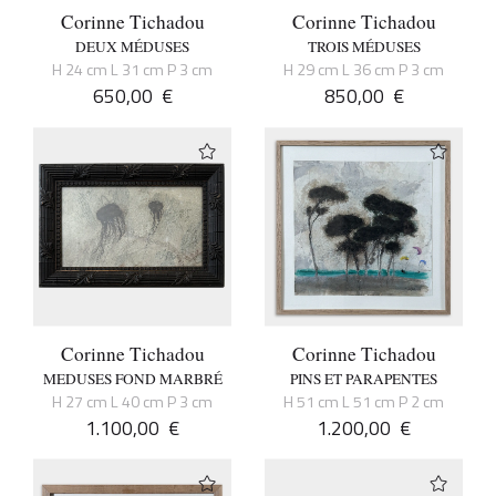
Corinne Tichadou
Corinne Tichadou
DEUX MÉDUSES
TROIS MÉDUSES
H 24 cm L 31 cm P 3 cm
H 29 cm L 36 cm P 3 cm
650,00
€
850,00
€
Corinne Tichadou
Corinne Tichadou
MEDUSES FOND MARBRÉ
PINS ET PARAPENTES
H 27 cm L 40 cm P 3 cm
H 51 cm L 51 cm P 2 cm
1.100,00
€
1.200,00
€