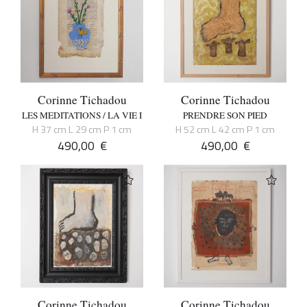
Corinne Tichadou
Corinne Tichadou
LES MEDITATIONS / LA VIE I
PRENDRE SON PIED
H 37 cm L 29 cm P 1 cm
H 52 cm L 42 cm P 1 cm
490,00
€
490,00
€
Corinne Tichadou
Corinne Tichadou