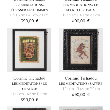
LES MEDITATIONS /
LES MEDITATIONS / LE
ÉCRASER LES HOMMES
SECRET DES EAUX
H 51.5 cm L 43 cm P 1 cm
H 51.5 cm L 43 cm P 1 cm
690,00
€
490,00
€
Corinne Tichadou
Corinne Tichadou
LES MEDITATIONS / LE
LES MEDITATIONS / SATYRE
H 34 cm L 31.5 cm P 3 cm
CRATÈRE
H 52 cm L 42 cm P 1 cm
490,00
€
590,00
€