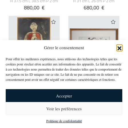
H 37.5 cm L 38.5 cm P 2 cm
H 31 cm L 26 cm P 2 cm
880,00
€
680,00
€
Gérer le consentement
Pour offrir les meilleures expériences, nous utilisons des technologies telles que les
cookies pour stocker et/ou accéder aux informations des appareils. Le fait de consentir
à ces technologies nous permettra de traiter des données telles que le comportement de
Corinne Tichadou
Corinne Tichadou
navigation ou les ID uniques sur ce site. Le fait de ne pas consentir ou de retirer son
consentement peut avoir un effet négatif sur certaines caractéristiques et fonctions.
LA FIGURE ROUGE
LE JARDIN DES INNOCENTS
H 125 cm L 85 cm P 3 cm
H 24.5 cm L 46 cm P 2 cm
700,00
€
Disponibilité et prix sur
Accepter
demande
Voir les préférences
newsletter
Politique de confidentialité