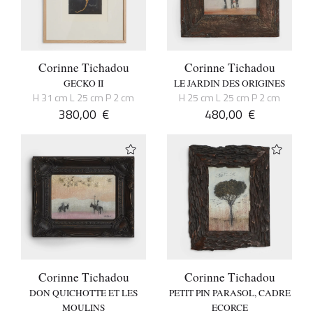
Corinne Tichadou
Corinne Tichadou
GECKO II
LE JARDIN DES ORIGINES
H 31 cm L 25 cm P 2 cm
H 25 cm L 25 cm P 2 cm
380,00
€
480,00
€
Corinne Tichadou
Corinne Tichadou
DON QUICHOTTE ET LES
PETIT PIN PARASOL, CADRE
MOULINS
ECORCE