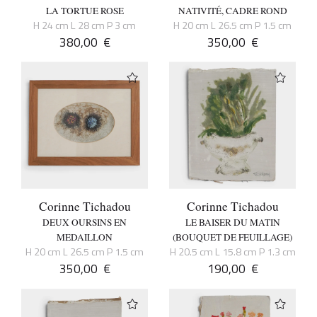
LA TORTUE ROSE
NATIVITÉ, CADRE ROND
H 24 cm L 28 cm P 3 cm
H 20 cm L 26.5 cm P 1.5 cm
380,00
€
350,00
€
Corinne Tichadou
Corinne Tichadou
DEUX OURSINS EN
LE BAISER DU MATIN
MEDAILLON
(BOUQUET DE FEUILLAGE)
H 20 cm L 26.5 cm P 1.5 cm
H 20.5 cm L 15.8 cm P 1.3 cm
350,00
€
190,00
€