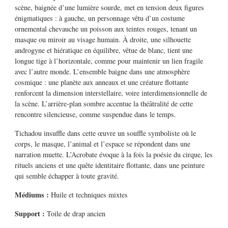
scène, baignée d’une lumière sourde, met en tension deux figures
énigmatiques : à gauche, un personnage vêtu d’un costume
ornemental chevauche un poisson aux teintes rouges, tenant un
masque ou miroir au visage humain. À droite, une silhouette
androgyne et hiératique en équilibre, vêtue de blanc, tient une
longue tige à l’horizontale, comme pour maintenir un lien fragile
avec l’autre monde.
L’ensemble baigne dans une atmosphère
cosmique : une planète aux anneaux et une créature flottante
renforcent la dimension interstellaire, voire interdimensionnelle de
la scène. L’arrière-plan sombre accentue la théâtralité de cette
rencontre silencieuse, comme suspendue dans le temps.
Tichadou insuffle dans cette œuvre un souffle symboliste où le
corps, le masque, l’animal et l’espace se répondent dans une
narration muette.
L’Acrobate
évoque à la fois la poésie du cirque, les
rituels anciens et une quête identitaire flottante, dans une peinture
qui semble échapper à toute gravité.
Médiums
:
Huile et techniques mixtes
Support :
Toile de drap ancien