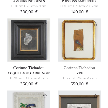
AMOURS INDIGENES
POISSONS AMOUREUX
H 20 cm L 20 cm P 1 cm
H 10 cm L 10 cm P 3.5 cm
390,00
€
140,00
€
Corinne Tichadou
Corinne Tichadou
COQUILLAGE, CADRE NOIR
IVRE
H 20 cm L 17.5 cm P 3 cm
H 32 cm L 26 cm P 2 cm
350,00
€
550,00
€