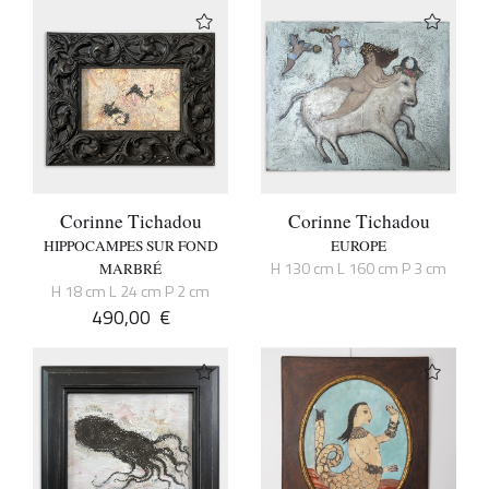
Corinne Tichadou
Corinne Tichadou
HIPPOCAMPES SUR FOND
EUROPE
H 130 cm L 160 cm P 3 cm
MARBRÉ
H 18 cm L 24 cm P 2 cm
490,00
€