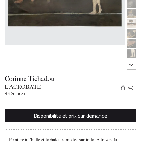
Corinne Tichadou
L’ACROBATE
Share
Twitter
Référence :
Faceb
Email
Disponibilité et prix sur demande
Peinture à l’huile et techniques mixtes sur toile. A travers la