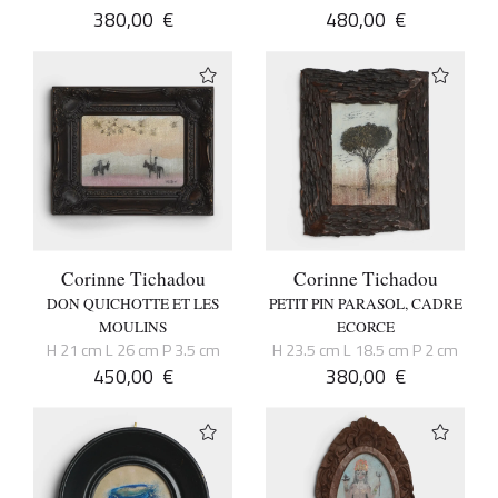
380,00
€
480,00
€
Corinne Tichadou
Corinne Tichadou
DON QUICHOTTE ET LES
PETIT PIN PARASOL, CADRE
MOULINS
ECORCE
H 21 cm L 26 cm P 3.5 cm
H 23.5 cm L 18.5 cm P 2 cm
450,00
€
380,00
€