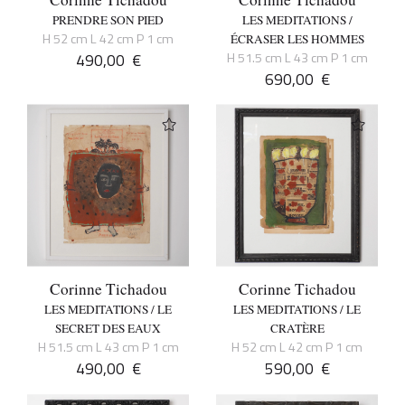
PRENDRE SON PIED
LES MEDITATIONS /
H 52 cm L 42 cm P 1 cm
ÉCRASER LES HOMMES
490,00
€
H 51.5 cm L 43 cm P 1 cm
690,00
€
Corinne Tichadou
Corinne Tichadou
LES MEDITATIONS / LE
LES MEDITATIONS / LE
SECRET DES EAUX
CRATÈRE
H 51.5 cm L 43 cm P 1 cm
H 52 cm L 42 cm P 1 cm
490,00
€
590,00
€