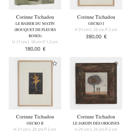
Corinne Tichadou
Corinne Tichadou
LE BAISER DU MATIN
GECKO I
H 31 cm L 25 cm P 2 cm
(BOUQUET DE FLEURS
380,00
€
ROSES)
H 17 cm L 16 cm P 1.3 cm
180,00
€
Corinne Tichadou
Corinne Tichadou
GECKO II
LE JARDIN DES ORIGINES
H 31 cm L 25 cm P 2 cm
H 25 cm L 25 cm P 2 cm