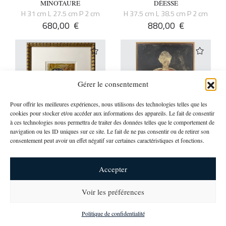
MINOTAURE
DÉESSE
H 31 cm L 27.5 cm P 2 cm
H 37.5 cm L 38.5 cm P 2 cm
680,00
€
880,00
€
Gérer le consentement
Pour offrir les meilleures expériences, nous utilisons des technologies telles que les
cookies pour stocker et/ou accéder aux informations des appareils. Le fait de consentir
à ces technologies nous permettra de traiter des données telles que le comportement de
navigation ou les ID uniques sur ce site. Le fait de ne pas consentir ou de retirer son
consentement peut avoir un effet négatif sur certaines caractéristiques et fonctions.
Corinne Tichadou
Corinne Tichadou
MON CHANT D’AMOUR
LA FIGURE ROUGE
H 31 cm L 26 cm P 2 cm
H 125 cm L 85 cm P 3 cm
Accepter
680,00
€
Disponibilité et prix sur
demande
Voir les préférences
newsletter
Politique de confidentialité