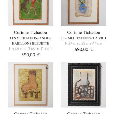
Corinne Tichadou
Corinne Tichadou
LES MEDITATIONS / NOUS
LES MEDITATIONS / LA VIE I
H 37 cm L 29 cm P 1 cm
HABILLONS BLEUETTE
H 41.5 cm L 31.5 cm P 1 cm
490,00
€
590,00
€
Corinne Tichadou
Corinne Tichadou