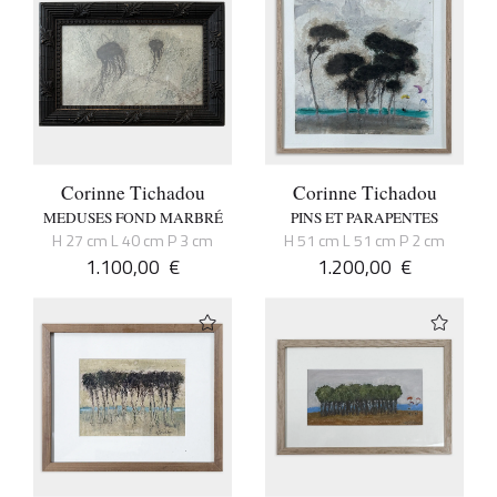
Corinne Tichadou
Corinne Tichadou
MEDUSES FOND MARBRÉ
PINS ET PARAPENTES
H 27 cm L 40 cm P 3 cm
H 51 cm L 51 cm P 2 cm
1.100,00
€
1.200,00
€