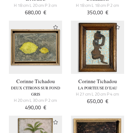
H 18 cm L 20 cm P 3 cm
H 18 cm L 18 cm P 2 cm
680,00
€
350,00
€
Corinne Tichadou
Corinne Tichadou
DEUX CITRONS SUR FOND
LA PORTEUSE D’EAU
H 27 cm L 20 cm P 4 cm
GRIS
H 20 cm L 30 cm P 2 cm
650,00
€
490,00
€