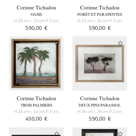
Corinne Tichadou
Corinne Tichadou
OASIS
FORÊT ET PARAPENTES
H 26 cm L 32 cm P 3 cm
H 22 cm L 34 cm P 3 cm
590,00
€
590,00
€
Corinne Tichadou
Corinne Tichadou
TROIS PALMIERS
DEUX PINS PARASSOL
H 24 cm L 24 cm P 3 cm
H 34 cm L 26 cm P 2 cm
450,00
€
590,00
€