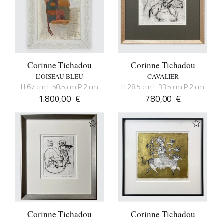
Corinne Tichadou
Corinne Tichadou
L’OISEAU BLEU
CAVALIER
H 67 cm L 50.5 cm P 2 cm
H 28.5 cm L 33.5 cm P 2 cm
1.800,00
€
780,00
€
Corinne Tichadou
Corinne Tichadou