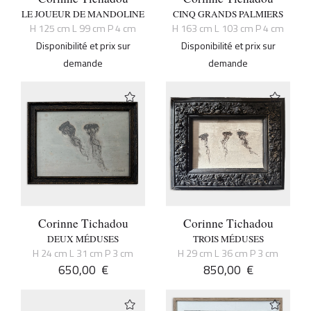
LE JOUEUR DE MANDOLINE
CINQ GRANDS PALMIERS
H 125 cm L 99 cm P 4 cm
H 163 cm L 103 cm P 4 cm
Disponibilité et prix sur
Disponibilité et prix sur
demande
demande
Corinne Tichadou
Corinne Tichadou
DEUX MÉDUSES
TROIS MÉDUSES
H 24 cm L 31 cm P 3 cm
H 29 cm L 36 cm P 3 cm
650,00
€
850,00
€