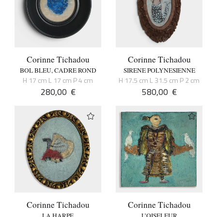
Corinne Tichadou
Corinne Tichadou
BOL BLEU, CADRE ROND
SIRENE POLYNESIENNE
H 17 cm L 17 cm P 4 cm
H 17.5 cm L 31.5 cm P 2 cm
280,00
€
580,00
€
Corinne Tichadou
Corinne Tichadou
LA HARPE
L’OISELEUR