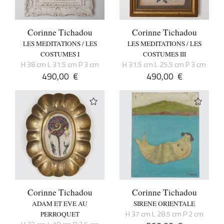
Corinne Tichadou
Corinne Tichadou
LES MEDITATIONS / LES
LES MEDITATIONS / LES
COSTUMES I
COSTUMES III
H 38 cm L 31.5 cm P 3 cm
H 31.5 cm L 25.5 cm P 3 cm
490,00
€
490,00
€
Corinne Tichadou
Corinne Tichadou
ADAM ET EVE AU
SIRENE ORIENTALE
H 37 cm L 28.5 cm P 2 cm
PERROQUET