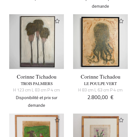
demande
Corinne Tichadou
Corinne Tichadou
TROIS PALMIERS
LE POULPE VERT
H 123 cm L 83 cm P 4 cm
H 83 cm L 63 cm P 4 cm
2.800,00
€
Disponibilité et prix sur
demande