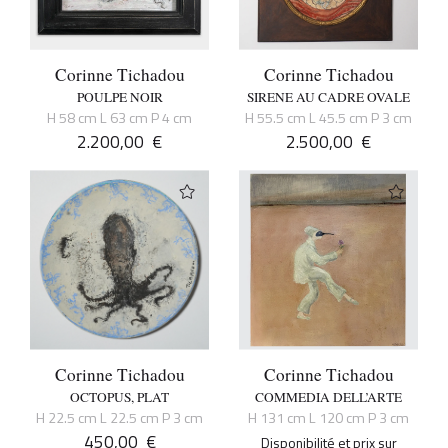
Corinne Tichadou
Corinne Tichadou
POULPE NOIR
SIRENE AU CADRE OVALE
H 58 cm L 63 cm P 4 cm
H 55.5 cm L 45.5 cm P 3 cm
2.200,00
€
2.500,00
€
Corinne Tichadou
Corinne Tichadou
OCTOPUS, PLAT
COMMEDIA DELL’ARTE
H 22.5 cm L 22.5 cm P 3 cm
H 131 cm L 120 cm P 3 cm
450,00
€
Disponibilité et prix sur