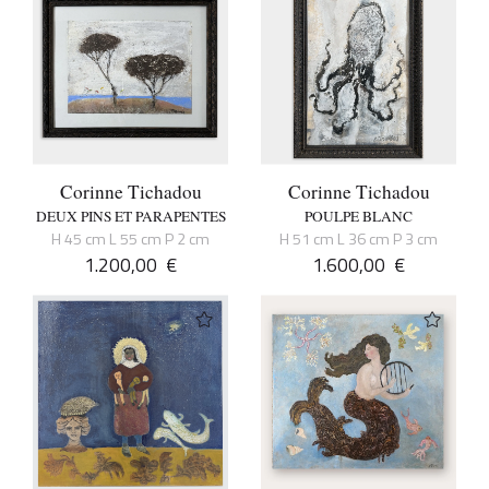
Corinne Tichadou
Corinne Tichadou
DEUX PINS ET PARAPENTES
POULPE BLANC
H 45 cm L 55 cm P 2 cm
H 51 cm L 36 cm P 3 cm
1.200,00
€
1.600,00
€