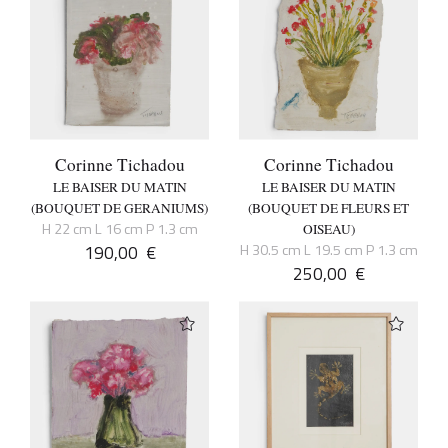
Corinne Tichadou
Corinne Tichadou
LE BAISER DU MATIN
LE BAISER DU MATIN
(BOUQUET DE GERANIUMS)
(BOUQUET DE FLEURS ET
H 22 cm L 16 cm P 1.3 cm
OISEAU)
190,00
€
H 30.5 cm L 19.5 cm P 1.3 cm
250,00
€