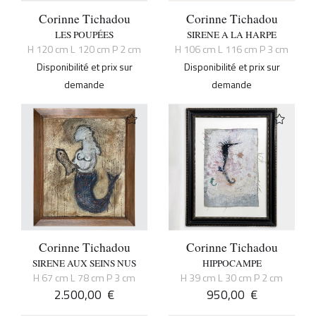
Corinne Tichadou
Corinne Tichadou
LES POUPÉES
SIRENE A LA HARPE
H 120 cm L 120 cm P 2 cm
H 106 cm L 116 cm P 3 cm
Disponibilité et prix sur
Disponibilité et prix sur
demande
demande
Corinne Tichadou
Corinne Tichadou
SIRENE AUX SEINS NUS
HIPPOCAMPE
H 67 cm L 78 cm P 3 cm
H 39 cm L 30 cm P 2 cm
2.500,00
€
950,00
€