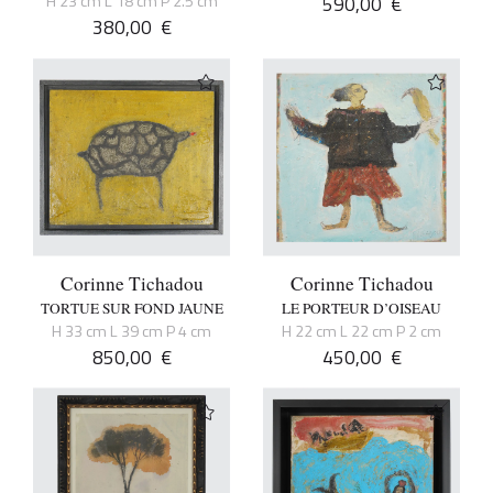
H 23 cm L 18 cm P 2.5 cm
590,00
€
380,00
€
Corinne Tichadou
Corinne Tichadou
TORTUE SUR FOND JAUNE
LE PORTEUR D’OISEAU
H 33 cm L 39 cm P 4 cm
H 22 cm L 22 cm P 2 cm
850,00
€
450,00
€