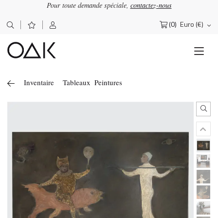
Pour toute demande spéciale,
contactez-nous
×
OΔK
Lettre d'information
(0)
Euro (€)
Rechercher :
Abonnez-vous pour recevoir nos actualités
Inventaire
Tableaux
Peintures
J'accepte de recevoir la newsletter OAK