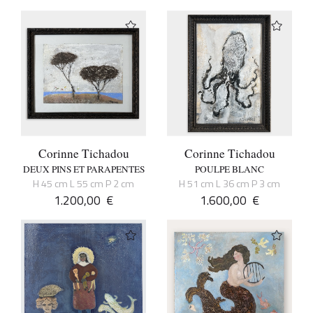
Corinne Tichadou
Corinne Tichadou
DEUX PINS ET PARAPENTES
POULPE BLANC
H 45 cm L 55 cm P 2 cm
H 51 cm L 36 cm P 3 cm
1.200,00
€
1.600,00
€