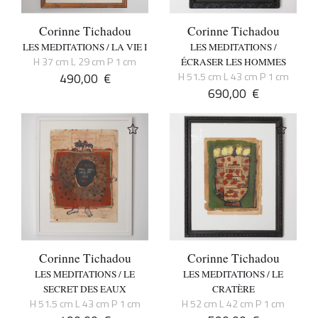
Corinne Tichadou
Corinne Tichadou
LES MEDITATIONS / LA VIE I
LES MEDITATIONS /
H 37 cm L 29 cm P 1 cm
ÉCRASER LES HOMMES
490,00
€
H 51.5 cm L 43 cm P 1 cm
690,00
€
Corinne Tichadou
Corinne Tichadou
LES MEDITATIONS / LE
LES MEDITATIONS / LE
SECRET DES EAUX
CRATÈRE
H 51.5 cm L 43 cm P 1 cm
H 52 cm L 42 cm P 1 cm