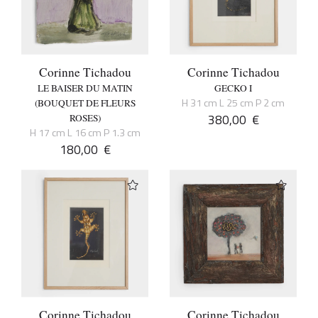
Corinne Tichadou
Corinne Tichadou
LE BAISER DU MATIN
GECKO I
H 31 cm L 25 cm P 2 cm
(BOUQUET DE FLEURS
380,00
€
ROSES)
H 17 cm L 16 cm P 1.3 cm
180,00
€
Corinne Tichadou
Corinne Tichadou