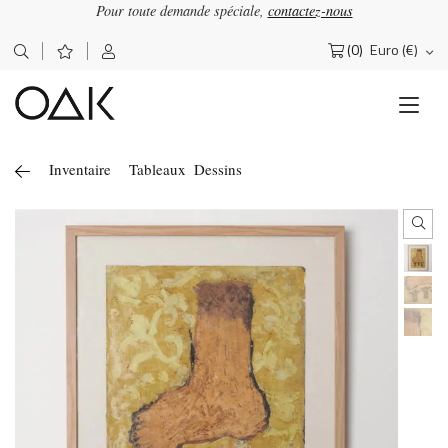
Pour toute demande spéciale,
contactez-nous
×
OΔK
Lettre d'information
(0)
Euro (€)
Rechercher :
Abonnez-vous pour recevoir nos actualités
Inventaire
Tableaux
Dessins
J'accepte de recevoir la newsletter OAK