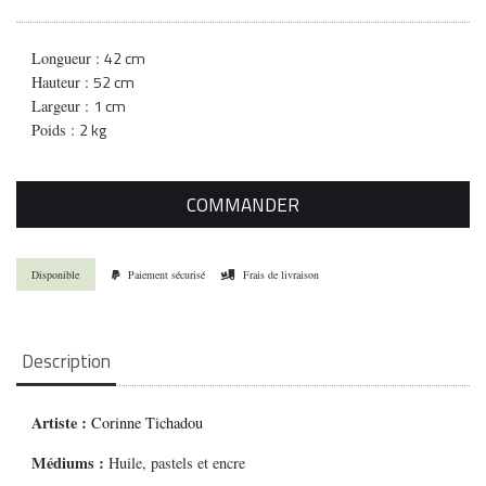
42 cm
Longueur :
52 cm
Hauteur :
1 cm
Largeur :
2 kg
Poids :
COMMANDER
Disponible
Paiement sécurisé
Frais de livraison
Description
Artiste :
Corinne Tichadou
Médiums
:
Huile, pastels et encre