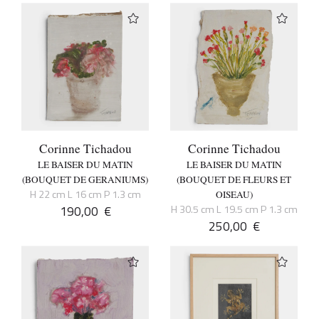
Corinne Tichadou
Corinne Tichadou
LE BAISER DU MATIN
LE BAISER DU MATIN
(BOUQUET DE GERANIUMS)
(BOUQUET DE FLEURS ET
H 22 cm L 16 cm P 1.3 cm
OISEAU)
190,00
€
H 30.5 cm L 19.5 cm P 1.3 cm
250,00
€