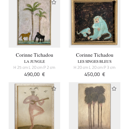
Corinne Tichadou
Corinne Tichadou
LA JUNGLE
LES SINGES BLEUS
H 25 cm L 20 cm P 2 cm
H 20 cm L 20 cm P 3 cm
490,00
€
450,00
€