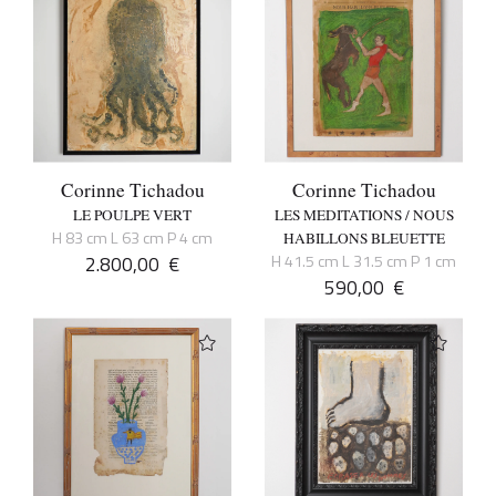
Corinne Tichadou
Corinne Tichadou
LE POULPE VERT
LES MEDITATIONS / NOUS
H 83 cm L 63 cm P 4 cm
HABILLONS BLEUETTE
2.800,00
€
H 41.5 cm L 31.5 cm P 1 cm
590,00
€