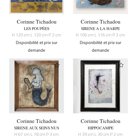
Corinne Tichadou
Corinne Tichadou
LES POUPÉES
SIRENE A LA HARPE
H 120 cm L 120 cm P 2 cm
H 106 cm L 116 cm P 3 cm
Disponibilité et prix sur
Disponibilité et prix sur
demande
demande
Corinne Tichadou
Corinne Tichadou
SIRENE AUX SEINS NUS
HIPPOCAMPE
H 67 cm L 78 cm P 3 cm
H 39 cm L 30 cm P 2 cm