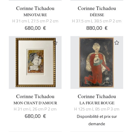
Corinne Tichadou
Corinne Tichadou
MINOTAURE
DÉESSE
H 31 cm L 27.5 cm P 2 cm
H 37.5 cm L 38.5 cm P 2 cm
680,00
€
880,00
€
Corinne Tichadou
Corinne Tichadou
MON CHANT D’AMOUR
LA FIGURE ROUGE
H 31 cm L 26 cm P 2 cm
H 125 cm L 85 cm P 3 cm
680,00
€
Disponibilité et prix sur
demande