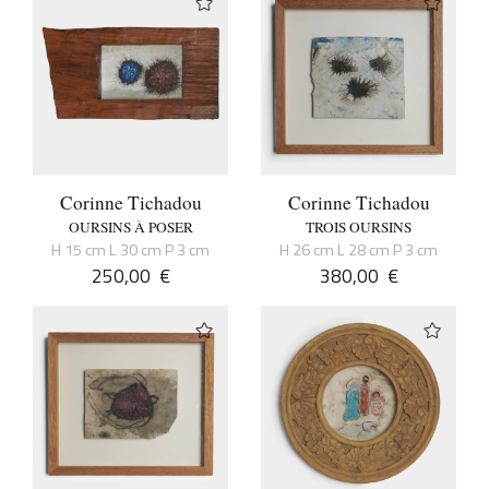
Corinne Tichadou
Corinne Tichadou
OURSINS À POSER
TROIS OURSINS
H 15 cm L 30 cm P 3 cm
H 26 cm L 28 cm P 3 cm
250,00
€
380,00
€