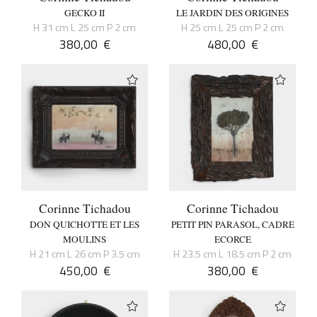
GECKO II
LE JARDIN DES ORIGINES
H 31 cm L 25 cm P 2 cm
H 25 cm L 25 cm P 2 cm
380,00
€
480,00
€
Corinne Tichadou
Corinne Tichadou
DON QUICHOTTE ET LES
PETIT PIN PARASOL, CADRE
MOULINS
ECORCE
H 21 cm L 26 cm P 3.5 cm
H 23.5 cm L 18.5 cm P 2 cm
450,00
€
380,00
€