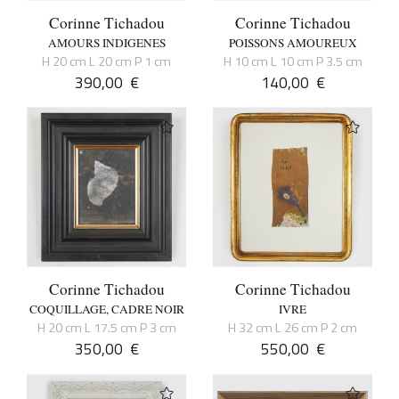
Corinne Tichadou
Corinne Tichadou
AMOURS INDIGENES
POISSONS AMOUREUX
H 20 cm L 20 cm P 1 cm
H 10 cm L 10 cm P 3.5 cm
390,00
€
140,00
€
Corinne Tichadou
Corinne Tichadou
COQUILLAGE, CADRE NOIR
IVRE
H 20 cm L 17.5 cm P 3 cm
H 32 cm L 26 cm P 2 cm
350,00
€
550,00
€