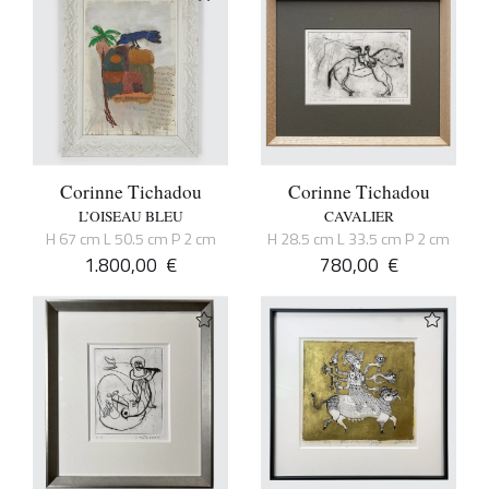
Corinne Tichadou
Corinne Tichadou
L’OISEAU BLEU
CAVALIER
H 67 cm L 50.5 cm P 2 cm
H 28.5 cm L 33.5 cm P 2 cm
1.800,00
€
780,00
€