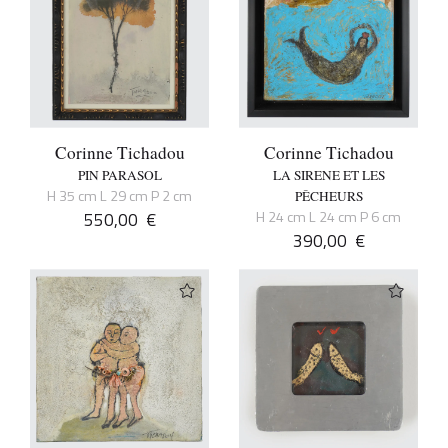
Corinne Tichadou
Corinne Tichadou
PIN PARASOL
LA SIRENE ET LES
H 35 cm L 29 cm P 2 cm
PÊCHEURS
550,00
€
H 24 cm L 24 cm P 6 cm
390,00
€