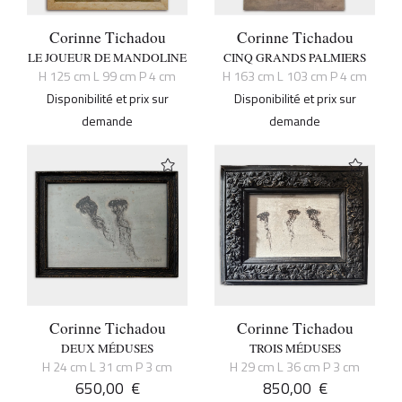
Corinne Tichadou
Corinne Tichadou
LE JOUEUR DE MANDOLINE
CINQ GRANDS PALMIERS
H 125 cm L 99 cm P 4 cm
H 163 cm L 103 cm P 4 cm
Disponibilité et prix sur
Disponibilité et prix sur
demande
demande
Corinne Tichadou
Corinne Tichadou
DEUX MÉDUSES
TROIS MÉDUSES
H 24 cm L 31 cm P 3 cm
H 29 cm L 36 cm P 3 cm
650,00
€
850,00
€