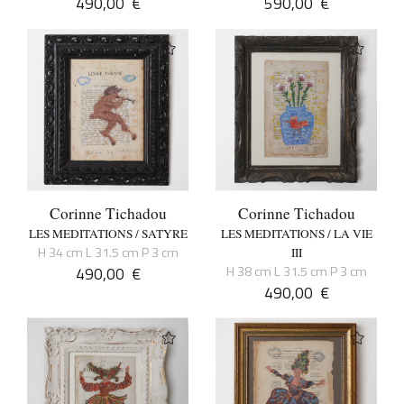
490,00
€
590,00
€
Corinne Tichadou
Corinne Tichadou
LES MEDITATIONS / SATYRE
LES MEDITATIONS / LA VIE
H 34 cm L 31.5 cm P 3 cm
III
490,00
€
H 38 cm L 31.5 cm P 3 cm
490,00
€