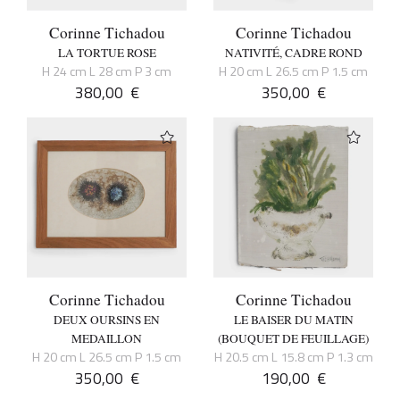
Corinne Tichadou
Corinne Tichadou
LA TORTUE ROSE
NATIVITÉ, CADRE ROND
H 24 cm L 28 cm P 3 cm
H 20 cm L 26.5 cm P 1.5 cm
380,00
€
350,00
€
Corinne Tichadou
Corinne Tichadou
DEUX OURSINS EN
LE BAISER DU MATIN
MEDAILLON
(BOUQUET DE FEUILLAGE)
H 20 cm L 26.5 cm P 1.5 cm
H 20.5 cm L 15.8 cm P 1.3 cm
350,00
€
190,00
€