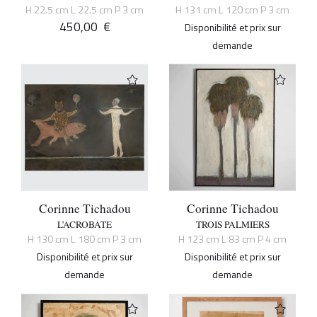
H 22.5 cm L 22.5 cm P 3 cm
H 131 cm L 120 cm P 3 cm
450,00
€
Disponibilité et prix sur
demande
Corinne Tichadou
Corinne Tichadou
L’ACROBATE
TROIS PALMIERS
H 130 cm L 180 cm P 3 cm
H 123 cm L 83 cm P 4 cm
Disponibilité et prix sur
Disponibilité et prix sur
demande
demande