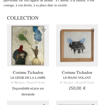
questionne sur son rapport au monde : à l’amour, à la famille, à son
courage, à son destin, à sa place dans la société.
COLLECTION
Corinne Tichadou
Corinne Tichadou
LE GÉNIE DE LA LAMPE
LE PIANO VOLANT
H 98 cm L 79 cm P 3 cm
H 16 cm L 16 cm P 3 cm
250,00
€
Disponibilité et prix sur
demande