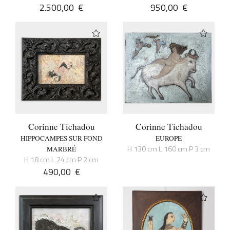
2.500,00
€
950,00
€
Corinne Tichadou
Corinne Tichadou
HIPPOCAMPES SUR FOND
EUROPE
H 130 cm L 160 cm P 3 cm
MARBRÉ
H 18 cm L 24 cm P 2 cm
490,00
€