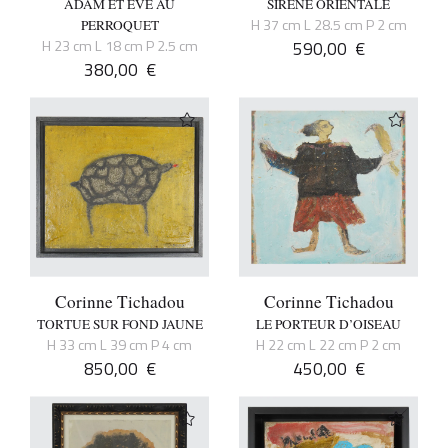
ADAM ET EVE AU
SIRENE ORIENTALE
H 37 cm L 28.5 cm P 2 cm
PERROQUET
H 23 cm L 18 cm P 2.5 cm
590,00
€
380,00
€
Corinne Tichadou
Corinne Tichadou
TORTUE SUR FOND JAUNE
LE PORTEUR D’OISEAU
H 33 cm L 39 cm P 4 cm
H 22 cm L 22 cm P 2 cm
850,00
€
450,00
€