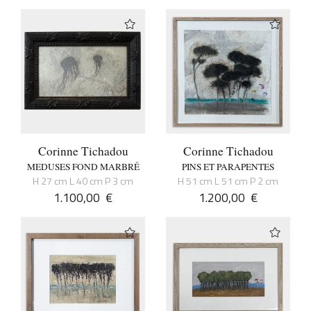
Corinne Tichadou
Corinne Tichadou
MEDUSES FOND MARBRÉ
PINS ET PARAPENTES
H 27 cm L 40 cm P 3 cm
H 51 cm L 51 cm P 2 cm
1.100,00
€
1.200,00
€