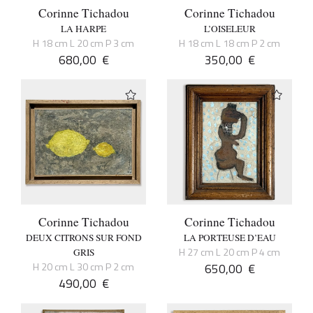
Corinne Tichadou
Corinne Tichadou
LA HARPE
L’OISELEUR
H 18 cm L 20 cm P 3 cm
H 18 cm L 18 cm P 2 cm
680,00
€
350,00
€
Corinne Tichadou
Corinne Tichadou
DEUX CITRONS SUR FOND
LA PORTEUSE D’EAU
H 27 cm L 20 cm P 4 cm
GRIS
H 20 cm L 30 cm P 2 cm
650,00
€
490,00
€