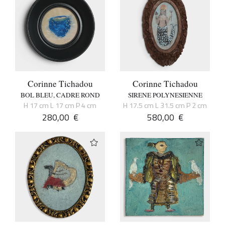
Corinne Tichadou
Corinne Tichadou
BOL BLEU, CADRE ROND
SIRENE POLYNESIENNE
H 17 cm L 17 cm P 4 cm
H 17.5 cm L 31.5 cm P 2 cm
280,00
€
580,00
€