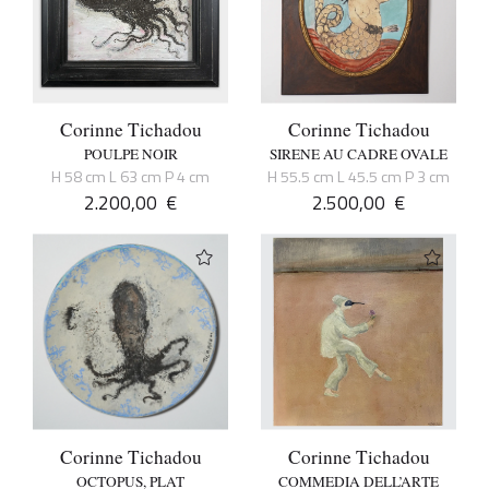
Corinne Tichadou
Corinne Tichadou
POULPE NOIR
SIRENE AU CADRE OVALE
H 58 cm L 63 cm P 4 cm
H 55.5 cm L 45.5 cm P 3 cm
2.200,00
€
2.500,00
€
Corinne Tichadou
Corinne Tichadou
OCTOPUS, PLAT
COMMEDIA DELL’ARTE