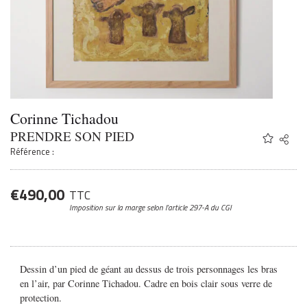
Corinne Tichadou
PRENDRE SON PIED
Share
Twitter
Référence :
Faceb
Email
€
490,00
TTC
Imposition sur la marge
selon l’article 297-A du CGI
Dessin d’un pied de géant au dessus de trois personnages les bras
en l’air, par Corinne Tichadou. Cadre en bois clair sous verre de
protection.