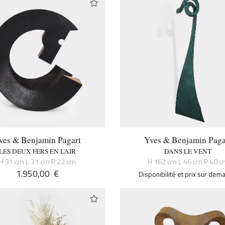
ves & Benjamin Pagart
Yves & Benjamin Paga
LES DEUX FERS EN L’AIR
DANS LE VENT
H 31 cm L 31 cm P 22 cm
H 162 cm L 46 cm P 40 c
1.950,00
€
Disponibilité et prix sur de