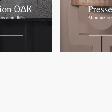
OΔK
tion
Press
Abonnez-vous
os actualités