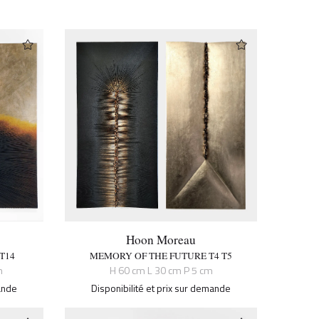
Hoon Moreau
T14
MEMORY OF THE FUTURE T4 T5
m
H 60 cm L 30 cm P 5 cm
mande
Disponibilité et prix sur demande