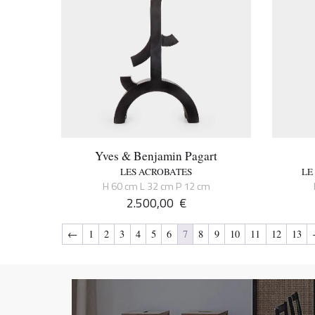
Yves & Benjamin Pagart
LES ACROBATES
LE
H 60 cm L 32 cm P 12 cm
2.500,00
€
←
1
2
3
4
5
6
7
8
9
10
11
12
13