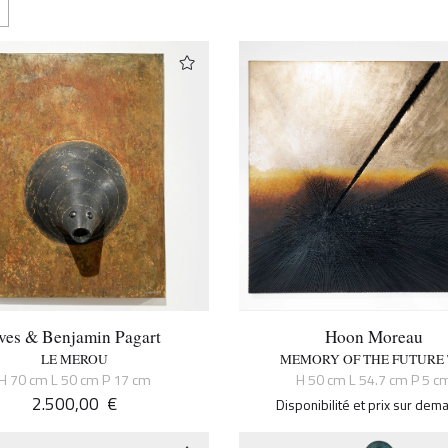
ves & Benjamin Pagart
Hoon Moreau
LE MEROU
MEMORY OF THE FUTURE 
H 70 cm L 50 cm P 17 cm
H 50 cm L 54.7 cm P 5 c
2.500,00
€
Disponibilité et prix sur de