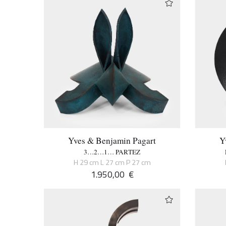
Yves & Benjamin Pagart
Y
3…2…1… PARTEZ
H 29 cm L 27 cm P 27 cm
1.950,00
€