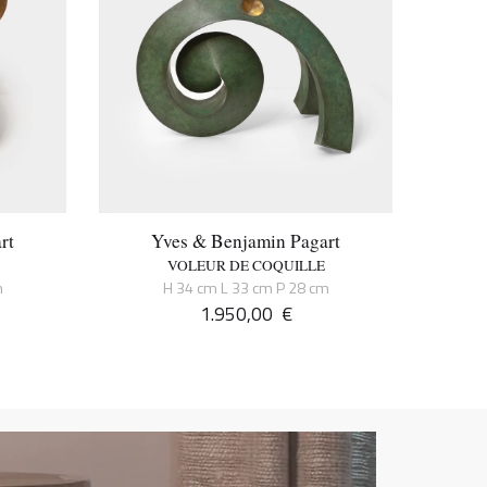
rt
Yves & Benjamin Pagart
VOLEUR DE COQUILLE
m
H 34 cm L 33 cm P 28 cm
1.950,00
€