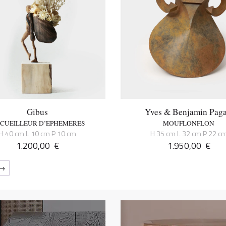
Gibus
Yves & Benjamin Paga
 CUEILLEUR D’EPHEMERES
MOUFLONFLON
H 40 cm L 10 cm P 10 cm
H 35 cm L 32 cm P 22 c
1.200,00
€
1.950,00
€
→