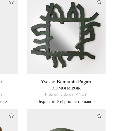
rt
Yves & Benjamin Pagart
DIS MOI MIROIR
m
H 85 cm L 85 cm P 4 cm
mande
Disponibilité et prix sur demande