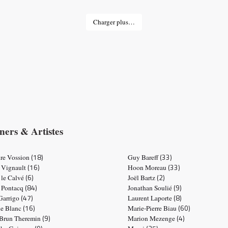
Charger plus…
ners & Artistes
(18)
(33)
re Vossion
Guy Bareff
(16)
(33)
 Vignault
Hoon Moreau
(6)
(2)
 le Calvé
Joël Bartz
(84)
(9)
e Pontacq
Jonathan Soulié
(47)
(8)
 Garrigo
Laurent Laporte
(16)
(60)
ne Blanc
Marie-Pierre Biau
(9)
(4)
 Brun Theremin
Marion Mezenge