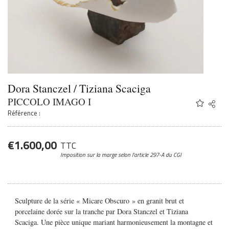
Dora Stanczel / Tiziana Scaciga
PICCOLO IMAGO I
Share
Twitter
Référence :
Faceb
Email
€
1.600,00
TTC
Imposition sur la marge
selon l’article 297-A du CGI
Sculpture de la série « Micare Obscuro » en granit brut et
porcelaine dorée sur la tranche par Dora Stanczel et Tiziana
Scaciga. Une pièce unique mariant harmonieusement la montagne et