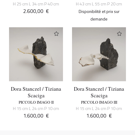
H 25 cm L 34 cm P 40 cm
H 43 cm L 55 cm P 20 cm
2.600,00
€
Disponibilité et prix sur
demande
Dora Stanczel / Tiziana
Dora Stanczel / Tiziana
Scaciga
Scaciga
PICCOLO IMAGO II
PICCOLO IMAGO III
H 15 cm L 24 cm P 10 cm
H 15 cm L 24 cm P 10 cm
1.600,00
€
1.600,00
€