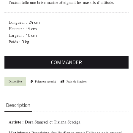
l’océan telle une brise marine atteignant les massifs d’altitude.
24 cm
Longueur :
15 cm
Hauteur :
10 cm
Largeur :
3 kg
Poids :
COMMANDER
Disponible
Paiement sécurisé
Frais de livraison
Description
Artiste :
Dora Stanczel
et Tiziana Scaciga
Matériaux :
Porcelaine, feuille d’or et granit Eclisseo noir argenté,