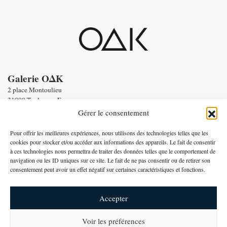
Galerie OΔK
2 place Montoulieu
31000 Toulouse - France
tel : Enquiries :
+33 6 58 56 86 19
Gérer le consentement
Email :
contact@oneofakind.fr
-
Conditions générales de vente
Pour offrir les meilleures expériences, nous utilisons des technologies telles que les
-
Mentions légales
cookies pour stocker et/ou accéder aux informations des appareils. Le fait de consentir
à ces technologies nous permettra de traiter des données telles que le comportement de
Paiement par
navigation ou les ID uniques sur ce site. Le fait de ne pas consentir ou de retirer son
consentement peut avoir un effet négatif sur certaines caractéristiques et fonctions.
Français
Accepter
Voir les préférences