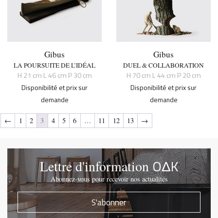
Gibus
Gibus
LA POURSUITE DE L’IDÉAL
DUEL & COLLABORATION
H 21 cm L 46 cm P 30 cm
H 70 cm L 44 cm P 20 cm
Disponibilité et prix sur
Disponibilité et prix sur
demande
demande
←
1
2
3
4
5
6
…
11
12
13
→
OΔK
Lettre d'information
Abonnez-vous pour recevoir nos actualités
S'abonner