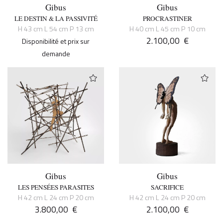
Gibus
Gibus
LE DESTIN & LA PASSIVITÉ
PROCRASTINER
H 43 cm L 54 cm P 13 cm
H 40 cm L 45 cm P 10 cm
2.100,00
€
Disponibilité et prix sur
demande
Gibus
Gibus
LES PENSÉES PARASITES
SACRIFICE
H 42 cm L 24 cm P 20 cm
H 42 cm L 24 cm P 20 cm
3.800,00
€
2.100,00
€