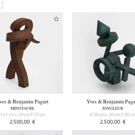
ves & Benjamin Pagart
Yves & Benjamin Paga
MINOTAURE
JONGLEUR
H 47 cm L 29 cm P 23 cm
H 39 cm L 26 cm P 30 c
2.500,00
€
2.500,00
€