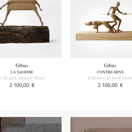
Gibus
Gibus
LA SAGESSE
CONTRE-SENS
H 35 cm L 40 cm P 10 cm
H 25 cm L 41 cm P 13 c
2.100,00
€
2.100,00
€