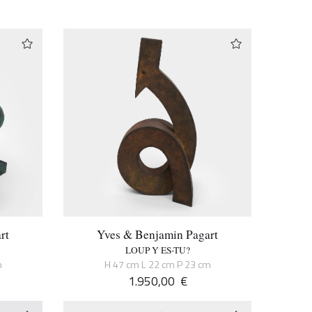
rt
Yves & Benjamin Pagart
LOUP Y ES-TU?
m
H 47 cm L 22 cm P 23 cm
1.950,00
€