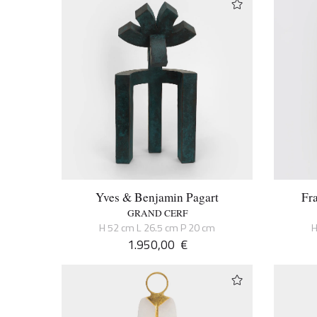
Yves & Benjamin Pagart
Fra
GRAND CERF
H 52 cm L 26.5 cm P 20 cm
H
1.950,00
€