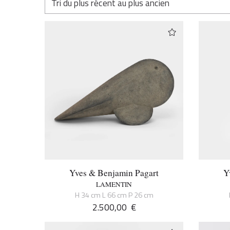
Yves & Benjamin Pagart
Y
LAMENTIN
H 34 cm L 66 cm P 26 cm
2.500,00
€