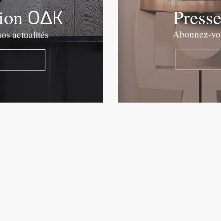
OΔK
tion
Press
Abonnez-vous
os actualités