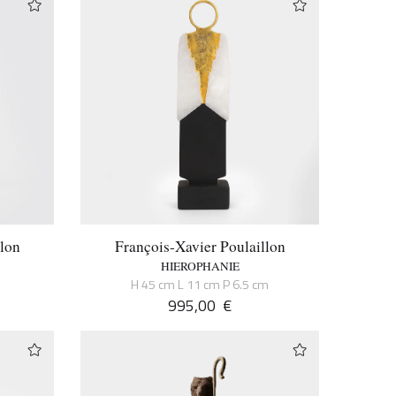
llon
François-Xavier Poulaillon
HIEROPHANIE
H 45 cm L 11 cm P 6.5 cm
995,00
€