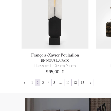
François-Xavier Poulaillon
EN NOUS LA PAIX
H 45.5 cm L 10.5 cm P 7 cm
995,00
€
←
1
2
3
4
5
…
11
12
13
→