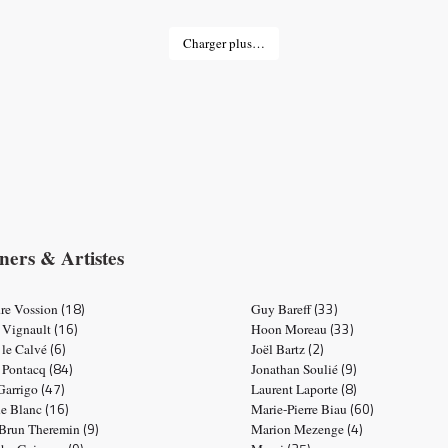
Charger plus…
ners & Artistes
(18)
(33)
re Vossion
Guy Bareff
(16)
(33)
 Vignault
Hoon Moreau
(6)
(2)
 le Calvé
Joël Bartz
(84)
(9)
e Pontacq
Jonathan Soulié
(47)
(8)
 Garrigo
Laurent Laporte
(16)
(60)
ne Blanc
Marie-Pierre Biau
(9)
(4)
 Brun Theremin
Marion Mezenge