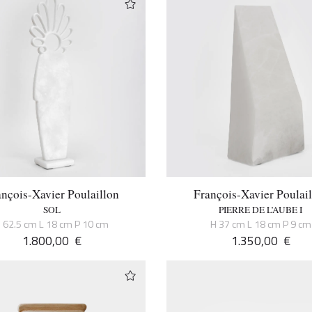
nçois-Xavier Poulaillon
François-Xavier Poulai
SOL
PIERRE DE L’AUBE I
 62.5 cm L 18 cm P 10 cm
H 37 cm L 18 cm P 9 cm
1.800,00
€
1.350,00
€