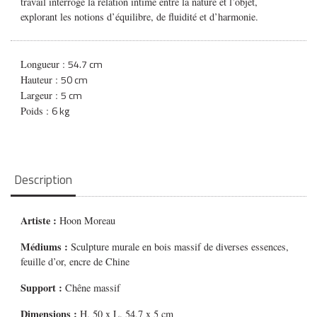
travail interroge la relation intime entre la nature et l’objet,
explorant les notions d’équilibre, de fluidité et d’harmonie.
54.7 cm
Longueur :
50 cm
Hauteur :
5 cm
Largeur :
6 kg
Poids :
Description
Artiste :
Hoon Moreau
Médiums
:
Sculpture murale en bois massif de diverses essences,
feuille d’or, encre de Chine
Support :
Chêne massif
Dimensions :
H. 50 x L. 54,7 x 5 cm