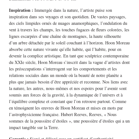
Inspiration :
Immergée dans la nature, l’artiste puise son
inspiration dans ses voyages et son quotidien. De vastes paysages,
des ciels limpides ornés de nuages ​​anamorphiques, l’ondulation du
vent à travers les champs, les touches fugaces de fleurs colorées, les
lignes escarpées d’une chaîne de montagnes, la haute silhouette
d’un arbre détachée par le soleil couchant à l’horizon. Hoon Moreau
absorbe cette nature vivante qu’elle habite, qui l’habite, pour en
devenir la complice artistique. En tant que sculptrice contemporaine
du XXIe siècle, Hoon Moreau s’inscrit dans la vague d’artistes dont
les préoccupations s’interrogent sur les comportements et les
relations sociales dans un monde où la beauté de notre planète a
plus que jamais besoin d’être appréciée et reconnue. Nos liens avec
la nature, les autres, nous-mêmes et nos espoirs pour l’avenir sont
soumis aux forces de la gravité, à la dynamique de l’univers et à
l’équilibre complexe et constant que l’on retrouve partout. Comme
en témoignent les œuvres de Hoon Moreau et mises en mots par
l’astrophysicienne française. Hubert Reeves, Reeves, « Nous
sommes de la poussière d’étoiles », une poussière d’étoiles qui a un
impact tangible sur la Terre.
Garantie :
Signé et délivré avec un certificat d’authenticité