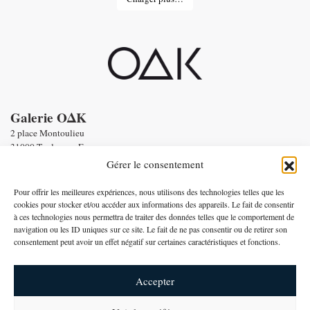
Galerie OΔK
2 place Montoulieu
31000 Toulouse - France
tel : Enquiries :
+33 6 58 56 86 19
Gérer le consentement
Email :
contact@oneofakind.fr
-
Conditions générales de vente
Pour offrir les meilleures expériences, nous utilisons des technologies telles que les
-
Mentions légales
cookies pour stocker et/ou accéder aux informations des appareils. Le fait de consentir
à ces technologies nous permettra de traiter des données telles que le comportement de
Paiement par
navigation ou les ID uniques sur ce site. Le fait de ne pas consentir ou de retirer son
consentement peut avoir un effet négatif sur certaines caractéristiques et fonctions.
Français
Accepter