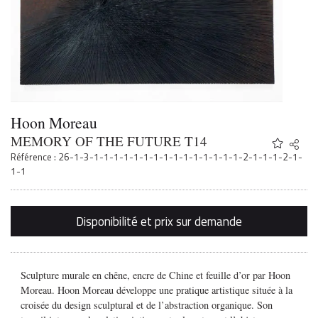
Hoon Moreau
MEMORY OF THE FUTURE T14
Share
Twitter
Référence : 26-1-3-1-1-1-1-1-1-1-1-1-1-1-1-1-1-1-2-1-1-1-2-1-
Faceb
1-1
Email
Disponibilité et prix sur demande
Sculpture murale en chêne, encre de Chine et feuille d’or par Hoon
Moreau. Hoon Moreau développe une pratique artistique située à la
croisée du design sculptural et de l’abstraction organique. Son