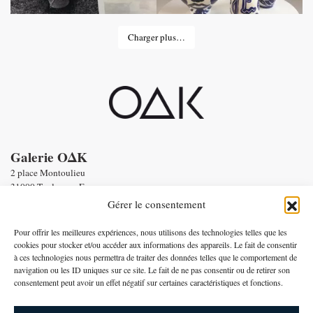
Charger plus…
Galerie OΔK
2 place Montoulieu
31000 Toulouse - France
tel : Enquiries :
+33 6 58 56 86 19
Gérer le consentement
Email :
contact@oneofakind.fr
-
Conditions générales de vente
Pour offrir les meilleures expériences, nous utilisons des technologies telles que les
-
Mentions légales
cookies pour stocker et/ou accéder aux informations des appareils. Le fait de consentir
à ces technologies nous permettra de traiter des données telles que le comportement de
Paiement par
navigation ou les ID uniques sur ce site. Le fait de ne pas consentir ou de retirer son
consentement peut avoir un effet négatif sur certaines caractéristiques et fonctions.
Français