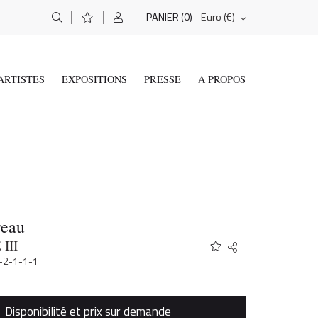
(0)
Euro (€)
PANIER
ARTISTES
EXPOSITIONS
PRESSE
A PROPOS
eau
III
Share
Twitter
1-2-1-1-1
Facebook
Email
Disponibilité et prix sur demande