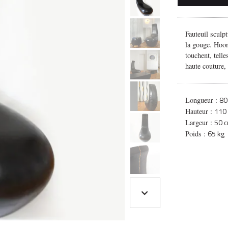
Fauteuil sculp
la gouge. Hoon
touchent, telle
haute couture,
80
Longueur :
110
Hauteur :
50 
Largeur :
65 kg
Poids :