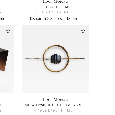
Hoon Moreau
LE LAC – ELLIPSE
m
H 58 cm L 130 cm P 6 cm
ande
Disponibilité et prix sur demande
Hoon Moreau
SK
METAPHYSIQUE DE LA LUMIERE MI 1
m
H 49 cm L 49 cm P 112 cm