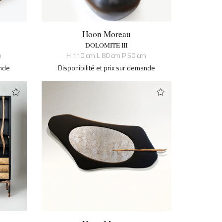
Hoon Moreau
DOLOMITE III
m
H 110 cm L 80 cm P 50 cm
ande
Disponibilité et prix sur demande