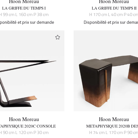
Hoon Moreau
Hoon Moreau
LA GRIFFE DU TEMPS I
LA GRIFFE DU TEMPS II
H 99 cm L 160 cm P 38 cm
H 170 cm L 40 cm P 40 c
ponibilité et prix sur demande
Disponibilité et prix sur dem
Hoon Moreau
Hoon Moreau
APHYSIQUE 2020C CONSOLE
METAPHYSIQUE 2020B DE
H 90 cm L 120 cm P 30 cm
H 74 cm L 170 cm P 90 c