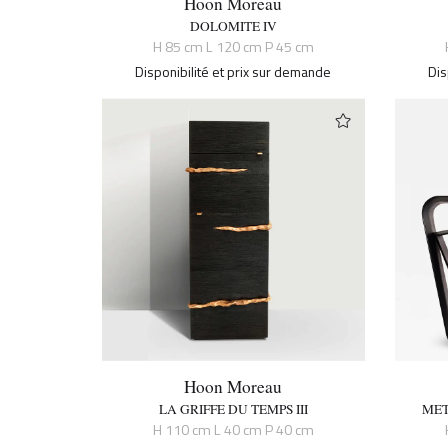
Hoon Moreau
DOLOMITE IV
H 85 cm L 120 cm P 45 cm
Disponibilité et prix sur demande
Dis
Hoon Moreau
LA GRIFFE DU TEMPS III
MET
H 110 cm L 40 cm P 40 cm