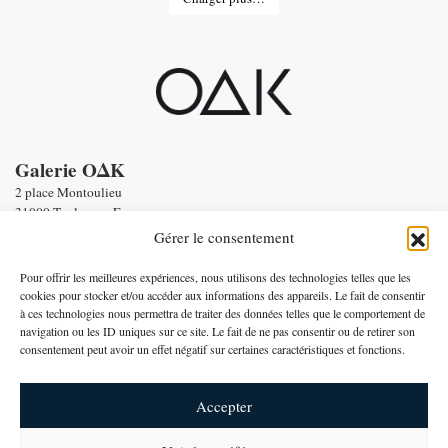
Galerie OΔK
2 place Montoulieu
31000 Toulouse - France
tel : Enquiries :
+33 6 58 56 86 19
Gérer le consentement
Email :
contact@oneofakind.fr
-
Conditions générales de vente
Pour offrir les meilleures expériences, nous utilisons des technologies telles que les
-
Mentions légales
cookies pour stocker et/ou accéder aux informations des appareils. Le fait de consentir
à ces technologies nous permettra de traiter des données telles que le comportement de
Paiement par
navigation ou les ID uniques sur ce site. Le fait de ne pas consentir ou de retirer son
consentement peut avoir un effet négatif sur certaines caractéristiques et fonctions.
Français
Accepter