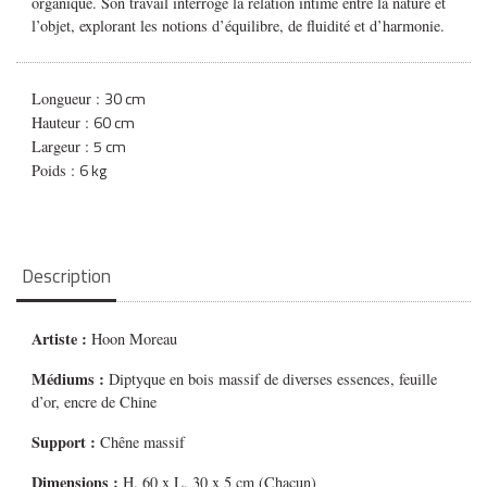
organique. Son travail interroge la relation intime entre la nature et
l’objet, explorant les notions d’équilibre, de fluidité et d’harmonie.
30 cm
Longueur :
60 cm
Hauteur :
5 cm
Largeur :
6 kg
Poids :
Description
Artiste :
Hoon Moreau
Médiums
:
Diptyque en bois massif de diverses essences, feuille
d’or, encre de Chine
Support :
Chêne massif
Dimensions :
H. 60 x L. 30 x 5 cm (Chacun)