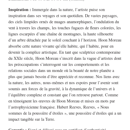
Inspiration :
Immergée dans la nature, l’artiste puise son
inspiration dans ses voyages et son quotidien. De vastes paysages,
des ciels limpides ornés de nuages ​​anamorphiques, l’ondulation du
vent à travers les champs, les touches fugaces de fleurs colorées, les
lignes escarpées d’une chaîne de montagnes, la haute silhouette
d’un arbre détachée par le soleil couchant à l’horizon. Hoon Moreau
absorbe cette nature vivante qu’elle habite, qui l’habite, pour en
devenir la complice artistique. En tant que sculptrice contemporaine
du XXIe siècle, Hoon Moreau s’inscrit dans la vague d’artistes dont
les préoccupations s’interrogent sur les comportements et les
relations sociales dans un monde où la beauté de notre planète a
plus que jamais besoin d’être appréciée et reconnue. Nos liens avec
la nature, les autres, nous-mêmes et nos espoirs pour l’avenir sont
soumis aux forces de la gravité, à la dynamique de l’univers et à
l’équilibre complexe et constant que l’on retrouve partout. Comme
en témoignent les œuvres de Hoon Moreau et mises en mots par
l’astrophysicienne française. Hubert Reeves, Reeves, « Nous
sommes de la poussière d’étoiles », une poussière d’étoiles qui a un
impact tangible sur la Terre.
Garantie :
Signé et délivré avec un certificat d’authenticité