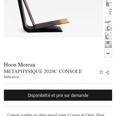
Hoon Moreau
METAPHYSIQUE 2020C CONSOLE
Share
Twitter
Référence :
Faceb
Email
Disponibilité et prix sur demande
Console sculptée en chêne massif teinté à l’encre de Chine. Hoon