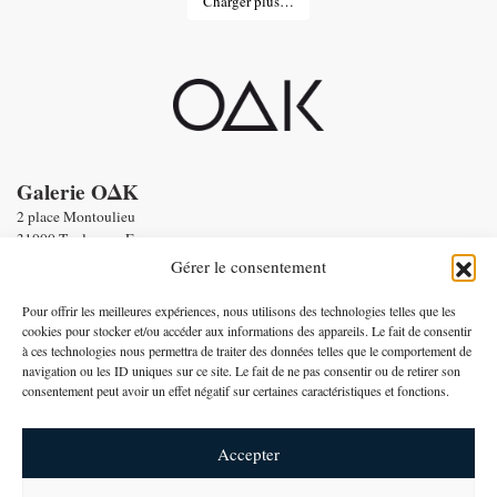
Charger plus…
Galerie OΔK
2 place Montoulieu
31000 Toulouse - France
tel : Enquiries :
+33 6 58 56 86 19
Gérer le consentement
Email :
contact@oneofakind.fr
-
Conditions générales de vente
Pour offrir les meilleures expériences, nous utilisons des technologies telles que les
-
Mentions légales
cookies pour stocker et/ou accéder aux informations des appareils. Le fait de consentir
à ces technologies nous permettra de traiter des données telles que le comportement de
Paiement par
navigation ou les ID uniques sur ce site. Le fait de ne pas consentir ou de retirer son
consentement peut avoir un effet négatif sur certaines caractéristiques et fonctions.
Français
Accepter