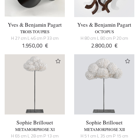
Yves & Benjamin Pagart
Yves & Benjamin Pagart
TROIS TOUPIES
OCTOPUS
H 27 cm L 46 cm P 33 cm
H 80 cm L 80 cm P 20 cm
1.950,00
€
2.800,00
€
Sophie Brillouet
Sophie Brillouet
METAMORPHOSE XI
METAMORPHOSE XII
H 65 cm L 28 cm P 13 cm
H 51 cm L 35 cm P 15 cm