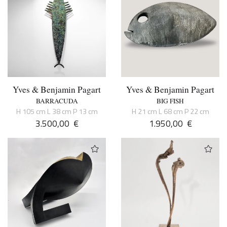
Yves & Benjamin Pagart
Yves & Benjamin Pagart
BARRACUDA
BIG FISH
H 105 cm L 38 cm P 13 cm
H 21 cm L 68 cm P 22 cm
3.500,00
€
1.950,00
€