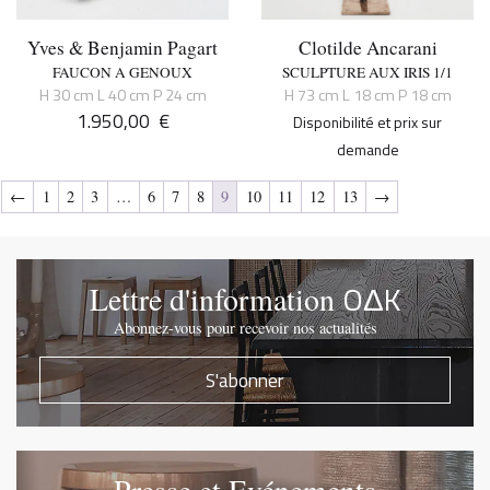
Yves & Benjamin Pagart
Clotilde Ancarani
FAUCON A GENOUX
SCULPTURE AUX IRIS 1/1
H 30 cm L 40 cm P 24 cm
H 73 cm L 18 cm P 18 cm
1.950,00
€
Disponibilité et prix sur
demande
←
1
2
3
…
6
7
8
9
10
11
12
13
→
OΔK
Lettre d'information
Abonnez-vous pour recevoir nos actualités
S'abonner