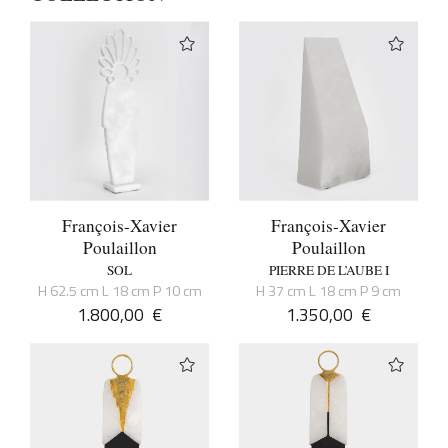
François-Xavier
François-Xavier
Poulaillon
Poulaillon
SOL
PIERRE DE L’AUBE I
H 62.5 cm L 18 cm P 10 cm
H 37 cm L 18 cm P 9 cm
1.800,00
€
1.350,00
€