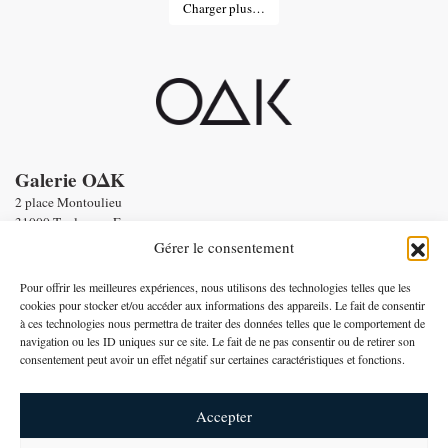
Charger plus…
Galerie OΔK
2 place Montoulieu
31000 Toulouse - France
tel : Enquiries :
+33 6 58 56 86 19
Gérer le consentement
Email :
contact@oneofakind.fr
-
Conditions générales de vente
Pour offrir les meilleures expériences, nous utilisons des technologies telles que les
-
Mentions légales
cookies pour stocker et/ou accéder aux informations des appareils. Le fait de consentir
à ces technologies nous permettra de traiter des données telles que le comportement de
Paiement par
navigation ou les ID uniques sur ce site. Le fait de ne pas consentir ou de retirer son
consentement peut avoir un effet négatif sur certaines caractéristiques et fonctions.
Français
Accepter