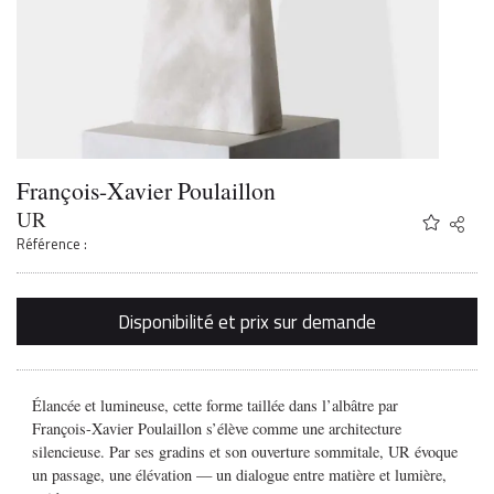
François-Xavier Poulaillon
UR
Share
Twitter
Référence :
Faceb
Email
Disponibilité et prix sur demande
Élancée et lumineuse, cette forme taillée dans l’albâtre par
François-Xavier Poulaillon s’élève comme une architecture
silencieuse. Par ses gradins et son ouverture sommitale,
UR
évoque
un passage, une élévation — un dialogue entre matière et lumière,