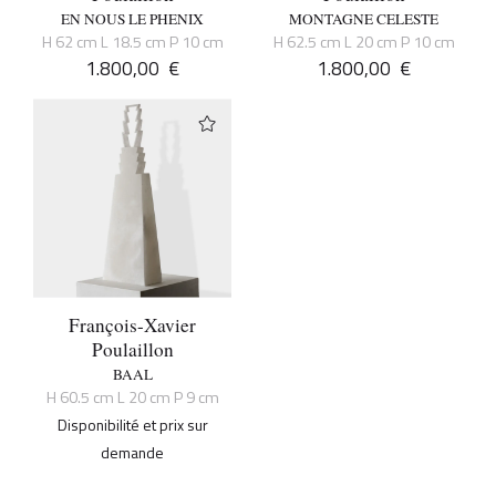
EN NOUS LE PHENIX
MONTAGNE CELESTE
H 62 cm L 18.5 cm P 10 cm
H 62.5 cm L 20 cm P 10 cm
1.800,00
€
1.800,00
€
François-Xavier
Poulaillon
BAAL
H 60.5 cm L 20 cm P 9 cm
Disponibilité et prix sur
demande