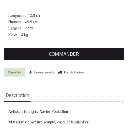
10.5 cm
Longueur :
45.5 cm
Hauteur :
7 cm
Largeur :
2 kg
Poids :
COMMANDER
Disponible
Paiement sécurisé
Frais de livraison
Description
Artiste :
François-Xavier Poulaillon
Matériaux :
Albâtre sculpté, encre et feuille d’or