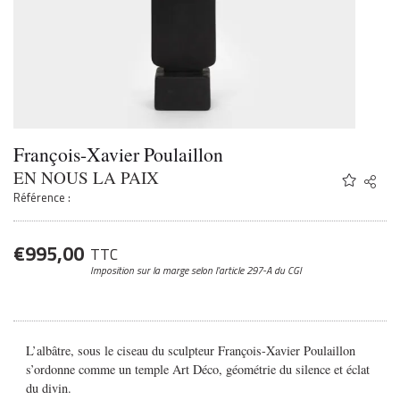
François-Xavier Poulaillon
EN NOUS LA PAIX
Share
Twitter
Référence :
Faceb
Email
€
995,00
TTC
Imposition sur la marge
selon l’article 297-A du CGI
L’albâtre, sous le ciseau du sculpteur François-Xavier Poulaillon
s’ordonne comme un temple Art Déco,
géométrie du silence et éclat
du divin.