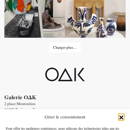
Charger plus…
Galerie OΔK
2 place Montoulieu
31000 Toulouse - France
tel : Enquiries :
+33 6 58 56 86 19
Gérer le consentement
Email :
contact@oneofakind.fr
-
Conditions générales de vente
Pour offrir les meilleures expériences, nous utilisons des technologies telles que les