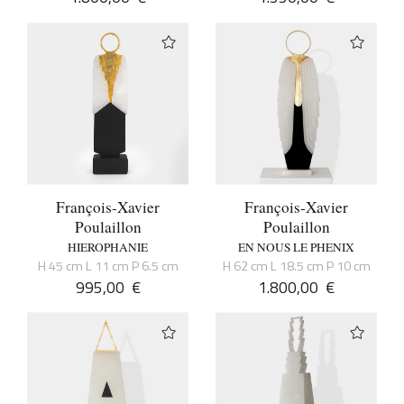
François-Xavier
François-Xavier
Poulaillon
Poulaillon
HIEROPHANIE
EN NOUS LE PHENIX
H 45 cm L 11 cm P 6.5 cm
H 62 cm L 18.5 cm P 10 cm
995,00
€
1.800,00
€