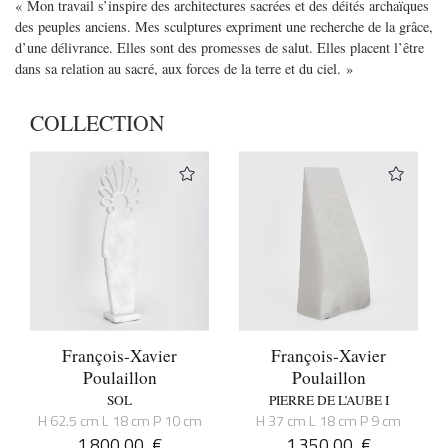
« Mon travail s’inspire des architectures sacrées et des déités archaïques
des peuples anciens. Mes sculptures expriment une recherche de la grâce,
d’une délivrance. Elles sont des promesses de salut. Elles placent l’être
dans sa relation au sacré, aux forces de la terre et du ciel. »
COLLECTION
François-Xavier
François-Xavier
Poulaillon
Poulaillon
SOL
PIERRE DE L’AUBE I
H 62.5 cm L 18 cm P 10 cm
H 37 cm L 18 cm P 9 cm
1.800,00
€
1.350,00
€