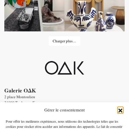
Charger plus…
Galerie OΔK
2 place Montoulieu
31000 Toulouse - France
tel : Enquiries :
+33 6 58 56 86 19
Gérer le consentement
Email :
contact@oneofakind.fr
-
Conditions générales de vente
Pour offrir les meilleures expériences, nous utilisons des technologies telles que les
-
Mentions légales
cookies pour stocker et/ou accéder aux informations des appareils. Le fait de consentir