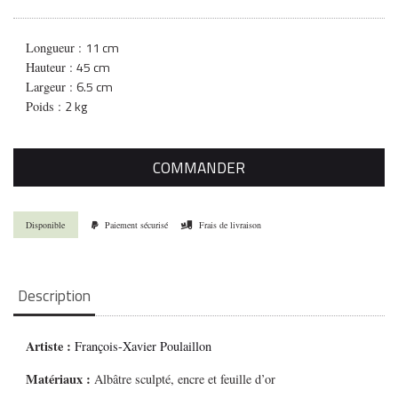
11 cm
Longueur :
45 cm
Hauteur :
6.5 cm
Largeur :
2 kg
Poids :
COMMANDER
Disponible
Paiement sécurisé
Frais de livraison
Description
Artiste :
François-Xavier Poulaillon
Matériaux :
Albâtre sculpté, encre et feuille d’or