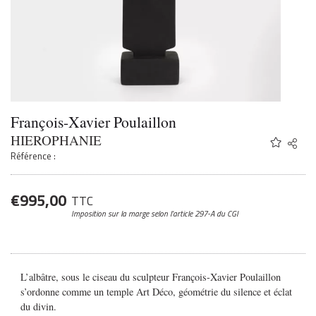
François-Xavier Poulaillon
HIEROPHANIE
Share
Twitter
Référence :
Faceb
Email
€
995,00
TTC
Imposition sur la marge
selon l’article 297-A du CGI
L’albâtre, sous le ciseau du sculpteur François-Xavier Poulaillon
s’ordonne comme un temple Art Déco,
géométrie du silence et éclat
du divin.