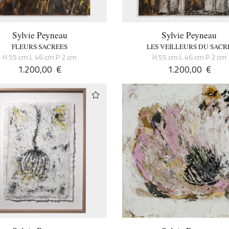
Sylvie Peyneau
Sylvie Peyneau
FLEURS SACREES
LES VEILLEURS DU SACR
H 55 cm L 46 cm P 2 cm
H 55 cm L 46 cm P 2 cm
1.200,00
€
1.200,00
€