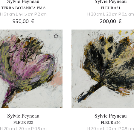
Sylvie Peyneau
Sylvie Peyneau
TERRA BOTANICA PM 6
FLEUR #31
H 61 cm L 44.5 cm P 2 cm
H 20 cm L 20 cm P 0.5 c
950,00
€
200,00
€
Sylvie Peyneau
Sylvie Peyneau
FLEUR #28
FLEUR #26
H 20 cm L 20 cm P 0.5 cm
H 20 cm L 20 cm P 0.5 c