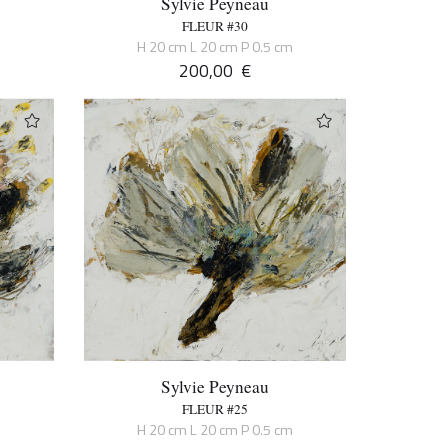
Sylvie Peyneau
FLEUR #30
m
H 20 cm L 20 cm P 0.5 cm
200,00
€
Sylvie Peyneau
FLEUR #25
m
H 20 cm L 20 cm P 0.5 cm