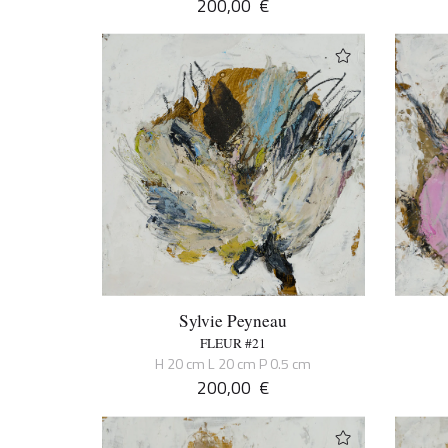
200,00
€
Sylvie Peyneau
FLEUR #21
H 20 cm L 20 cm P 0.5 cm
200,00
€