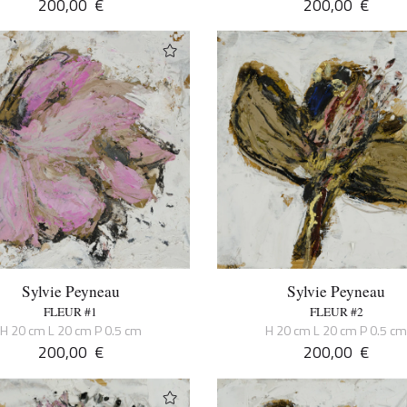
200,00
€
200,00
€
Sylvie Peyneau
Sylvie Peyneau
FLEUR #1
FLEUR #2
H 20 cm L 20 cm P 0.5 cm
H 20 cm L 20 cm P 0.5 c
200,00
€
200,00
€