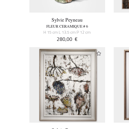
Sylvie Peyneau
FLEUR CERAMIQUE # 6
H 15 cm L 13.5 cm P 12 cm
280,00
€