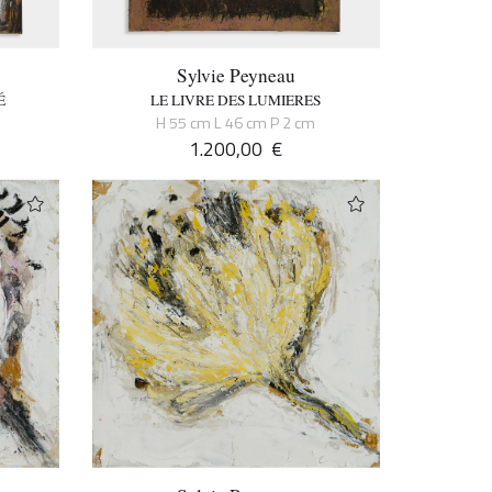
Sylvie Peyneau
É
LE LIVRE DES LUMIERES
H 55 cm L 46 cm P 2 cm
1.200,00
€