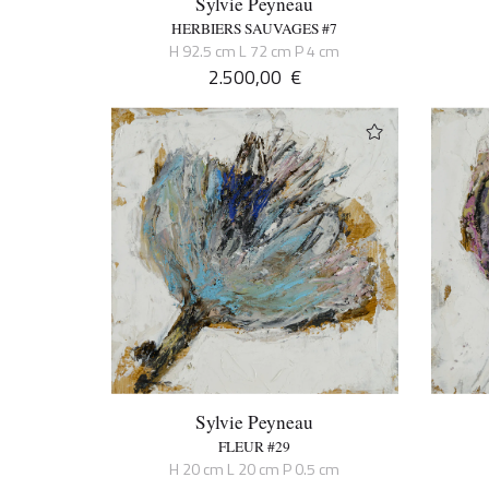
Sylvie Peyneau
HERBIERS SAUVAGES #7
H 92.5 cm L 72 cm P 4 cm
2.500,00
€
Sylvie Peyneau
FLEUR #29
H 20 cm L 20 cm P 0.5 cm