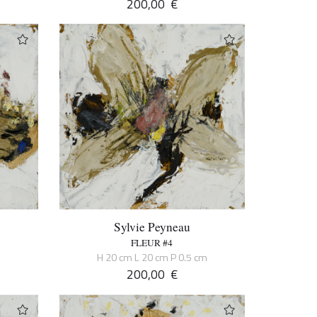
200,00
€
Sylvie Peyneau
FLEUR #4
m
H 20 cm L 20 cm P 0.5 cm
200,00
€