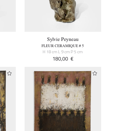
Sylvie Peyneau
FLEUR CERAMIQUE # 5
H 18 cm L 9 cm P 5 cm
180,00
€