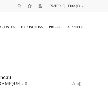
(0)
Euro (€)
PANIER
ARTISTES
EXPOSITIONS
PRESSE
A PROPOS
yneau
RAMIQUE # 8
Share
Twitter
Facebook
Email