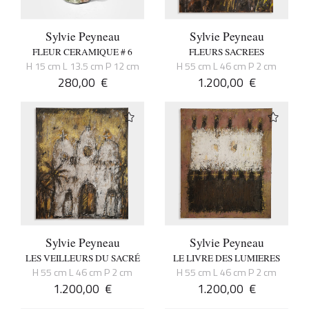
Sylvie Peyneau
Sylvie Peyneau
FLEUR CERAMIQUE # 6
FLEURS SACREES
H 15 cm L 13.5 cm P 12 cm
H 55 cm L 46 cm P 2 cm
280,00
€
1.200,00
€
Sylvie Peyneau
Sylvie Peyneau
LES VEILLEURS DU SACRÉ
LE LIVRE DES LUMIERES
H 55 cm L 46 cm P 2 cm
H 55 cm L 46 cm P 2 cm
1.200,00
€
1.200,00
€