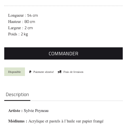
54 cm
Longueur :
80 cm
Hauteur :
2 cm
Largeur :
2 kg
Poids :
COMMANDER
Disponible
Paiement sécurisé
Frais de livraison
Description
Artiste :
Sylvie Peyneau
Médiums
:
Acrylique et pastels à l’huile sur papier frangé