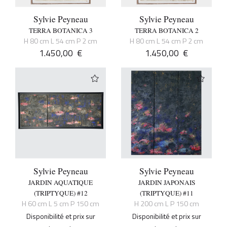
Sylvie Peyneau
Sylvie Peyneau
TERRA BOTANICA 3
TERRA BOTANICA 2
H 80 cm L 54 cm P 2 cm
H 80 cm L 54 cm P 2 cm
1.450,00
€
1.450,00
€
Sylvie Peyneau
Sylvie Peyneau
JARDIN AQUATIQUE
JARDIN JAPONAIS
(TRIPTYQUE) #12
(TRIPTYQUE) #11
H 60 cm L 5 cm P 150 cm
H 200 cm L P 150 cm
Disponibilité et prix sur
Disponibilité et prix sur