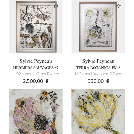
Sylvie Peyneau
Sylvie Peyneau
HERBIERS SAUVAGES #7
TERRA BOTANICA PM 6
H 92.5 cm L 72 cm P 4 cm
H 61 cm L 44.5 cm P 2 cm
2.500,00
€
950,00
€