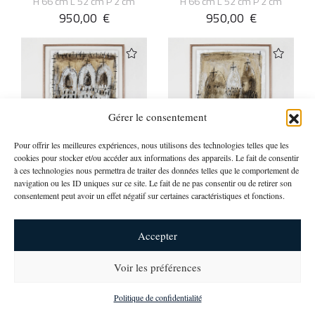
H 66 cm L 52 cm P 2 cm
H 66 cm L 52 cm P 2 cm
950,00
€
950,00
€
Gérer le consentement
Pour offrir les meilleures expériences, nous utilisons des technologies telles que les
cookies pour stocker et/ou accéder aux informations des appareils. Le fait de consentir
à ces technologies nous permettra de traiter des données telles que le comportement de
Sylvie Peyneau
Sylvie Peyneau
navigation ou les ID uniques sur ce site. Le fait de ne pas consentir ou de retirer son
consentement peut avoir un effet négatif sur certaines caractéristiques et fonctions.
EGLISE #2
EGLISE #1
H 66 cm L 52 cm P 2 cm
H 66 cm L 52 cm P 2 cm
950,00
€
950,00
€
Accepter
Voir les préférences
newsletter
Politique de confidentialité