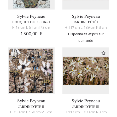
Sylvie Peyneau
Sylvie Peyneau
BOUQUET DE FLEURS I
JARDIN D’ÉTÉ I
H 73 cm L 61 cm P 3 cm
H 117 cm L 189 cm P 3 cm
1.500,00
€
Disponibilité et prix sur
demande
Sylvie Peyneau
Sylvie Peyneau
JARDIN D’ÉTÉ II
JARDIN D’ÉTÉ III
H 150 cm L 150 cm P 3 cm
H 117 cm L 189 cm P 3 cm