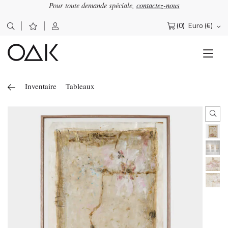
Pour toute demande spéciale,
contactez-nous
×
OΔK
Lettre d'information
(0)
Euro (€)
Rechercher :
Abonnez-vous pour recevoir nos actualités
Inventaire
Tableaux
J'accepte de recevoir la newsletter OAK