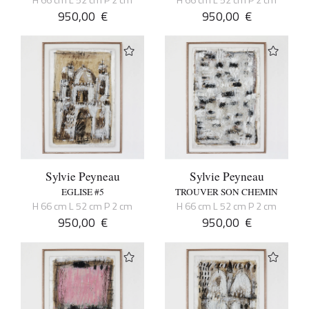
950,00
€
950,00
€
Sylvie Peyneau
Sylvie Peyneau
EGLISE #5
TROUVER SON CHEMIN
H 66 cm L 52 cm P 2 cm
H 66 cm L 52 cm P 2 cm
950,00
€
950,00
€