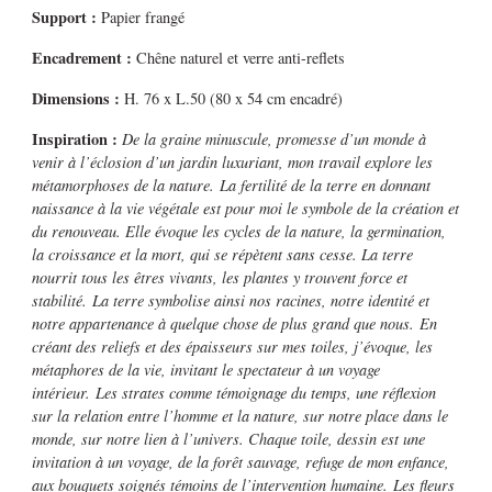
Support :
Papier frangé
Encadrement :
Chêne naturel et verre anti-reflets
Dimensions :
H. 76 x L.50 (80 x 54 cm encadré)
Inspiration :
De la graine minuscule, promesse d’un monde à
venir à l’éclosion d’un jardin luxuriant, mon travail explore les
métamorphoses de la nature.
La fertilité de la terre en donnant
naissance à la vie végétale est pour moi le symbole de la création et
du renouveau. Elle évoque les cycles de la nature, la germination,
la croissance et la mort, qui se répètent sans cesse. La terre
nourrit tous les êtres vivants, les plantes y trouvent force et
stabilité.
La terre symbolise ainsi nos racines, notre identité et
notre appartenance à quelque chose de plus grand que nous.
En
créant des reliefs et des épaisseurs sur mes toiles, j’évoque, les
métaphores de la vie, invitant le spectateur à un voyage
intérieur.
Les strates comme témoignage du temps, une réflexion
sur la relation entre l’homme et la nature, sur notre place dans le
monde, sur notre lien à l’univers. Chaque toile, dessin est une
invitation à un voyage, de la forêt sauvage, refuge de mon enfance,
aux bouquets soignés témoins de l’intervention humaine.
Les fleurs