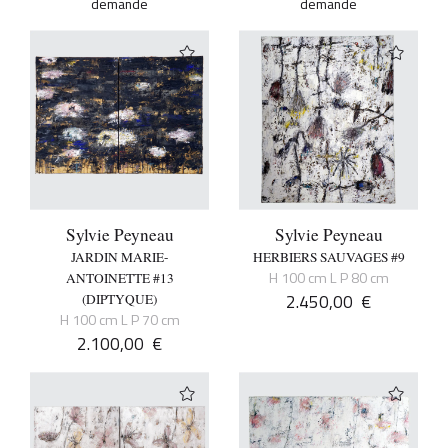
demande
demande
Sylvie Peyneau
Sylvie Peyneau
JARDIN MARIE-
HERBIERS SAUVAGES #9
H 100 cm L P 80 cm
ANTOINETTE #13
2.450,00
€
(DIPTYQUE)
H 100 cm L P 70 cm
2.100,00
€