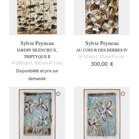
Sylvie Peyneau
Sylvie Peyneau
JARDIN SILENCIEUX,
AU COEUR DES HERBES IV
H 20 cm L 32 cm P 4 cm
TRIPTYQUE II
H 200 cm L 150 cm P 3 cm
300,00
€
Disponibilité et prix sur
demande