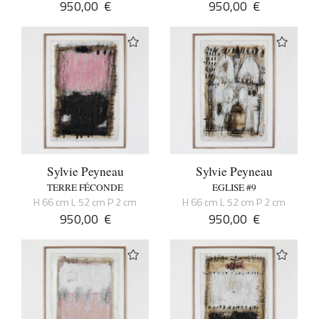
950,00
€
950,00
€
Sylvie Peyneau
Sylvie Peyneau
TERRE FÉCONDE
EGLISE #9
H 66 cm L 52 cm P 2 cm
H 66 cm L 52 cm P 2 cm
950,00
€
950,00
€