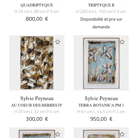
QUADRIPTYQUE
TRIPTYQUE II
H 20 cm L 80 cm P 3 cm
H 200 cm L 150 cm P 3 cm
800,00
€
Disponibilité et prix sur
demande
Sylvie Peyneau
Sylvie Peyneau
AU COEUR DES HERBES IV
TERRA BOTANICA PM 1
H 20 cm L 32 cm P 4 cm
H 61 cm L 44.5 cm P 2 cm
300,00
€
950,00
€