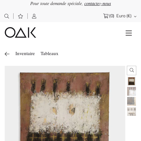
Pour toute demande spéciale,
contactez-nous
×
OΔK
Lettre d'information
(0)
Euro (€)
Rechercher :
Abonnez-vous pour recevoir nos actualités
Inventaire
Tableaux
J'accepte de recevoir la newsletter OAK