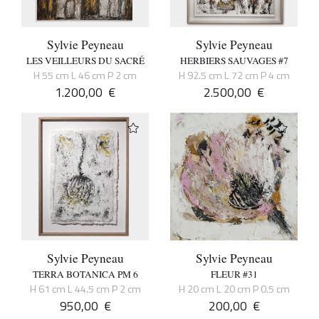
Sylvie Peyneau
Sylvie Peyneau
LES VEILLEURS DU SACRÉ
HERBIERS SAUVAGES #7
H 55 cm L 46 cm P 2 cm
H 92.5 cm L 72 cm P 4 cm
1.200,00
€
2.500,00
€
Sylvie Peyneau
Sylvie Peyneau
TERRA BOTANICA PM 6
FLEUR #31
H 61 cm L 44.5 cm P 2 cm
H 20 cm L 20 cm P 0.5 cm
950,00
€
200,00
€