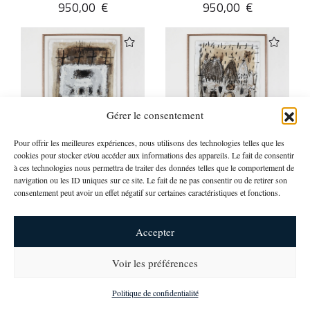
950,00
€
950,00
€
Gérer le consentement
Pour offrir les meilleures expériences, nous utilisons des technologies telles que les
cookies pour stocker et/ou accéder aux informations des appareils. Le fait de consentir
Sylvie Peyneau
Sylvie Peyneau
à ces technologies nous permettra de traiter des données telles que le comportement de
navigation ou les ID uniques sur ce site. Le fait de ne pas consentir ou de retirer son
CONFESSIONS
EGLISE #13
consentement peut avoir un effet négatif sur certaines caractéristiques et fonctions.
H 66 cm L 52 cm P 2 cm
H 66 cm L 52 cm P 2 cm
950,00
€
950,00
€
Accepter
Voir les préférences
newsletter
Politique de confidentialité