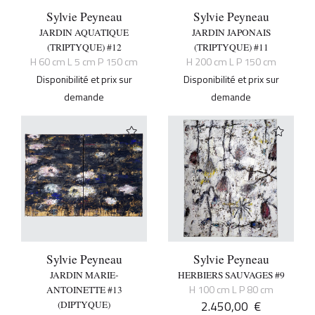
Sylvie Peyneau
Sylvie Peyneau
JARDIN AQUATIQUE
JARDIN JAPONAIS
(TRIPTYQUE) #12
(TRIPTYQUE) #11
H 60 cm L 5 cm P 150 cm
H 200 cm L P 150 cm
Disponibilité et prix sur
Disponibilité et prix sur
demande
demande
Sylvie Peyneau
Sylvie Peyneau
JARDIN MARIE-
HERBIERS SAUVAGES #9
H 100 cm L P 80 cm
ANTOINETTE #13
2.450,00
€
(DIPTYQUE)