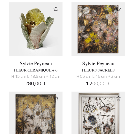
Sylvie Peyneau
Sylvie Peyneau
FLEUR CERAMIQUE # 6
FLEURS SACREES
H 15 cm L 13.5 cm P 12 cm
H 55 cm L 46 cm P 2 cm
280,00
€
1.200,00
€