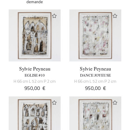
demande
Sylvie Peyneau
Sylvie Peyneau
EGLISE #10
DANCE JOYEUSE
H 66 cm L 52 cm P 2 cm
H 66 cm L 52 cm P 2 cm
950,00
€
950,00
€