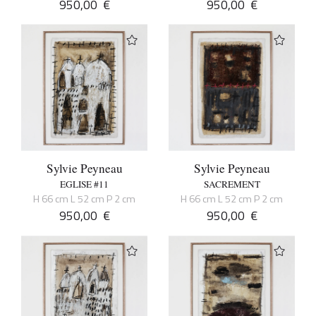
950,00
€
950,00
€
Sylvie Peyneau
Sylvie Peyneau
EGLISE #11
SACREMENT
H 66 cm L 52 cm P 2 cm
H 66 cm L 52 cm P 2 cm
950,00
€
950,00
€