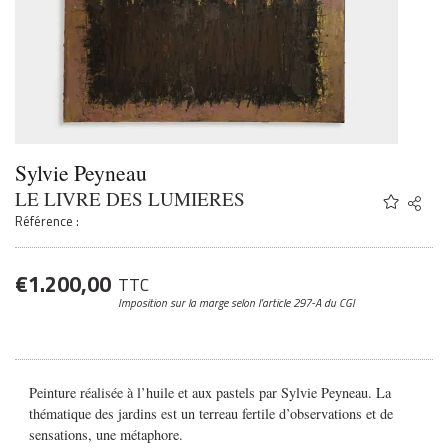
Sylvie Peyneau
LE LIVRE DES LUMIERES
Share
Twitter
Référence :
Faceb
Email
€
1.200,00
TTC
Imposition sur la marge
selon l’article 297-A du CGI
Peinture réalisée à l’huile et aux pastels par Sylvie Peyneau. La
thématique des jardins est un terreau fertile d’observations et de
sensations, une métaphore.