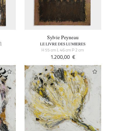
Sylvie Peyneau
É
LE LIVRE DES LUMIERES
H 55 cm L 46 cm P 2 cm
1.200,00
€