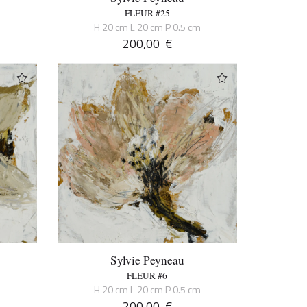
FLEUR #25
m
H 20 cm L 20 cm P 0.5 cm
200,00
€
Sylvie Peyneau
FLEUR #6
m
H 20 cm L 20 cm P 0.5 cm
200,00
€