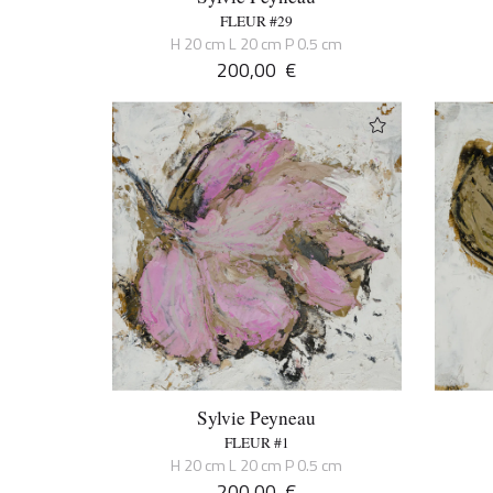
FLEUR #29
H 20 cm L 20 cm P 0.5 cm
200,00
€
Sylvie Peyneau
FLEUR #1
H 20 cm L 20 cm P 0.5 cm
200,00
€