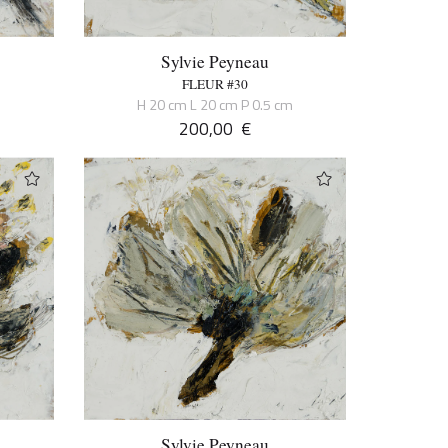
Sylvie Peyneau
FLEUR #30
m
H 20 cm L 20 cm P 0.5 cm
200,00
€
Sylvie Peyneau