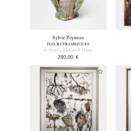
Sylvie Peyneau
FLEUR CERAMIQUE # 6
H 15 cm L 13.5 cm P 12 cm
280,00
€