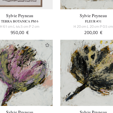
Sylvie Peyneau
Sylvie Peyneau
TERRA BOTANICA PM 6
FLEUR #31
H 61 cm L 44.5 cm P 2 cm
H 20 cm L 20 cm P 0.5 c
950,00
€
200,00
€
Sylvie Peyneau
Sylvie Peyneau