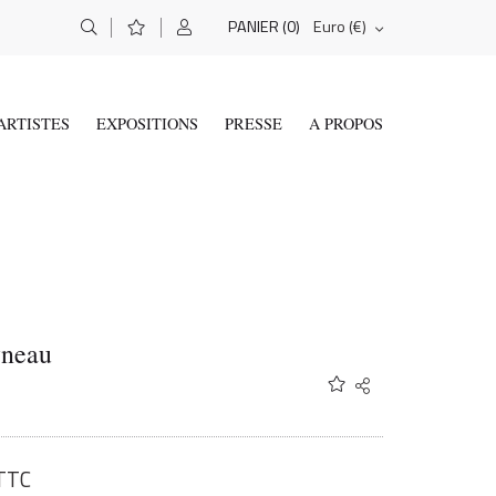
(0)
Euro (€)
PANIER
ARTISTES
EXPOSITIONS
PRESSE
A PROPOS
yneau
Share
Twitter
Facebook
Email
TTC