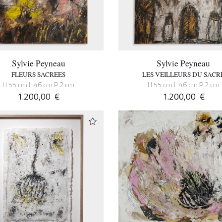
Sylvie Peyneau
Sylvie Peyneau
FLEURS SACREES
LES VEILLEURS DU SACR
H 55 cm L 46 cm P 2 cm
H 55 cm L 46 cm P 2 cm
1.200,00
€
1.200,00
€