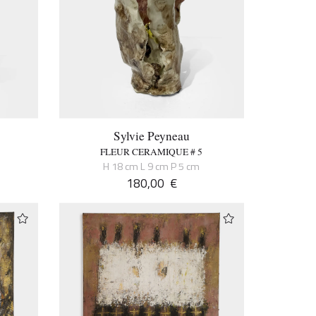
Sylvie Peyneau
FLEUR CERAMIQUE # 5
H 18 cm L 9 cm P 5 cm
180,00
€