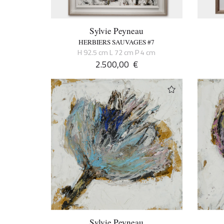
Sylvie Peyneau
HERBIERS SAUVAGES #7
H 92.5 cm L 72 cm P 4 cm
2.500,00
€
Sylvie Peyneau