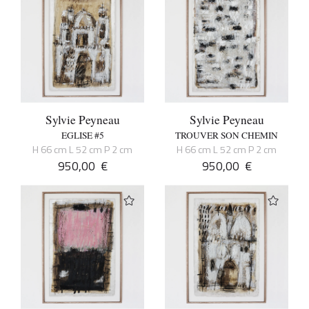
Sylvie Peyneau
Sylvie Peyneau
EGLISE #5
TROUVER SON CHEMIN
H 66 cm L 52 cm P 2 cm
H 66 cm L 52 cm P 2 cm
950,00
€
950,00
€