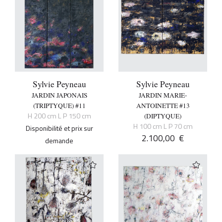
Sylvie Peyneau
Sylvie Peyneau
JARDIN JAPONAIS
JARDIN MARIE-
(TRIPTYQUE) #11
ANTOINETTE #13
H 200 cm L P 150 cm
(DIPTYQUE)
H 100 cm L P 70 cm
Disponibilité et prix sur
2.100,00
€
demande