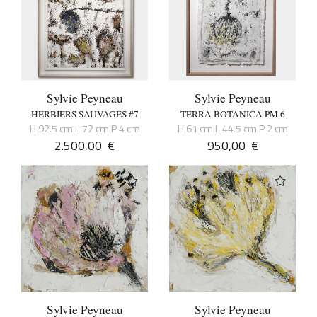
Sylvie Peyneau
Sylvie Peyneau
HERBIERS SAUVAGES #7
TERRA BOTANICA PM 6
H 92.5 cm L 72 cm P 4 cm
H 61 cm L 44.5 cm P 2 cm
2.500,00
€
950,00
€
Sylvie Peyneau
Sylvie Peyneau