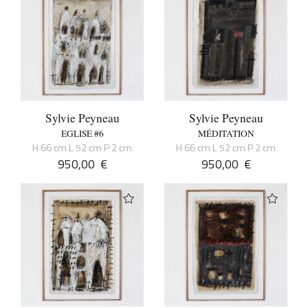
Sylvie Peyneau
Sylvie Peyneau
EGLISE #6
MÉDITATION
H 66 cm L 52 cm P 2 cm
H 66 cm L 52 cm P 2 cm
950,00
€
950,00
€