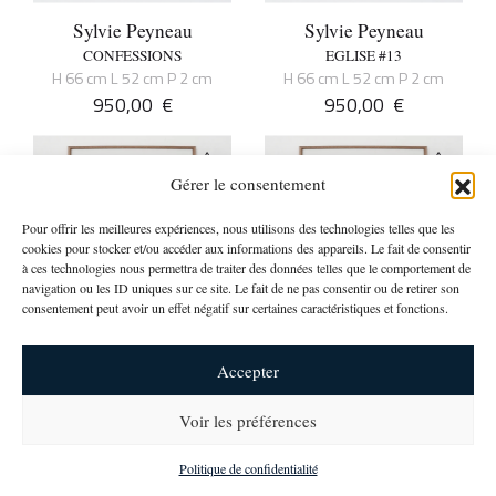
Sylvie Peyneau
Sylvie Peyneau
CONFESSIONS
EGLISE #13
H 66 cm L 52 cm P 2 cm
H 66 cm L 52 cm P 2 cm
950,00
€
950,00
€
Gérer le consentement
Pour offrir les meilleures expériences, nous utilisons des technologies telles que les
cookies pour stocker et/ou accéder aux informations des appareils. Le fait de consentir
à ces technologies nous permettra de traiter des données telles que le comportement de
navigation ou les ID uniques sur ce site. Le fait de ne pas consentir ou de retirer son
consentement peut avoir un effet négatif sur certaines caractéristiques et fonctions.
Sylvie Peyneau
Sylvie Peyneau
Accepter
LES CONTEMPLATIONS
EGLISE #8
H 66 cm L 52 cm P 2 cm
H 66 cm L 52 cm P 2 cm
Voir les préférences
950,00
€
950,00
€
newsletter
Politique de confidentialité