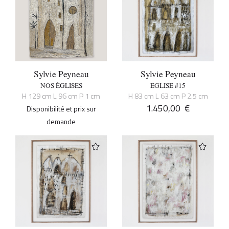
Sylvie Peyneau
Sylvie Peyneau
NOS ÉGLISES
EGLISE #15
H 129 cm L 96 cm P 1 cm
H 83 cm L 63 cm P 2.5 cm
1.450,00
€
Disponibilité et prix sur
demande