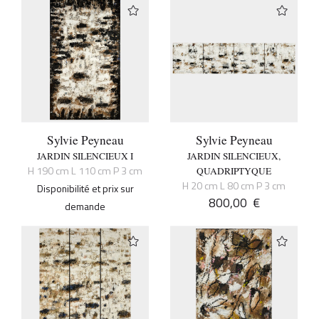
Sylvie Peyneau
Sylvie Peyneau
JARDIN SILENCIEUX I
JARDIN SILENCIEUX,
H 190 cm L 110 cm P 3 cm
QUADRIPTYQUE
H 20 cm L 80 cm P 3 cm
Disponibilité et prix sur
800,00
€
demande