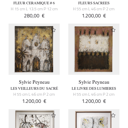
FLEUR CERAMIQUE # 6
FLEURS SACREES
H 15 cm L 13.5 cm P 12 cm
H 55 cm L 46 cm P 2 cm
280,00
€
1.200,00
€
Sylvie Peyneau
Sylvie Peyneau
LES VEILLEURS DU SACRÉ
LE LIVRE DES LUMIERES
H 55 cm L 46 cm P 2 cm
H 55 cm L 46 cm P 2 cm
1.200,00
€
1.200,00
€