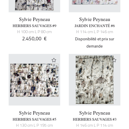
Sylvie Peyneau
Sylvie Peyneau
HERBIERS SAUVAGES #9
JARDIN ENCHANTÉ #6
H 100 cm L P 80 cm
H 114 cm L P 146 cm
2.450,00
€
Disponibilité et prix sur
demande
Sylvie Peyneau
Sylvie Peyneau
HERBIERS SAUVAGES #5
HERBIERS SAUVAGES #3
H 130 cm L P 195 cm
H 146 cm L P 114 cm