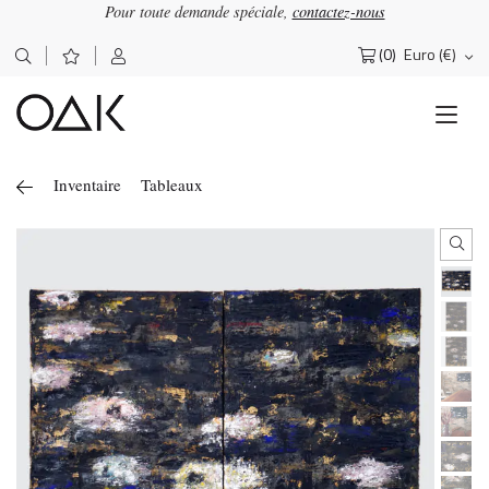
Pour toute demande spéciale,
contactez-nous
×
OΔK
Lettre d'information
(0)
Euro (€)
Rechercher :
Abonnez-vous pour recevoir nos actualités
Inventaire
Tableaux
J'accepte de recevoir la newsletter OAK