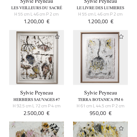
Sylvie Peyneau
Sylvie Peyneau
LES VEILLEURS DU SACRÉ
LE LIVRE DES LUMIERES
H 55 cm L 46 cm P 2 cm
H 55 cm L 46 cm P 2 cm
1.200,00
€
1.200,00
€
Sylvie Peyneau
Sylvie Peyneau
HERBIERS SAUVAGES #7
TERRA BOTANICA PM 6
H 92.5 cm L 72 cm P 4 cm
H 61 cm L 44.5 cm P 2 cm
2.500,00
€
950,00
€