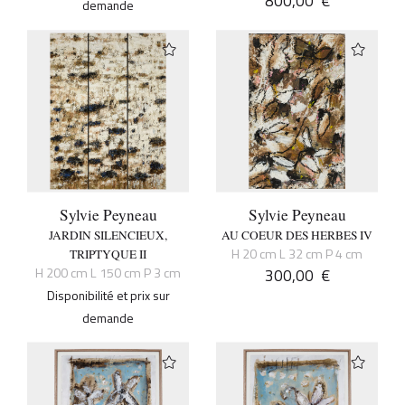
800,00
€
demande
Sylvie Peyneau
Sylvie Peyneau
JARDIN SILENCIEUX,
AU COEUR DES HERBES IV
H 20 cm L 32 cm P 4 cm
TRIPTYQUE II
H 200 cm L 150 cm P 3 cm
300,00
€
Disponibilité et prix sur
demande