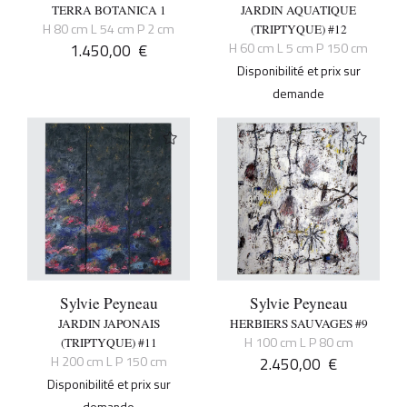
TERRA BOTANICA 1
JARDIN AQUATIQUE
H 80 cm L 54 cm P 2 cm
(TRIPTYQUE) #12
1.450,00
€
H 60 cm L 5 cm P 150 cm
Disponibilité et prix sur
demande
Sylvie Peyneau
Sylvie Peyneau
JARDIN JAPONAIS
HERBIERS SAUVAGES #9
H 100 cm L P 80 cm
(TRIPTYQUE) #11
H 200 cm L P 150 cm
2.450,00
€
Disponibilité et prix sur
demande