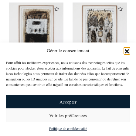
Gérer le consentement
Pour offrir les meilleures expériences, nous utilisons des technologies telles que les
Sylvie Peyneau
Sylvie Peyneau
cookies pour stocker et/ou accéder aux informations des appareils. Le fait de consentir
CONFESSIONS
EGLISE #13
à ces technologies nous permettra de traiter des données telles que le comportement de
H 66 cm L 52 cm P 2 cm
H 66 cm L 52 cm P 2 cm
navigation ou les ID uniques sur ce site. Le fait de ne pas consentir ou de retirer son
950,00
€
950,00
€
consentement peut avoir un effet négatif sur certaines caractéristiques et fonctions.
Accepter
Voir les préférences
newsletter
Politique de confidentialité