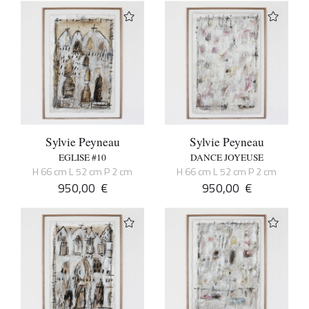
Sylvie Peyneau
Sylvie Peyneau
EGLISE #10
DANCE JOYEUSE
H 66 cm L 52 cm P 2 cm
H 66 cm L 52 cm P 2 cm
950,00
€
950,00
€