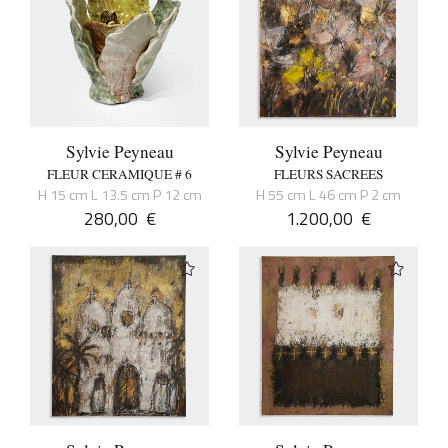
Sylvie Peyneau
Sylvie Peyneau
FLEUR CERAMIQUE # 6
FLEURS SACREES
H 15 cm L 13.5 cm P 12 cm
H 55 cm L 46 cm P 2 cm
280,00
€
1.200,00
€