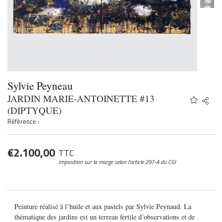
Sylvie Peyneau
JARDIN MARIE-ANTOINETTE #13
Share
Twitter
(DIPTYQUE)
Faceb
Référence :
Email
€
2.100,00
TTC
Imposition sur la marge
selon l’article 297-A du CGI
Peinture réalisé à l’huile et aux pastels par Sylvie Peynaud. La
thématique des jardins est un terreau fertile d’observations et de