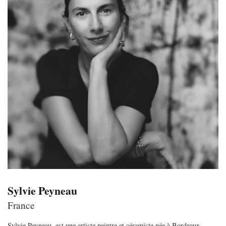
Sylvie Peyneau
France
Sylvie Peyneau, est une artiste peintre et céramiste née à Bordeaux.