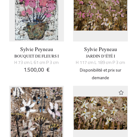
Sylvie Peyneau
Sylvie Peyneau
BOUQUET DE FLEURS I
JARDIN D’ÉTÉ I
H 73 cm L 61 cm P 3 cm
H 117 cm L 189 cm P 3 cm
1.500,00
€
Disponibilité et prix sur
demande