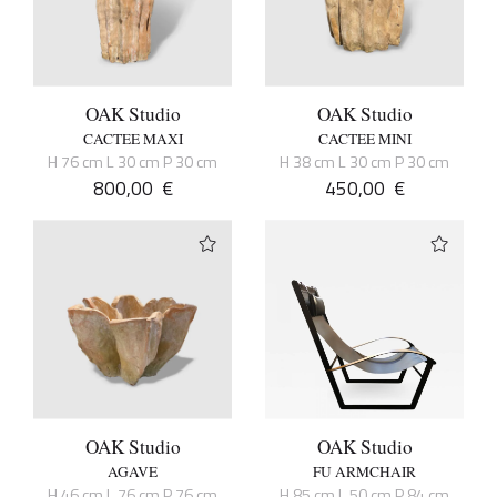
OAK Studio
OAK Studio
CACTEE MAXI
CACTEE MINI
H 76 cm L 30 cm P 30 cm
H 38 cm L 30 cm P 30 cm
800,00
€
450,00
€
OAK Studio
OAK Studio
AGAVE
FU ARMCHAIR
H 46 cm L 76 cm P 76 cm
H 85 cm L 50 cm P 84 cm