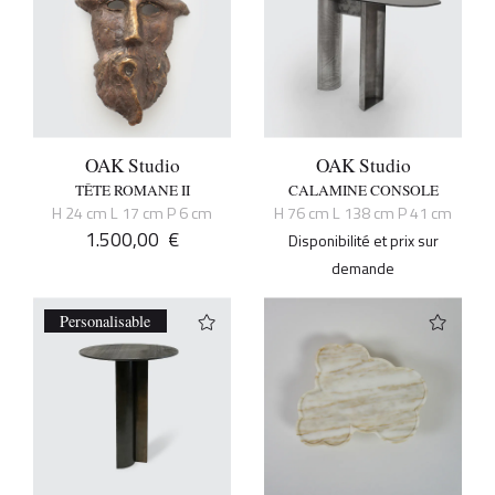
OAK Studio
OAK Studio
TÊTE ROMANE II
CALAMINE CONSOLE
H 24 cm L 17 cm P 6 cm
H 76 cm L 138 cm P 41 cm
1.500,00
€
Disponibilité et prix sur
demande
Personalisable