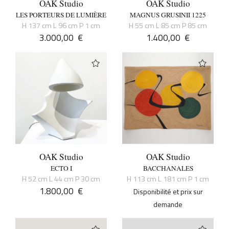
OAK Studio
OAK Studio
LES PORTEURS DE LUMIÈRE
MAGNUS GRUSINII 1225
H 137 cm L 96 cm P 1 cm
H 55 cm L 85 cm P 85 cm
3.000,00
€
1.400,00
€
OAK Studio
OAK Studio
ECTO I
BACCHANALES
H 52 cm L 44 cm P 30 cm
H 113 cm L 181 cm P 1 cm
1.800,00
€
Disponibilité et prix sur
demande