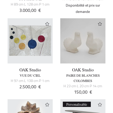
H 89 cm L 128 cm P 1 cm
Disponibilité et prix sur
3.000,00
€
demande
OAK Studio
OAK Studio
VUE DU CIEL
PAIRE DE BLANCHES
H 97 cm L 138 cm P 1 cm
COLOMBES
2.500,00
€
H 23 cm L 20 cm P 14 cm
150,00
€
Personalisable