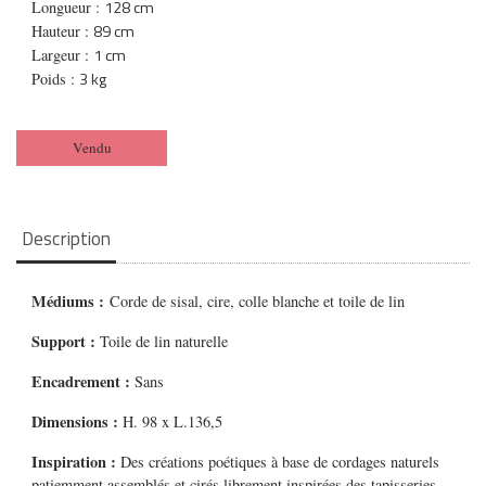
128 cm
Longueur :
89 cm
Hauteur :
1 cm
Largeur :
3 kg
Poids :
Vendu
Description
Médiums
:
Corde de sisal, cire, colle blanche et toile de lin
Support :
Toile de lin naturelle
Encadrement :
Sans
Dimensions :
H. 98 x L.136,5
Inspiration :
Des créations poétiques à base de cordages naturels
patiemment assemblés et cirés librement inspirées des tapisseries