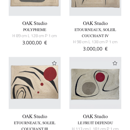
OAK Studio
OAK Studio
POLYPHEME
ETOURNEAUX, SOLEIL
H 89 cm L 128 cm P 1 cm
COUCHANT IV
3.000,00
€
H 98 cm L 138 cm P 1 cm
3.000,00
€
OAK Studio
OAK Studio
ETOURNEAUX, SOLEIL
LE FRUIT DEFENDU
H 113 cm L 181 cm P 1 cm
COUCHANT III